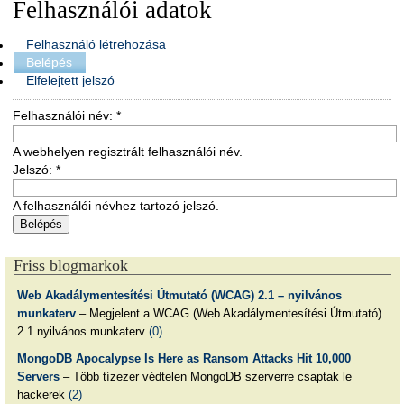
Felhasználói adatok
Felhasználó létrehozása
Belépés
Elfelejtett jelszó
Felhasználói név:
*
A webhelyen regisztrált felhasználói név.
Jelszó:
*
A felhasználói névhez tartozó jelszó.
Friss blogmarkok
Web Akadálymentesítési Útmutató (WCAG) 2.1 – nyilvános
munkaterv
– Megjelent a WCAG (Web Akadálymentesítési Útmutató)
2.1 nyilvános munkaterv
(0)
MongoDB Apocalypse Is Here as Ransom Attacks Hit 10,000
Servers
– Több tízezer védtelen MongoDB szerverre csaptak le
hackerek
(2)