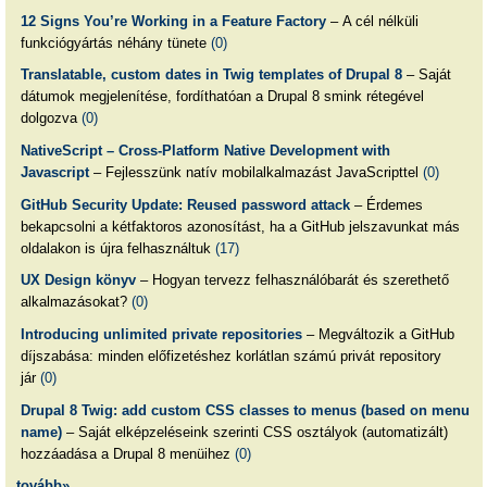
12 Signs You’re Working in a Feature Factory
– A cél nélküli
funkciógyártás néhány tünete
(0)
Translatable, custom dates in Twig templates of Drupal 8
– Saját
dátumok megjelenítése, fordíthatóan a Drupal 8 smink rétegével
dolgozva
(0)
NativeScript – Cross-Platform Native Development with
Javascript
– Fejlesszünk natív mobilalkalmazást JavaScripttel
(0)
GitHub Security Update: Reused password attack
– Érdemes
bekapcsolni a kétfaktoros azonosítást, ha a GitHub jelszavunkat más
oldalakon is újra felhasználtuk
(17)
UX Design könyv
– Hogyan tervezz felhasználóbarát és szerethető
alkalmazásokat?
(0)
Introducing unlimited private repositories
– Megváltozik a GitHub
díjszabása: minden előfizetéshez korlátlan számú privát repository
jár
(0)
Drupal 8 Twig: add custom CSS classes to menus (based on menu
name)
– Saját elképzeléseink szerinti CSS osztályok (automatizált)
hozzáadása a Drupal 8 menüihez
(0)
tovább»