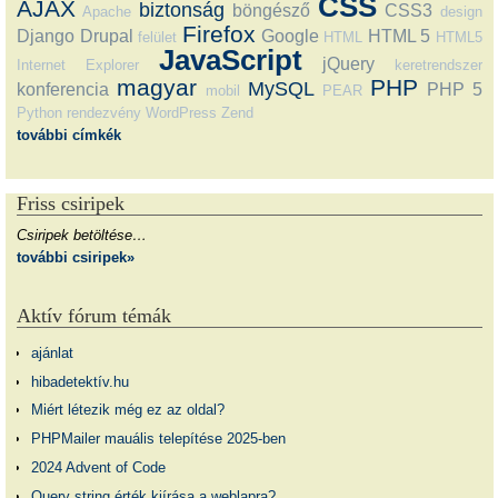
CSS
AJAX
biztonság
böngésző
CSS3
Apache
design
Firefox
Django
Drupal
Google
HTML 5
felület
HTML
HTML5
JavaScript
jQuery
Internet Explorer
keretrendszer
magyar
PHP
MySQL
konferencia
PHP 5
mobil
PEAR
Python
rendezvény
WordPress
Zend
további címkék
Friss csiripek
Csiripek betöltése…
további csiripek»
Aktív fórum témák
ajánlat
hibadetektív.hu
Miért létezik még ez az oldal?
PHPMailer mauális telepítése 2025-ben
2024 Advent of Code
Query string érték kiírása a weblapra?