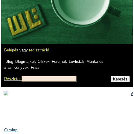
Belépés
vagy
regisztráció
Blog
Blogmarkok
Cikkek
Fórumok
Levlisták
Munka és
állás
Könyvek
Friss
Részletes
Címlap