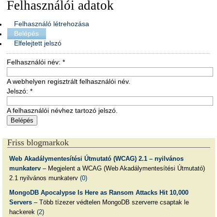
Felhasználói adatok
Felhasználó létrehozása
Belépés
Elfelejtett jelszó
Felhasználói név:
*
A webhelyen regisztrált felhasználói név.
Jelszó:
*
A felhasználói névhez tartozó jelszó.
Friss blogmarkok
Web Akadálymentesítési Útmutató (WCAG) 2.1 – nyilvános
munkaterv
– Megjelent a WCAG (Web Akadálymentesítési Útmutató)
2.1 nyilvános munkaterv
(0)
MongoDB Apocalypse Is Here as Ransom Attacks Hit 10,000
Servers
– Több tízezer védtelen MongoDB szerverre csaptak le
hackerek
(2)