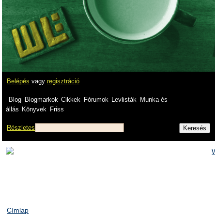
Belépés
vagy
regisztráció
Blog
Blogmarkok
Cikkek
Fórumok
Levlisták
Munka és
állás
Könyvek
Friss
Részletes
Címlap