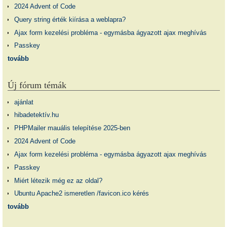
2024 Advent of Code
Query string érték kiírása a weblapra?
Ajax form kezelési probléma - egymásba ágyazott ajax meghívás
Passkey
tovább
Új fórum témák
ajánlat
hibadetektív.hu
PHPMailer mauális telepítése 2025-ben
2024 Advent of Code
Ajax form kezelési probléma - egymásba ágyazott ajax meghívás
Passkey
Miért létezik még ez az oldal?
Ubuntu Apache2 ismeretlen /favicon.ico kérés
tovább