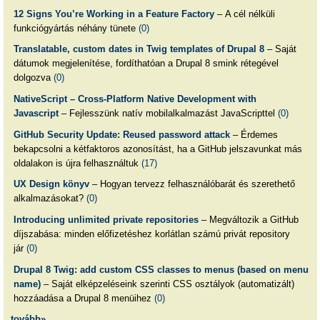
12 Signs You’re Working in a Feature Factory
– A cél nélküli
funkciógyártás néhány tünete
(0)
Translatable, custom dates in Twig templates of Drupal 8
– Saját
dátumok megjelenítése, fordíthatóan a Drupal 8 smink rétegével
dolgozva
(0)
NativeScript – Cross-Platform Native Development with
Javascript
– Fejlesszünk natív mobilalkalmazást JavaScripttel
(0)
GitHub Security Update: Reused password attack
– Érdemes
bekapcsolni a kétfaktoros azonosítást, ha a GitHub jelszavunkat más
oldalakon is újra felhasználtuk
(17)
UX Design könyv
– Hogyan tervezz felhasználóbarát és szerethető
alkalmazásokat?
(0)
Introducing unlimited private repositories
– Megváltozik a GitHub
díjszabása: minden előfizetéshez korlátlan számú privát repository
jár
(0)
Drupal 8 Twig: add custom CSS classes to menus (based on menu
name)
– Saját elképzeléseink szerinti CSS osztályok (automatizált)
hozzáadása a Drupal 8 menüihez
(0)
tovább»