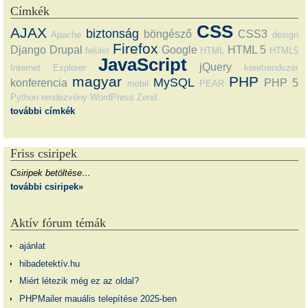
Címkék
CSS
AJAX
biztonság
böngésző
CSS3
Apache
design
Firefox
Django
Drupal
Google
HTML 5
felület
HTML
HTML5
JavaScript
jQuery
Internet Explorer
keretrendszer
magyar
PHP
MySQL
konferencia
PHP 5
mobil
PEAR
Python
rendezvény
WordPress
Zend
további címkék
Friss csiripek
Csiripek betöltése…
további csiripek»
Aktív fórum témák
ajánlat
hibadetektív.hu
Miért létezik még ez az oldal?
PHPMailer mauális telepítése 2025-ben