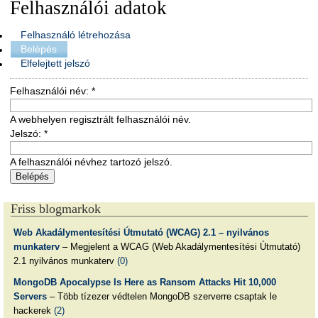
Felhasználói adatok
Felhasználó létrehozása
Belépés
Elfelejtett jelszó
Felhasználói név:
*
A webhelyen regisztrált felhasználói név.
Jelszó:
*
A felhasználói névhez tartozó jelszó.
Friss blogmarkok
Web Akadálymentesítési Útmutató (WCAG) 2.1 – nyilvános
munkaterv
– Megjelent a WCAG (Web Akadálymentesítési Útmutató)
2.1 nyilvános munkaterv
(0)
MongoDB Apocalypse Is Here as Ransom Attacks Hit 10,000
Servers
– Több tízezer védtelen MongoDB szerverre csaptak le
hackerek
(2)