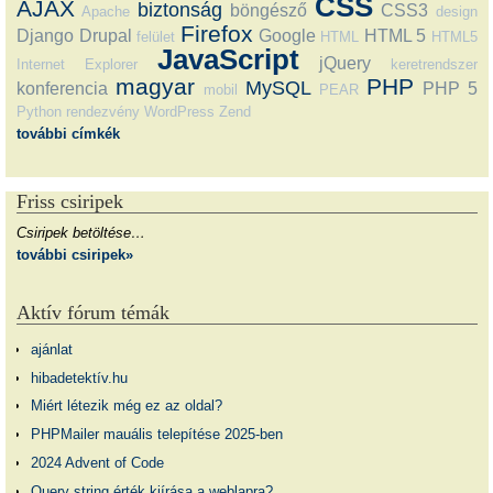
CSS
AJAX
biztonság
böngésző
CSS3
Apache
design
Firefox
Django
Drupal
Google
HTML 5
felület
HTML
HTML5
JavaScript
jQuery
Internet Explorer
keretrendszer
magyar
PHP
MySQL
konferencia
PHP 5
mobil
PEAR
Python
rendezvény
WordPress
Zend
további címkék
Friss csiripek
Csiripek betöltése…
további csiripek»
Aktív fórum témák
ajánlat
hibadetektív.hu
Miért létezik még ez az oldal?
PHPMailer mauális telepítése 2025-ben
2024 Advent of Code
Query string érték kiírása a weblapra?