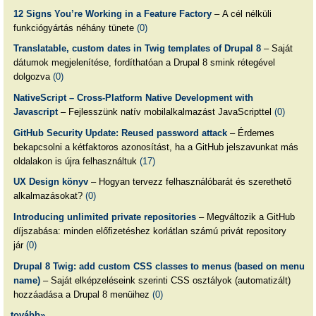
12 Signs You’re Working in a Feature Factory
– A cél nélküli
funkciógyártás néhány tünete
(0)
Translatable, custom dates in Twig templates of Drupal 8
– Saját
dátumok megjelenítése, fordíthatóan a Drupal 8 smink rétegével
dolgozva
(0)
NativeScript – Cross-Platform Native Development with
Javascript
– Fejlesszünk natív mobilalkalmazást JavaScripttel
(0)
GitHub Security Update: Reused password attack
– Érdemes
bekapcsolni a kétfaktoros azonosítást, ha a GitHub jelszavunkat más
oldalakon is újra felhasználtuk
(17)
UX Design könyv
– Hogyan tervezz felhasználóbarát és szerethető
alkalmazásokat?
(0)
Introducing unlimited private repositories
– Megváltozik a GitHub
díjszabása: minden előfizetéshez korlátlan számú privát repository
jár
(0)
Drupal 8 Twig: add custom CSS classes to menus (based on menu
name)
– Saját elképzeléseink szerinti CSS osztályok (automatizált)
hozzáadása a Drupal 8 menüihez
(0)
tovább»