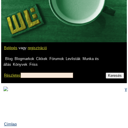
Belépés
vagy
regisztráció
Blog
Blogmarkok
Cikkek
Fórumok
Levlisták
Munka és
állás
Könyvek
Friss
Részletes
Címlap