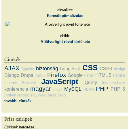
airwalker:
Keresőoptimalizálás
chikk:
A Silverlight rövid története
Címkék
CSS
AJAX
biztonság
böngésző
CSS3
Apache
design
Firefox
Django
Drupal
Google
HTML 5
felület
HTML
HTML5
JavaScript
jQuery
Internet Explorer
keretrendszer
magyar
PHP
MySQL
konferencia
PHP 5
mobil
PEAR
Python
rendezvény
WordPress
Zend
további címkék
Friss csiripek
Csiripek betöltése…