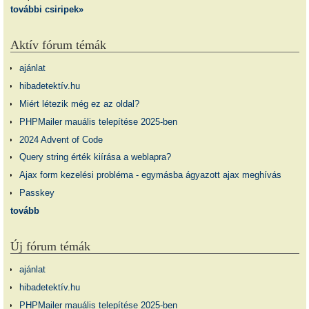
további csiripek»
Aktív fórum témák
ajánlat
hibadetektív.hu
Miért létezik még ez az oldal?
PHPMailer mauális telepítése 2025-ben
2024 Advent of Code
Query string érték kiírása a weblapra?
Ajax form kezelési probléma - egymásba ágyazott ajax meghívás
Passkey
tovább
Új fórum témák
ajánlat
hibadetektív.hu
PHPMailer mauális telepítése 2025-ben