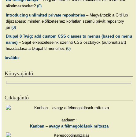
alkalmazásokat?
(0)
Introducing unlimited private repositories
– Megváltozik a GitHub
díjszabása: minden előfizetéshez korlátlan számú privát repository
jár
(0)
Drupal 8 Twig: add custom CSS classes to menus (based on menu
name)
– Saját elképzeléseink szerinti CSS osztályok (automatizált)
hozzáadása a Drupal 8 menüihez
(0)
tovább»
Könyvajánló
Cikkajánló
aadaam:
Kanban – avagy a félmegoldások mítosza