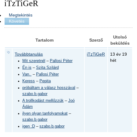
iTzTiGeR
Megtekintés
Követés
Utolsó
Tartalom
Szerző
beküldés
Továbbtanulás
iTzTiGeR
13 év 19
hét
Mit szeretnél
–
Pallosi Péter
Én is
–
Szita Szilárd
Van..
–
Pallosi Péter
Keress
–
Pepita
próbáltam a válasz hosszával
–
szabo.b.gabor
A trollkodást mellőzzük
–
Joó
Ádám
ilyen olyan tanfolyamokat
–
szabo.b.gabor
igen :D
–
szabo.b.gabor