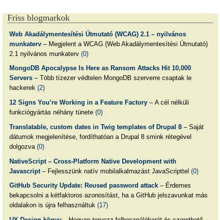
Friss blogmarkok
Web Akadálymentesítési Útmutató (WCAG) 2.1 – nyilvános
munkaterv
– Megjelent a WCAG (Web Akadálymentesítési Útmutató)
2.1 nyilvános munkaterv
(0)
MongoDB Apocalypse Is Here as Ransom Attacks Hit 10,000
Servers
– Több tízezer védtelen MongoDB szerverre csaptak le
hackerek
(2)
12 Signs You’re Working in a Feature Factory
– A cél nélküli
funkciógyártás néhány tünete
(0)
Translatable, custom dates in Twig templates of Drupal 8
– Saját
dátumok megjelenítése, fordíthatóan a Drupal 8 smink rétegével
dolgozva
(0)
NativeScript – Cross-Platform Native Development with
Javascript
– Fejlesszünk natív mobilalkalmazást JavaScripttel
(0)
GitHub Security Update: Reused password attack
– Érdemes
bekapcsolni a kétfaktoros azonosítást, ha a GitHub jelszavunkat más
oldalakon is újra felhasználtuk
(17)
UX Design könyv
– Hogyan tervezz felhasználóbarát és szerethető