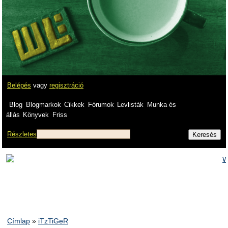
Belépés
vagy
regisztráció
Blog
Blogmarkok
Cikkek
Fórumok
Levlisták
Munka és
állás
Könyvek
Friss
Részletes
Címlap
»
iTzTiGeR