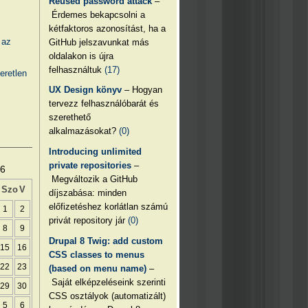
Reused password attack
–
Érdemes bekapcsolni a
kétfaktoros azonosítást, ha a
 az
GitHub jelszavunkat más
oldalakon is újra
felhasználtuk
(17)
eretlen
UX Design könyv
– Hogyan
tervezz felhasználóbarát és
szerethető
alkalmazásokat?
(0)
Introducing unlimited
private repositories
–
26
Megváltozik a GitHub
Szo
V
díjszabása: minden
előfizetéshez korlátlan számú
1
2
privát repository jár
(0)
8
9
Drupal 8 Twig: add custom
15
16
CSS classes to menus
22
23
(based on menu name)
–
Saját elképzeléseink szerinti
29
30
CSS osztályok (automatizált)
5
6