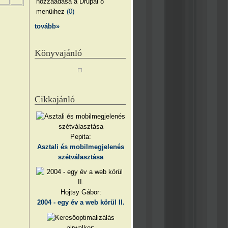
hozzáadása a Drupal 8
menüihez
(0)
tovább»
Könyvajánló
Cikkajánló
Pepita:
Asztali és mobilmegjelenés
szétválasztása
Hojtsy Gábor:
2004 - egy év a web körül II.
airwalker: