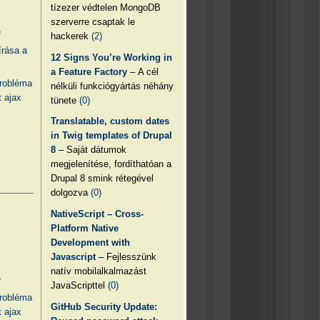
tízezer védtelen MongoDB
szerverre csaptak le
e
hackerek
(2)
írása a
12 Signs You’re Working in
a Feature Factory
– A cél
probléma
nélküli funkciógyártás néhány
 ajax
tünete
(0)
Translatable, custom dates
in Twig templates of Drupal
8
– Saját dátumok
megjelenítése, fordíthatóan a
Drupal 8 smink rétegével
dolgozva
(0)
NativeScript – Cross-
Platform Native
Development with
Javascript
– Fejlesszünk
natív mobilalkalmazást
e
JavaScripttel
(0)
probléma
GitHub Security Update:
 ajax