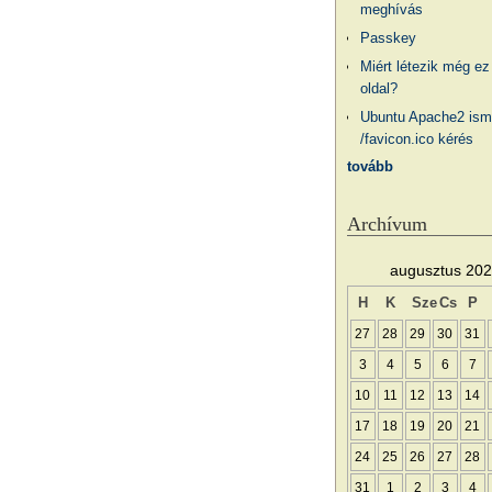
meghívás
Passkey
Miért létezik még ez
oldal?
Ubuntu Apache2 ism
/favicon.ico kérés
tovább
Archívum
augusztus 20
H
K
Sze
Cs
P
27
28
29
30
31
3
4
5
6
7
10
11
12
13
14
17
18
19
20
21
24
25
26
27
28
31
1
2
3
4