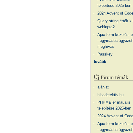
telepítése 2025-ben
2024 Advent of Cod
Query string érték ki
weblapra?
Ajax form kezelési 
- egymásba ágyazott
meghívás
Passkey
tovább
Új fórum témák
ajánlat
hibadetektív.hu
PHPMailer mauális
telepítése 2025-ben
2024 Advent of Cod
Ajax form kezelési 
- egymásba ágyazott