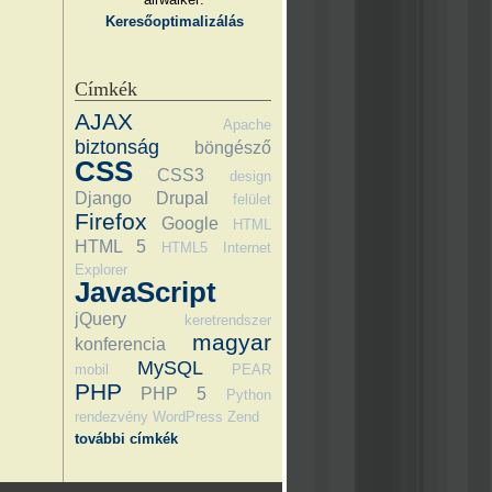
Keresőoptimalizálás
Címkék
AJAX
Apache
biztonság
böngésző
CSS
CSS3
design
Django
Drupal
felület
Firefox
Google
HTML
HTML 5
HTML5
Internet
Explorer
JavaScript
jQuery
keretrendszer
magyar
konferencia
MySQL
mobil
PEAR
PHP
PHP 5
Python
rendezvény
WordPress
Zend
további címkék