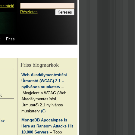
isztráció
Részletes
k
Friss
Friss blogmarkok
Web Akadálymentesítési
Útmutató (WCAG) 2.1 –
nyilvános munkaterv
–
Megjelent a WCAG (Web
k
Akadálymentesítési
Útmutató) 2.1 nyilvános
munkaterv
(0)
MongoDB Apocalypse Is
 az
Here as Ransom Attacks Hit
10,000 Servers
– Több