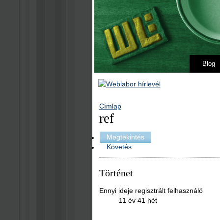
Blog
Címlap
ref
Megtekintés
Követés
Történet
Ennyi ideje regisztrált felhasználó
11 év 41 hét