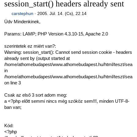
session_start() headers already sent
carstephun
·
2005. Júl. 14. (Cs), 22.14
Üdv Mindenkinek,
Params: LAMP; PHP Version 4.3.10-15, Apache 2.0
szerintetek ez miért van?:
Warning: session_start(): Cannot send session cookie - headers
already sent by (output started at
/home/athomebudapest/www.athomebudapest.hu/html/teszt/searc
in
/home/athomebudapest/www.athomebudapest.hu/html/teszt/searc
on line 3
Csak az első 3 sort adom meg:
a <?php előtt semmi nincs még szóköz sem!!!, minden UTF-8-
ban van;
Kód:
<?php