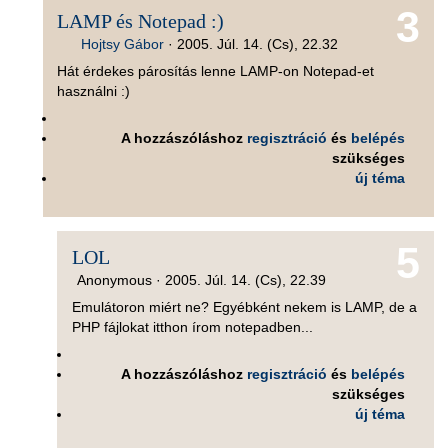
3
LAMP és Notepad :)
Hojtsy Gábor
·
2005. Júl. 14. (Cs), 22.32
Hát érdekes párosítás lenne LAMP-on Notepad-et
használni :)
A hozzászóláshoz
regisztráció
és
belépés
szükséges
új téma
5
LOL
Anonymous ·
2005. Júl. 14. (Cs), 22.39
Emulátoron miért ne? Egyébként nekem is LAMP, de a
PHP fájlokat itthon írom notepadben...
A hozzászóláshoz
regisztráció
és
belépés
szükséges
új téma