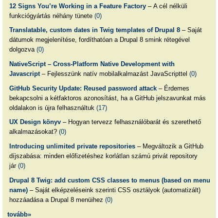
12 Signs You’re Working in a Feature Factory
– A cél nélküli
funkciógyártás néhány tünete
(0)
Translatable, custom dates in Twig templates of Drupal 8
– Saját
dátumok megjelenítése, fordíthatóan a Drupal 8 smink rétegével
dolgozva
(0)
NativeScript – Cross-Platform Native Development with
Javascript
– Fejlesszünk natív mobilalkalmazást JavaScripttel
(0)
GitHub Security Update: Reused password attack
– Érdemes
bekapcsolni a kétfaktoros azonosítást, ha a GitHub jelszavunkat más
oldalakon is újra felhasználtuk
(17)
UX Design könyv
– Hogyan tervezz felhasználóbarát és szerethető
alkalmazásokat?
(0)
Introducing unlimited private repositories
– Megváltozik a GitHub
díjszabása: minden előfizetéshez korlátlan számú privát repository
jár
(0)
Drupal 8 Twig: add custom CSS classes to menus (based on menu
name)
– Saját elképzeléseink szerinti CSS osztályok (automatizált)
hozzáadása a Drupal 8 menüihez
(0)
tovább»