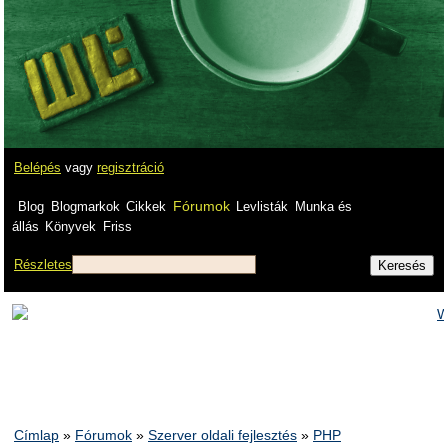
Belépés
vagy
regisztráció
Fórumok
Blog
Blogmarkok
Cikkek
Levlisták
Munka és
állás
Könyvek
Friss
Részletes
Címlap
»
Fórumok
»
Szerver oldali fejlesztés
»
PHP