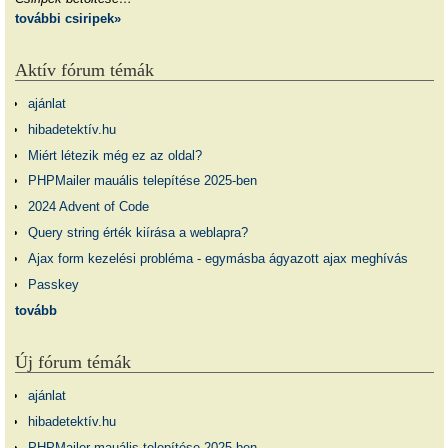
további csiripek»
Aktív fórum témák
ajánlat
hibadetektív.hu
Miért létezik még ez az oldal?
PHPMailer mauális telepítése 2025-ben
2024 Advent of Code
Query string érték kiírása a weblapra?
Ajax form kezelési probléma - egymásba ágyazott ajax meghívás
Passkey
tovább
Új fórum témák
ajánlat
hibadetektív.hu
PHPMailer mauális telepítése 2025-ben