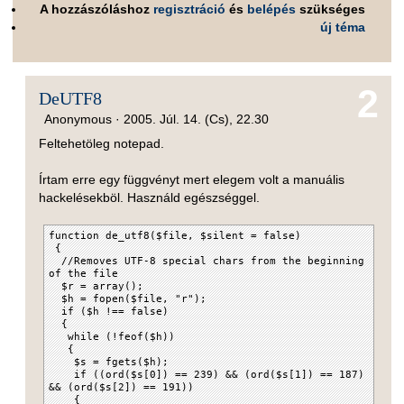
A hozzászóláshoz
regisztráció
és
belépés
szükséges
új téma
2
DeUTF8
Anonymous ·
2005. Júl. 14. (Cs), 22.30
Feltehetöleg notepad.
Írtam erre egy függvényt mert elegem volt a manuális
hackelésekböl. Használd egészséggel.
function de_utf8($file, $silent = false)
{
//Removes UTF-8 special chars from the beginning
of the file
$r = array();
$h = fopen($file, "r");
if ($h !== false)
{
while (!feof($h))
{
$s = fgets($h);
if ((ord($s[0]) == 239) && (ord($s[1]) == 187)
&& (ord($s[2]) == 191))
{