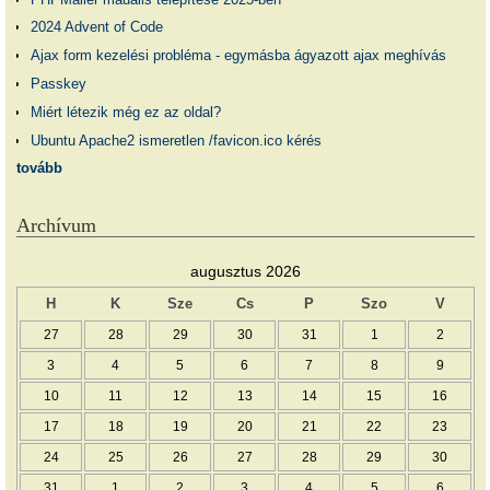
2024 Advent of Code
Ajax form kezelési probléma - egymásba ágyazott ajax meghívás
Passkey
Miért létezik még ez az oldal?
Ubuntu Apache2 ismeretlen /favicon.ico kérés
tovább
Archívum
augusztus 2026
H
K
Sze
Cs
P
Szo
V
27
28
29
30
31
1
2
3
4
5
6
7
8
9
10
11
12
13
14
15
16
17
18
19
20
21
22
23
24
25
26
27
28
29
30
31
1
2
3
4
5
6