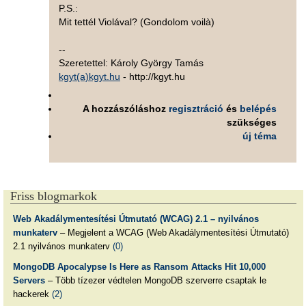
P.S.:
Mit tettél Violával? (Gondolom voilà)
--
Szeretettel: Károly György Tamás
kgyt(a)kgyt.hu
- http://kgyt.hu
A hozzászóláshoz
regisztráció
és
belépés
szükséges
új téma
Friss blogmarkok
Web Akadálymentesítési Útmutató (WCAG) 2.1 – nyilvános
munkaterv
– Megjelent a WCAG (Web Akadálymentesítési Útmutató)
2.1 nyilvános munkaterv
(0)
MongoDB Apocalypse Is Here as Ransom Attacks Hit 10,000
Servers
– Több tízezer védtelen MongoDB szerverre csaptak le
hackerek
(2)