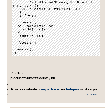
if (!$silent) echo("Removing UTF-8 control
chars...\r\n");
$s = substr($s, 3, strlen($s) - 3);
}
$r[] = $s;
}
fclose($h);
$h = fopen($file, "w");
foreach($r as $s)
{
fputs($h, $s);
}
fclose($h);
}
unset($r);
}
ProClub
proclub##kukac##karinthy.hu
A hozzászóláshoz
regisztráció
és
belépés
szükséges
új téma