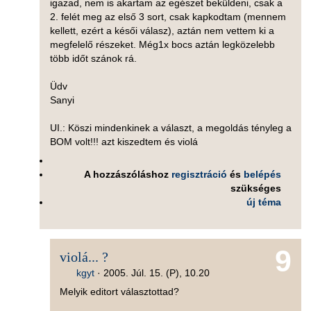
igazad, nem is akartam az egészet beküldeni, csak a
2. felét meg az első 3 sort, csak kapkodtam (mennem
kellett, ezért a késői válasz), aztán nem vettem ki a
megfelelő részeket. Még1x bocs aztán legközelebb
több időt szánok rá.
Üdv
Sanyi
UI.: Köszi mindenkinek a választ, a megoldás tényleg a
BOM volt!!! azt kiszedtem és violá
A hozzászóláshoz
regisztráció
és
belépés
szükséges
új téma
9
violá... ?
kgyt
·
2005. Júl. 15. (P), 10.20
Melyik editort választottad?