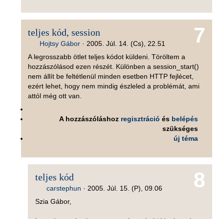
7
teljes kód, session
Hojtsy Gábor
·
2005. Júl. 14. (Cs), 22.51
A legrosszabb ötlet teljes kódot küldeni. Töröltem a
hozzászólásod ezen részét. Különben a session_start()
nem állít be feltétlenül minden esetben HTTP fejlécet,
ezért lehet, hogy nem mindig észleled a problémát, ami
attól még ott van.
A hozzászóláshoz
regisztráció
és
belépés
szükséges
új téma
8
teljes kód
carstephun
·
2005. Júl. 15. (P), 09.06
Szia Gábor,