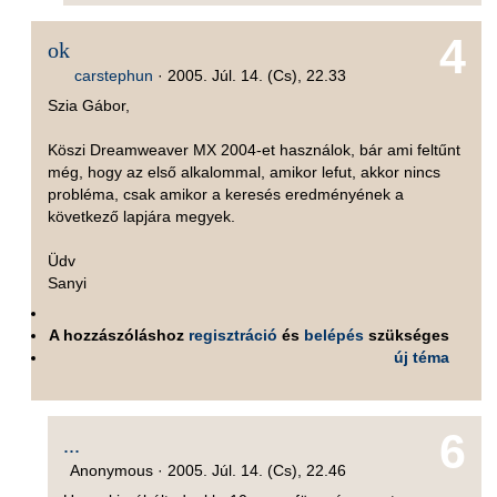
4
ok
carstephun
·
2005. Júl. 14. (Cs), 22.33
Szia Gábor,
Köszi Dreamweaver MX 2004-et használok, bár ami feltűnt
még, hogy az első alkalommal, amikor lefut, akkor nincs
probléma, csak amikor a keresés eredményének a
következő lapjára megyek.
Üdv
Sanyi
A hozzászóláshoz
regisztráció
és
belépés
szükséges
új téma
6
...
Anonymous ·
2005. Júl. 14. (Cs), 22.46