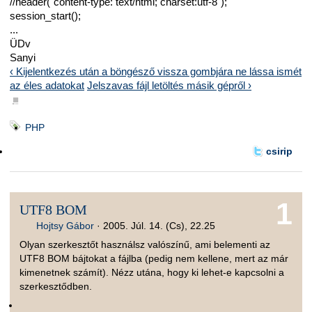
//header("content-type: text/html; charset:utf-8");
session_start();
...
ÜDv
Sanyi
‹ Kijelentkezés után a böngésző vissza gombjára ne lássa ismét
az éles adatokat
Jelszavas fájl letöltés másik gépről ›
■
PHP
csirip
1
UTF8 BOM
Hojtsy Gábor
·
2005. Júl. 14. (Cs), 22.25
Olyan szerkesztőt használsz valószínű, ami belementi az
UTF8 BOM bájtokat a fájlba (pedig nem kellene, mert az már
kimenetnek számít). Nézz utána, hogy ki lehet-e kapcsolni a
szerkesztődben.