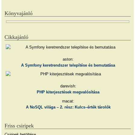
Könyvajánló
Cikkajánló
aston:
A Symfony keretrendszer telepítése és bemutatása
darevish:
PHP kiterjesztések megvalósítása
macat:
A NoSQL világa – 2. rész: Kulcs–érték tárolók
Friss csiripek
Csiripek betöltése…