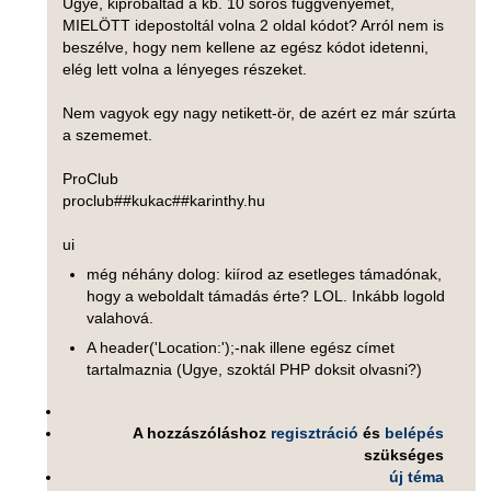
Ugye, kipróbáltad a kb. 10 soros függvényemet,
MIELÖTT idepostoltál volna 2 oldal kódot? Arról nem is
beszélve, hogy nem kellene az egész kódot idetenni,
elég lett volna a lényeges részeket.
Nem vagyok egy nagy netikett-ör, de azért ez már szúrta
a szememet.
ProClub
proclub##kukac##karinthy.hu
ui
még néhány dolog: kiírod az esetleges támadónak,
hogy a weboldalt támadás érte? LOL. Inkább logold
valahová.
A header('Location:');-nak illene egész címet
tartalmaznia (Ugye, szoktál PHP doksit olvasni?)
A hozzászóláshoz
regisztráció
és
belépés
szükséges
új téma