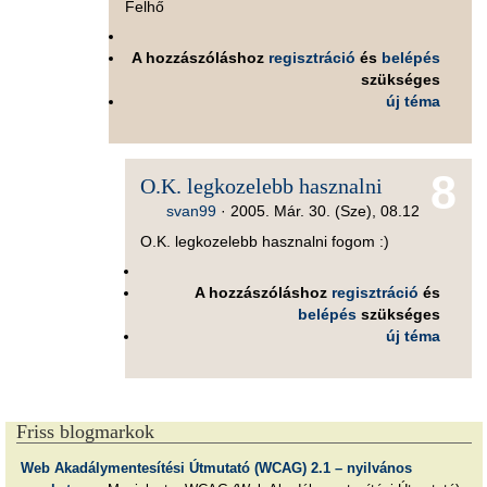
Felhő
A hozzászóláshoz
regisztráció
és
belépés
szükséges
új téma
8
O.K. legkozelebb hasznalni
svan99
·
2005. Már. 30. (Sze), 08.12
O.K. legkozelebb hasznalni fogom :)
A hozzászóláshoz
regisztráció
és
belépés
szükséges
új téma
Friss blogmarkok
Web Akadálymentesítési Útmutató (WCAG) 2.1 – nyilvános