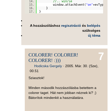
//.. win/ie
window.attachEvent(
"on"
+evType,
}
}
A hozzászóláshoz
regisztráció
és
belépés
szükséges
új téma
7
COLORER! COLORER!
COLORER! :)))
Hodicska Gergely
·
2005. Már. 30. (Sze),
00.51
Sziasztok!
Minden második hozzászólásba betettem a
colorer taget. Hát nem jobban néznek ki? ;)
Bátorítok mindenkit a használatára.