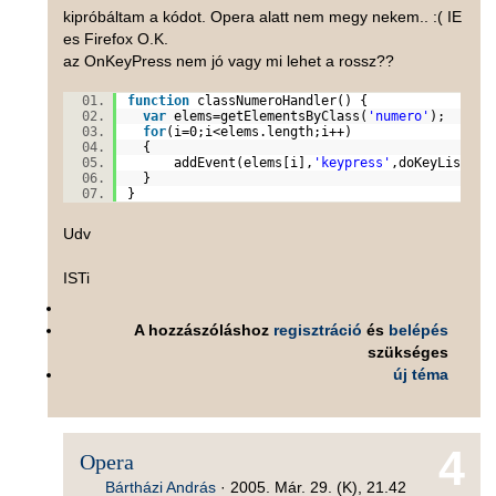
kipróbáltam a kódot. Opera alatt nem megy nekem.. :( IE
es Firefox O.K.
az OnKeyPress nem jó vagy mi lehet a rossz??
function
classNumeroHandler() {
var
elems=getElementsByClass(
'numero'
);
for
(i=0;i<elems.length;i++)
{
addEvent(elems[i],
'keypress'
,doKeyListen
}
}
Udv
ISTi
A hozzászóláshoz
regisztráció
és
belépés
szükséges
új téma
4
Opera
Bártházi András
·
2005. Már. 29. (K), 21.42