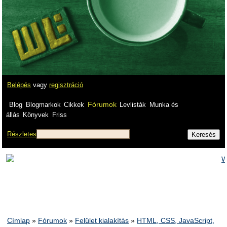
Belépés
vagy
regisztráció
Fórumok
Blog
Blogmarkok
Cikkek
Levlisták
Munka és
állás
Könyvek
Friss
Részletes
Címlap
»
Fórumok
»
Felület kialakítás
»
HTML, CSS, JavaScript,