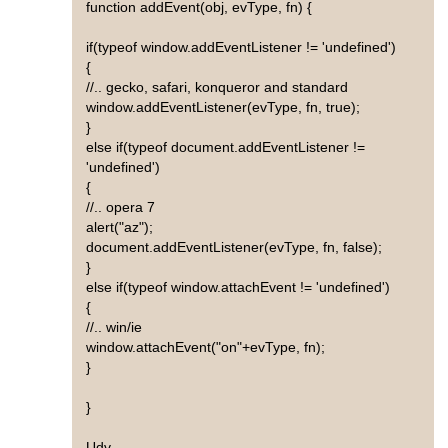
function addEvent(obj, evType, fn) {
if(typeof window.addEventListener != 'undefined')
{
//.. gecko, safari, konqueror and standard
window.addEventListener(evType, fn, true);
}
else if(typeof document.addEventListener !=
'undefined')
{
//.. opera 7
alert("az");
document.addEventListener(evType, fn, false);
}
else if(typeof window.attachEvent != 'undefined')
{
//.. win/ie
window.attachEvent("on"+evType, fn);
}
}
Udv