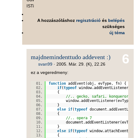
ISTi
A hozzászóláshoz
regisztráció
és
belépés
szükséges
új téma
6
majdnemindenttudo addevent :)
svan99
·
2005. Már. 29. (K), 22.26
ez a vegeredmeny:
function
addEvent(obj, evType, fn) {
if
(
typeof
window.addEventListener !=
{
//.. gecko, safari, konqueror and
window.addEventListener(evType, 
}
else
if
(
typeof
document.addEventList
{
//.. opera 7
document.addEventListener(evType,
}
else
if
(
typeof
window.attachEvent !=
{