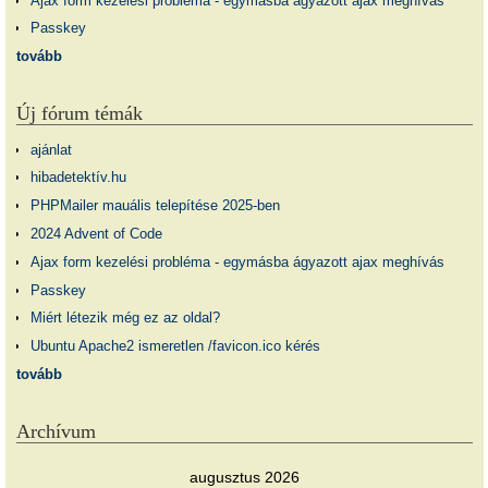
Ajax form kezelési probléma - egymásba ágyazott ajax meghívás
Passkey
tovább
Új fórum témák
ajánlat
hibadetektív.hu
PHPMailer mauális telepítése 2025-ben
2024 Advent of Code
Ajax form kezelési probléma - egymásba ágyazott ajax meghívás
Passkey
Miért létezik még ez az oldal?
Ubuntu Apache2 ismeretlen /favicon.ico kérés
tovább
Archívum
augusztus 2026