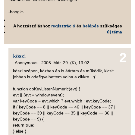
-boogie-
A hozzászóláshoz
regisztráció
és
belépés
szükséges
új téma
2
köszi
Anonymous ·
2005. Már. 29. (K), 13.02
köszi szépen, közben én is átírtam és működik, kicsit
jobban is odafigyelhettem volna a cikkre...:(
function doKeyListenNumeric(evt) {
evt || (evt = window.event);
var keyCode = evt.which ? evt.which : evt.keyCode;
if ( keyCode == 8 || keyCode == 46 || keyCode == 37 ||
keyCode == 39 || keyCode == 35 || keyCode == 36 ||
keyCode == 9) {
return true;
} else {