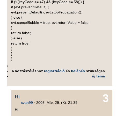
if (!((keyCode >= 47) && (keyCode <= 58))) {
if (evt.preventDefault) {
evt.preventDefault(); evt.stopPropagation();
} else {
evt.cancelBubble = true; evt.returnValue = false;
}
return false;
} else {
return true;
}
}
}
A hozzászóláshoz
regisztráció
és
belépés
szükséges
új téma
3
Hi
svan99
·
2005. Már. 29. (K), 21.39
Hi