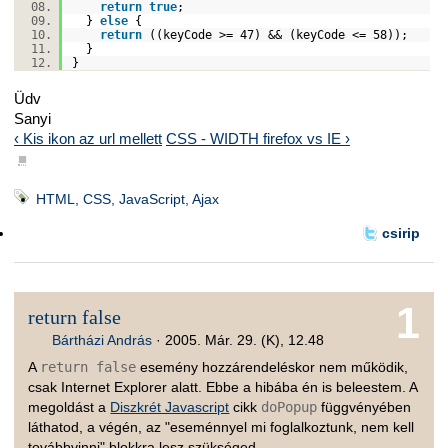
return
true
;
}
else
{
return
((keyCode >= 47) && (keyCode <= 58));
}
}
Üdv
Sanyi
‹ Kis ikon az url mellett
CSS - WIDTH firefox vs IE ›
■
HTML, CSS, JavaScript, Ajax
csirip
1
return false
Bártházi András
·
2005. Már. 29. (K), 12.48
A
return false
esemény hozzárendeléskor nem működik,
csak Internet Explorer alatt. Ebbe a hibába én is beleestem. A
megoldást a
Diszkrét Javascript
cikk
doPopup
függvényében
láthatod, a végén, az "eseménnyel mi foglalkoztunk, nem kell
továbbvinni" blokkra lesz szükséged.