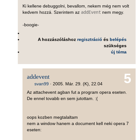
Ki kellene debuggolni, bevallom, nekem még nem volt
kedvem hozzá. Szerintem az
addEvent
nem megy.
-boogie-
A hozzászóláshoz
regisztráció
és
belépés
szükséges
új téma
5
addevent
svan99
·
2005. Már. 29. (K), 22.04
Az attachevent agban fut a program opera eseten.
De ennel tovabb en sem jutottam. :(
oops kozben megtalaltam
nem a window hanem a document kell neki opera 7
eseten: