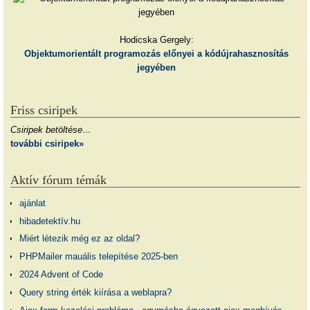
Hodicska Gergely:
Objektumorientált programozás előnyei a kódújrahasznosítás
jegyében
Friss csiripek
Csiripek betöltése…
további csiripek»
Aktív fórum témák
ajánlat
hibadetektív.hu
Miért létezik még ez az oldal?
PHPMailer mauális telepítése 2025-ben
2024 Advent of Code
Query string érték kiírása a weblapra?