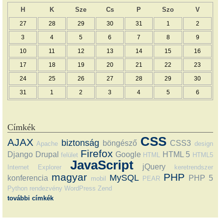
H
K
Sze
Cs
P
Szo
V
27
28
29
30
31
1
2
3
4
5
6
7
8
9
10
11
12
13
14
15
16
17
18
19
20
21
22
23
24
25
26
27
28
29
30
31
1
2
3
4
5
6
Címkék
CSS
AJAX
biztonság
böngésző
CSS3
Apache
design
Firefox
Django
Drupal
Google
HTML 5
felület
HTML
HTML5
JavaScript
jQuery
Internet Explorer
keretrendszer
magyar
PHP
MySQL
konferencia
PHP 5
mobil
PEAR
Python
rendezvény
WordPress
Zend
további címkék