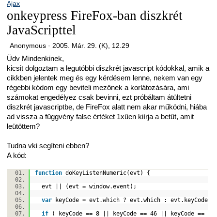
Ajax
onkeypress FireFox-ban diszkrét
JavaScripttel
Anonymous ·
2005. Már. 29. (K), 12.29
Üdv Mindenkinek,
kicsit dolgoztam a legutóbbi diszkrét javascript kódokkal, amik a
cikkben jelentek meg és egy kérdésem lenne, nekem van egy
régebbi kódom egy beviteli mezőnek a korlátozására, ami
számokat engedélyez csak bevinni, ezt próbáltam átültetni
diszkrét javascriptbe, de FireFox alatt nem akar működni, hiába
ad vissza a függvény false értéket 1xűen kiírja a betűt, amit
leütöttem?
Tudna vki segíteni ebben?
A kód:
function
doKeyListenNumeric(evt) {
evt || (evt = window.event);
var
keyCode = evt.which ? evt.which : evt.keyCode
if
( keyCode == 8 || keyCode == 46 || keyCode == 37