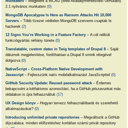
munkaterv
– Megjelent a WCAG (Web Akadálymentesítési Útmutató)
2.1 nyilvános munkaterv
(0)
MongoDB Apocalypse Is Here as Ransom Attacks Hit 10,000
Servers
– Több tízezer védtelen MongoDB szerverre csaptak le
hackerek
(2)
12 Signs You’re Working in a Feature Factory
– A cél nélküli
funkciógyártás néhány tünete
(0)
Translatable, custom dates in Twig templates of Drupal 8
– Saját
dátumok megjelenítése, fordíthatóan a Drupal 8 smink rétegével
dolgozva
(0)
NativeScript – Cross-Platform Native Development with
Javascript
– Fejlesszünk natív mobilalkalmazást JavaScripttel
(0)
GitHub Security Update: Reused password attack
– Érdemes
bekapcsolni a kétfaktoros azonosítást, ha a GitHub jelszavunkat más
oldalakon is újra felhasználtuk
(17)
UX Design könyv
– Hogyan tervezz felhasználóbarát és szerethető
alkalmazásokat?
(0)
Introducing unlimited private repositories
– Megváltozik a GitHub
díjszabása: minden előfizetéshez korlátlan számú privát repository