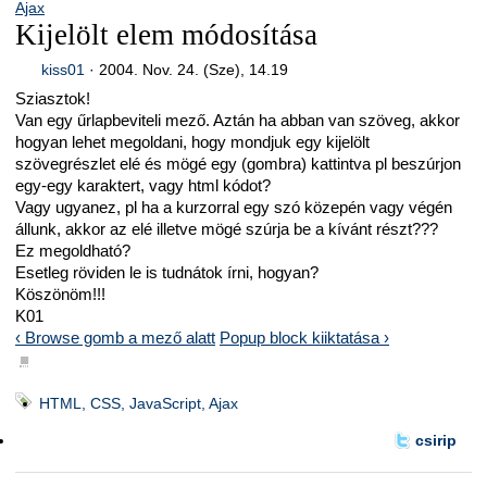
Ajax
Kijelölt elem módosítása
kiss01
·
2004. Nov. 24. (Sze), 14.19
Sziasztok!
Van egy űrlapbeviteli mező. Aztán ha abban van szöveg, akkor
hogyan lehet megoldani, hogy mondjuk egy kijelölt
szövegrészlet elé és mögé egy (gombra) kattintva pl beszúrjon
egy-egy karaktert, vagy html kódot?
Vagy ugyanez, pl ha a kurzorral egy szó közepén vagy végén
állunk, akkor az elé illetve mögé szúrja be a kívánt részt???
Ez megoldható?
Esetleg röviden le is tudnátok írni, hogyan?
Köszönöm!!!
K01
‹ Browse gomb a mező alatt
Popup block kiiktatása ›
■
HTML, CSS, JavaScript, Ajax
csirip