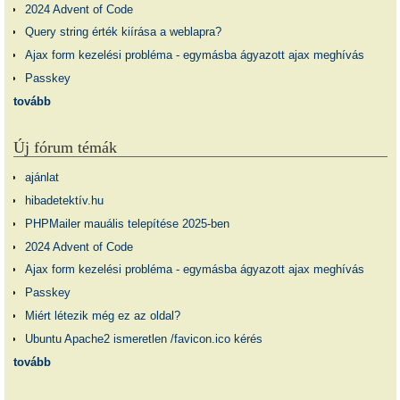
2024 Advent of Code
Query string érték kiírása a weblapra?
Ajax form kezelési probléma - egymásba ágyazott ajax meghívás
Passkey
tovább
Új fórum témák
ajánlat
hibadetektív.hu
PHPMailer mauális telepítése 2025-ben
2024 Advent of Code
Ajax form kezelési probléma - egymásba ágyazott ajax meghívás
Passkey
Miért létezik még ez az oldal?
Ubuntu Apache2 ismeretlen /favicon.ico kérés
tovább