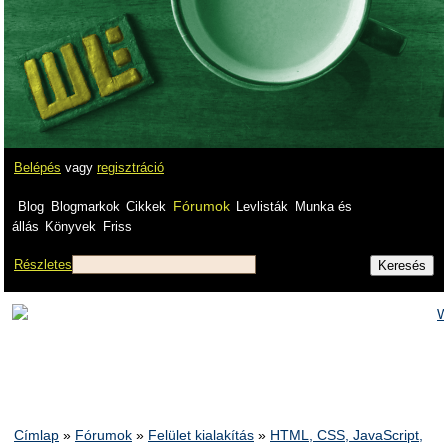
Belépés
vagy
regisztráció
Fórumok
Blog
Blogmarkok
Cikkek
Levlisták
Munka és
állás
Könyvek
Friss
Részletes
Címlap
»
Fórumok
»
Felület kialakítás
»
HTML, CSS, JavaScript,