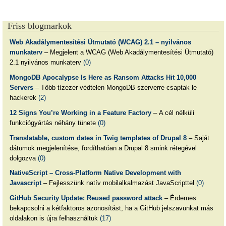
Friss blogmarkok
Web Akadálymentesítési Útmutató (WCAG) 2.1 – nyilvános
munkaterv
– Megjelent a WCAG (Web Akadálymentesítési Útmutató)
2.1 nyilvános munkaterv
(0)
MongoDB Apocalypse Is Here as Ransom Attacks Hit 10,000
Servers
– Több tízezer védtelen MongoDB szerverre csaptak le
hackerek
(2)
12 Signs You’re Working in a Feature Factory
– A cél nélküli
funkciógyártás néhány tünete
(0)
Translatable, custom dates in Twig templates of Drupal 8
– Saját
dátumok megjelenítése, fordíthatóan a Drupal 8 smink rétegével
dolgozva
(0)
NativeScript – Cross-Platform Native Development with
Javascript
– Fejlesszünk natív mobilalkalmazást JavaScripttel
(0)
GitHub Security Update: Reused password attack
– Érdemes
bekapcsolni a kétfaktoros azonosítást, ha a GitHub jelszavunkat más
oldalakon is újra felhasználtuk
(17)