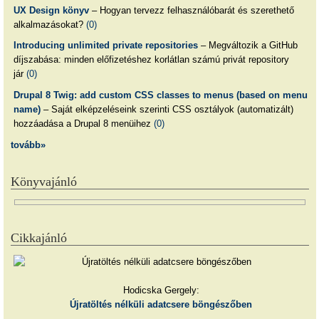
UX Design könyv
– Hogyan tervezz felhasználóbarát és szerethető
alkalmazásokat?
(0)
Introducing unlimited private repositories
– Megváltozik a GitHub
díjszabása: minden előfizetéshez korlátlan számú privát repository
jár
(0)
Drupal 8 Twig: add custom CSS classes to menus (based on menu
name)
– Saját elképzeléseink szerinti CSS osztályok (automatizált)
hozzáadása a Drupal 8 menüihez
(0)
tovább»
Könyvajánló
Cikkajánló
Hodicska Gergely:
Újratöltés nélküli adatcsere böngészőben