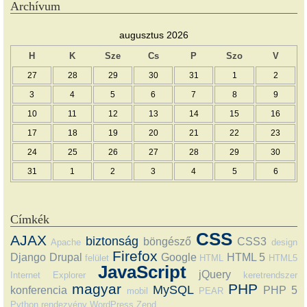
Archívum
augusztus 2026
H
K
Sze
Cs
P
Szo
V
27
28
29
30
31
1
2
3
4
5
6
7
8
9
10
11
12
13
14
15
16
17
18
19
20
21
22
23
24
25
26
27
28
29
30
31
1
2
3
4
5
6
Címkék
CSS
AJAX
biztonság
böngésző
CSS3
Apache
design
Firefox
Django
Drupal
Google
HTML 5
felület
HTML
HTML5
JavaScript
jQuery
Internet Explorer
keretrendszer
magyar
PHP
MySQL
konferencia
PHP 5
mobil
PEAR
Python
rendezvény
WordPress
Zend