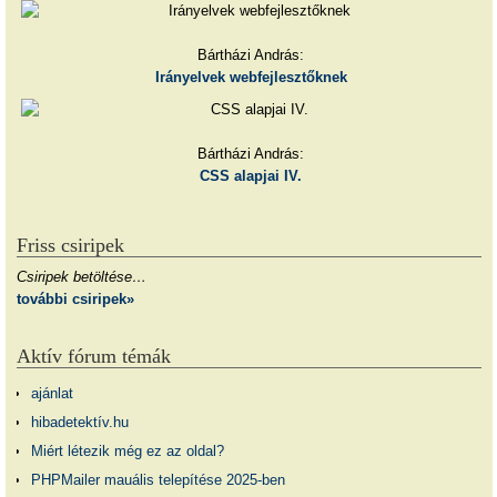
Bártházi András:
Irányelvek webfejlesztőknek
Bártházi András:
CSS alapjai IV.
Friss csiripek
Csiripek betöltése…
további csiripek»
Aktív fórum témák
ajánlat
hibadetektív.hu
Miért létezik még ez az oldal?
PHPMailer mauális telepítése 2025-ben