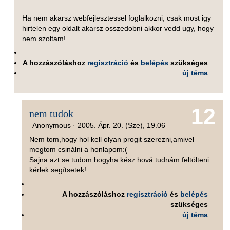
Ha nem akarsz webfejlesztessel foglalkozni, csak most igy
hirtelen egy oldalt akarsz osszedobni akkor vedd ugy, hogy
nem szoltam!
A hozzászóláshoz
regisztráció
és
belépés
szükséges
új téma
12
nem tudok
Anonymous ·
2005. Ápr. 20. (Sze), 19.06
Nem tom,hogy hol kell olyan progit szerezni,amivel
megtom csinálni a honlapom:(
Sajna azt se tudom hogyha kész hová tudnám feltölteni
kérlek segítsetek!
A hozzászóláshoz
regisztráció
és
belépés
szükséges
új téma