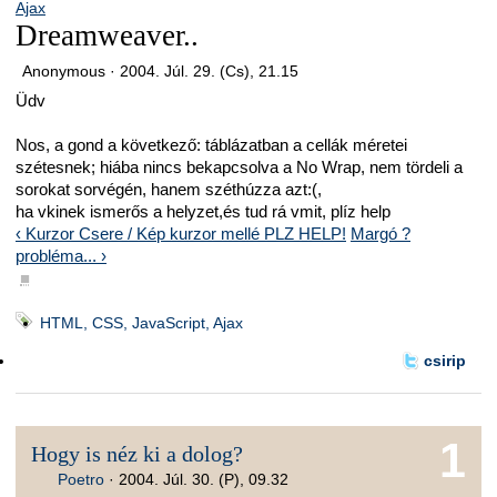
Ajax
Dreamweaver..
Anonymous ·
2004. Júl. 29. (Cs), 21.15
Üdv
Nos, a gond a következő: táblázatban a cellák méretei
szétesnek; hiába nincs bekapcsolva a No Wrap, nem tördeli a
sorokat sorvégén, hanem széthúzza azt:(,
ha vkinek ismerős a helyzet,és tud rá vmit, plíz help
‹ Kurzor Csere / Kép kurzor mellé PLZ HELP!
Margó ?
probléma... ›
■
HTML, CSS, JavaScript, Ajax
csirip
1
Hogy is néz ki a dolog?
Poetro
·
2004. Júl. 30. (P), 09.32