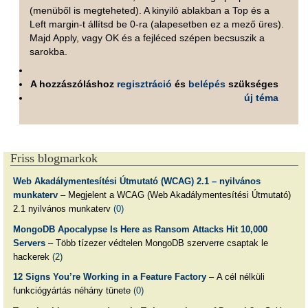
(menüből is megteheted). A kinyiló ablakban a Top és a
Left margin-t állítsd be 0-ra (alapesetben ez a mező üres).
Majd Apply, vagy OK és a fejléced szépen becsuszik a
sarokba.
A hozzászóláshoz
regisztráció
és
belépés
szükséges
új téma
Friss blogmarkok
Web Akadálymentesítési Útmutató (WCAG) 2.1 – nyilvános
munkaterv
– Megjelent a WCAG (Web Akadálymentesítési Útmutató)
2.1 nyilvános munkaterv
(0)
MongoDB Apocalypse Is Here as Ransom Attacks Hit 10,000
Servers
– Több tízezer védtelen MongoDB szerverre csaptak le
hackerek
(2)
12 Signs You’re Working in a Feature Factory
– A cél nélküli
funkciógyártás néhány tünete
(0)