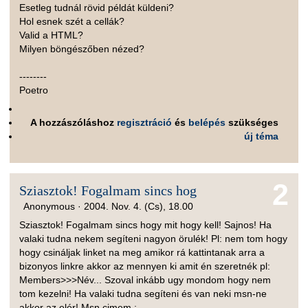
Esetleg tudnál rövid példát küldeni?
Hol esnek szét a cellák?
Valid a HTML?
Milyen böngészőben nézed?
--------
Poetro
A hozzászóláshoz
regisztráció
és
belépés
szükséges
új téma
2
Sziasztok! Fogalmam sincs hog
Anonymous ·
2004. Nov. 4. (Cs), 18.00
Sziasztok! Fogalmam sincs hogy mit hogy kell! Sajnos! Ha
valaki tudna nekem segíteni nagyon örulék! Pl: nem tom hogy
hogy csináljak linket na meg amikor rá kattintanak arra a
bizonyos linkre akkor az mennyen ki amit én szeretnék pl:
Members>>>Név... Szoval inkább ugy mondom hogy nem
tom kezelni! Ha valaki tudna segíteni és van neki msn-ne
akkor az elér! Msn cimem :