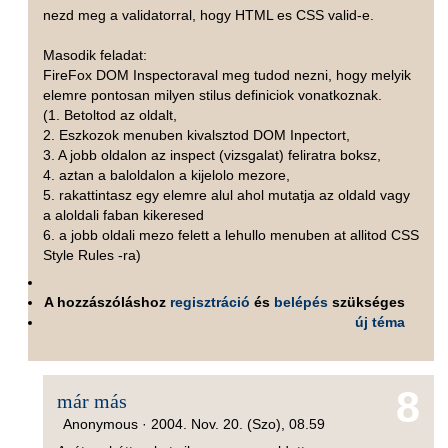
nezd meg a validatorral, hogy HTML es CSS valid-e.
Masodik feladat:
FireFox DOM Inspectoraval meg tudod nezni, hogy melyik
elemre pontosan milyen stilus definiciok vonatkoznak.
(1. Betoltod az oldalt,
2. Eszkozok menuben kivalsztod DOM Inpectort,
3. A jobb oldalon az inspect (vizsgalat) feliratra boksz,
4. aztan a baloldalon a kijelolo mezore,
5. rakattintasz egy elemre alul ahol mutatja az oldald vagy
a aloldali faban kikeresed
6. a jobb oldali mezo felett a lehullo menuben at allitod CSS
Style Rules -ra)
A hozzászóláshoz
regisztráció
és
belépés
szükséges
új téma
8
már más
Anonymous ·
2004. Nov. 20. (Szo), 08.59