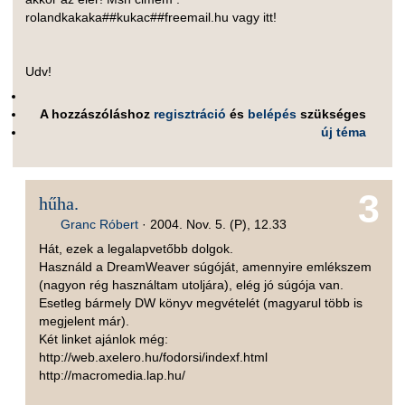
rolandkakaka##kukac##freemail.hu vagy itt!
Udv!
A hozzászóláshoz
regisztráció
és
belépés
szükséges
új téma
3
hűha.
Granc Róbert
·
2004. Nov. 5. (P), 12.33
Hát, ezek a legalapvetőbb dolgok.
Használd a DreamWeaver súgóját, amennyire emlékszem
(nagyon rég használtam utoljára), elég jó súgója van.
Esetleg bármely DW könyv megvételét (magyarul több is
megjelent már).
Két linket ajánlok még:
http://web.axelero.hu/fodorsi/indexf.html
http://macromedia.lap.hu/