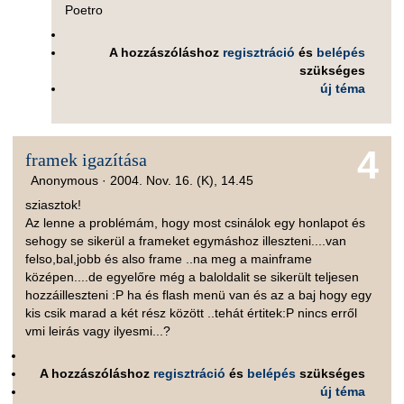
Poetro
A hozzászóláshoz
regisztráció
és
belépés
szükséges
új téma
4
framek igazítása
Anonymous ·
2004. Nov. 16. (K), 14.45
sziasztok!
Az lenne a problémám, hogy most csinálok egy honlapot és
sehogy se sikerül a frameket egymáshoz illeszteni....van
felso,bal,jobb és also frame ..na meg a mainframe
középen....de egyelőre még a baloldalit se sikerült teljesen
hozzáilleszteni :P ha és flash menü van és az a baj hogy egy
kis csik marad a két rész között ..tehát értitek:P nincs erről
vmi leirás vagy ilyesmi...?
A hozzászóláshoz
regisztráció
és
belépés
szükséges
új téma