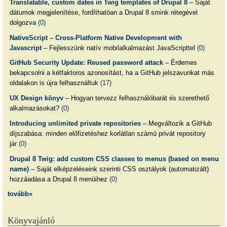
Translatable, custom dates in Twig templates of Drupal 8
– Saját
dátumok megjelenítése, fordíthatóan a Drupal 8 smink rétegével
dolgozva
(0)
NativeScript – Cross-Platform Native Development with
Javascript
– Fejlesszünk natív mobilalkalmazást JavaScripttel
(0)
GitHub Security Update: Reused password attack
– Érdemes
bekapcsolni a kétfaktoros azonosítást, ha a GitHub jelszavunkat más
oldalakon is újra felhasználtuk
(17)
UX Design könyv
– Hogyan tervezz felhasználóbarát és szerethető
alkalmazásokat?
(0)
Introducing unlimited private repositories
– Megváltozik a GitHub
díjszabása: minden előfizetéshez korlátlan számú privát repository
jár
(0)
Drupal 8 Twig: add custom CSS classes to menus (based on menu
name)
– Saját elképzeléseink szerinti CSS osztályok (automatizált)
hozzáadása a Drupal 8 menüihez
(0)
tovább»
Könyvajánló