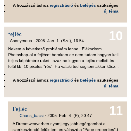
A hozzászóláshoz
regisztráció
és
belépés
szükséges
új téma
10
fejléc
Anonymous ·
2005. Jan. 1. (Szo), 16.54
Nekem a következő problémám lenne...Elékszitem
Photoshop-al a fejlécet berakom de nem tudom hogyan kell
teljes képátmére rakni...azaz ne legyen a fejléc mellett és
felül kb. 10 pixeles "rés". Ha valaki tud segiteni akkor kösz...
A hozzászóláshoz
regisztráció
és
belépés
szükséges
új téma
11
Fejléc
Chaos_bacsi
·
2005. Feb. 4. (P), 20.47
A Dreamweaverben nyomj egy jobb egérgombot a
szerkesztendő felületen, és válaszd a "Page properties"-t