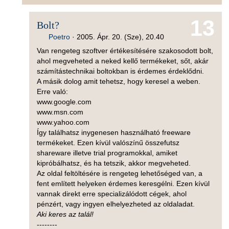
13
Bolt?
Poetro
·
2005. Ápr. 20. (Sze), 20.40
Van rengeteg szoftver értékesítésére szakosodott bolt,
ahol megveheted a neked kellő termékeket, sőt, akár
számítástechnikai boltokban is érdemes érdeklődni.
A másik dolog amit tehetsz, hogy keresel a weben.
Erre való:
www.google.com
www.msn.com
www.yahoo.com
Így találhatsz inygenesen használható freeware
termékeket. Ezen kívül valószínű összefutsz
shareware illetve trial programokkal, amiket
kipróbálhatsz, és ha tetszik, akkor megveheted.
Az oldal feltöltésére is rengeteg lehetőséged van, a
fent említett helyeken érdemes keresgélni. Ezen kívül
vannak direkt erre specializálódott cégek, ahol
pénzért, vagy ingyen elhelyezheted az oldaladat.
Aki keres az talál!
--------