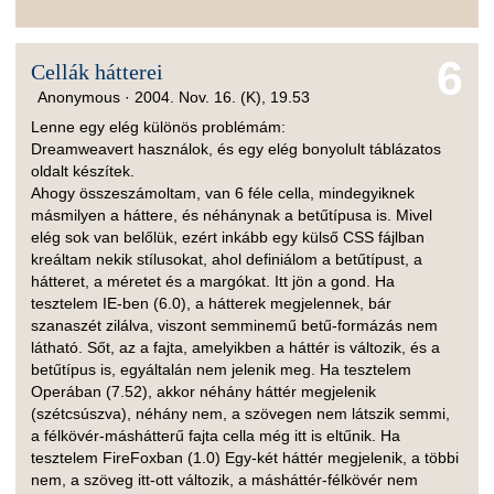
6
Cellák hátterei
Anonymous ·
2004. Nov. 16. (K), 19.53
Lenne egy elég különös problémám:
Dreamweavert használok, és egy elég bonyolult táblázatos
oldalt készítek.
Ahogy összeszámoltam, van 6 féle cella, mindegyiknek
másmilyen a háttere, és néhánynak a betűtípusa is. Mivel
elég sok van belőlük, ezért inkább egy külső CSS fájlban
kreáltam nekik stílusokat, ahol definiálom a betűtípust, a
hátteret, a méretet és a margókat. Itt jön a gond. Ha
tesztelem IE-ben (6.0), a hátterek megjelennek, bár
szanaszét zilálva, viszont semminemű betű-formázás nem
látható. Sőt, az a fajta, amelyikben a háttér is változik, és a
betűtípus is, egyáltalán nem jelenik meg. Ha tesztelem
Operában (7.52), akkor néhány háttér megjelenik
(szétcsúszva), néhány nem, a szövegen nem látszik semmi,
a félkövér-máshátterű fajta cella még itt is eltűnik. Ha
tesztelem FireFoxban (1.0) Egy-két háttér megjelenik, a többi
nem, a szöveg itt-ott változik, a másháttér-félkövér nem