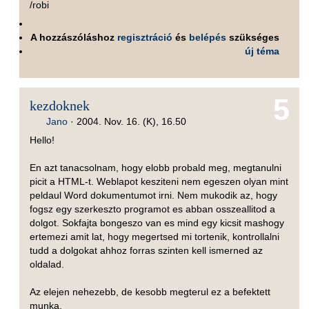
/robi
A hozzászóláshoz
regisztráció
és
belépés
szükséges
új téma
5
kezdoknek
Jano
·
2004. Nov. 16. (K), 16.50
Hello!
En azt tanacsolnam, hogy elobb probald meg, megtanulni
picit a HTML-t. Weblapot kesziteni nem egeszen olyan mint
peldaul Word dokumentumot irni. Nem mukodik az, hogy
fogsz egy szerkeszto programot es abban osszeallitod a
dolgot. Sokfajta bongeszo van es mind egy kicsit mashogy
ertemezi amit lat, hogy megertsed mi tortenik, kontrollalni
tudd a dolgokat ahhoz forras szinten kell ismerned az
oldalad.
Az elejen nehezebb, de kesobb megterul ez a befektett
munka.