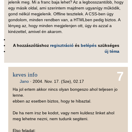
jelenik meg. Mi a franc baja lehet? Az a legbosszantóbb, hogy
egy másik oldal, ami szerintem majdnem ugyanígy működik,
gond nélkül megjelenik. Offline tesztelek. A CSS-ben úgy
gondolom, minden rendben van, a HTMLben pedig biztos. A
lényeg az, hogy minden megjelenjen ott, úgy és azzal a
kinézettel, amivel én akarom.
A hozzászóláshoz
regisztráció
és
belépés
szükséges
új téma
7
keves info
Jano
·
2004. Nov. 17. (Sze), 02.17
Ha jol ertem akkor nincs olyan bongeszo ahol teljesen jo
lenne.
ebben az esetben biztos, hogy te hibaztal.
De ha nem irsz be kodot, vagy nem kuldesz linket ahol
meg lehetne nezni, nem tudunk segiteni.
Elso feladat: