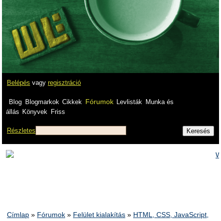
Belépés
vagy
regisztráció
Fórumok
Blog
Blogmarkok
Cikkek
Levlisták
Munka és
állás
Könyvek
Friss
Részletes
Címlap
»
Fórumok
»
Felület kialakítás
»
HTML, CSS, JavaScript,