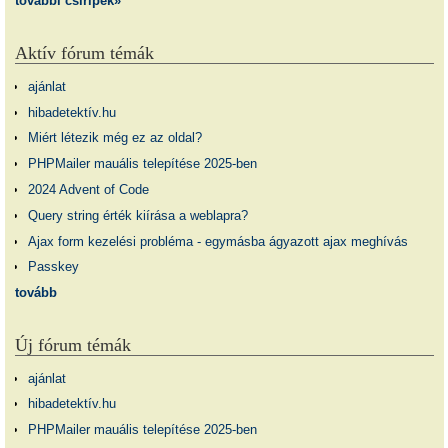
további csiripek»
Aktív fórum témák
ajánlat
hibadetektív.hu
Miért létezik még ez az oldal?
PHPMailer mauális telepítése 2025-ben
2024 Advent of Code
Query string érték kiírása a weblapra?
Ajax form kezelési probléma - egymásba ágyazott ajax meghívás
Passkey
tovább
Új fórum témák
ajánlat
hibadetektív.hu
PHPMailer mauális telepítése 2025-ben