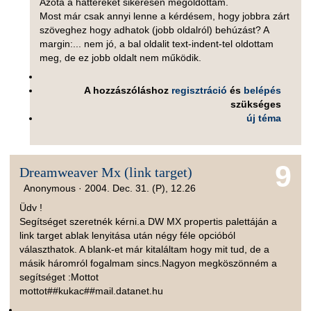
Azóta a háttereket sikeresen megoldottam.
Most már csak annyi lenne a kérdésem, hogy jobbra zárt
szöveghez hogy adhatok (jobb oldalról) behúzást? A
margin:... nem jó, a bal oldalit text-indent-tel oldottam
meg, de ez jobb oldalt nem működik.
A hozzászóláshoz
regisztráció
és
belépés
szükséges
új téma
9
Dreamweaver Mx (link target)
Anonymous ·
2004. Dec. 31. (P), 12.26
Üdv !
Segítséget szeretnék kérni.a DW MX propertis palettáján a
link target ablak lenyitása után négy féle opcióból
választhatok. A blank-et már kitaláltam hogy mit tud, de a
másik háromról fogalmam sincs.Nagyon megköszönném a
segítséget :Mottot
mottot##kukac##mail.datanet.hu