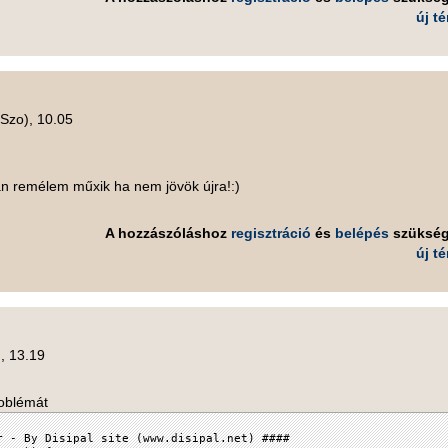
új t
(Szo), 10.05
án remélem műxik ha nem jövök újra!:)
A hozzászóláshoz
regisztráció
és
belépés
szüksé
új t
, 13.19
roblémát
r - By Disipal site (www.disipal.net) ####