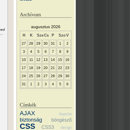
Archívum
augusztus 2026
med
l.
H
K
Sze
Cs
P
Szo
V
27
28
29
30
31
1
2
3
4
5
6
7
8
9
10
11
12
13
14
15
16
17
18
19
20
21
22
23
24
25
26
27
28
29
30
31
1
2
3
4
5
6
Címkék
AJAX
Apache
biztonság
böngésző
CSS
CSS3
design