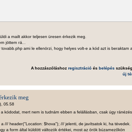
ldi a mailt akkor teljesen üresen érkezik meg.
m jöttem rá...
y tovabb.php ami le ellenörzi, hogy helyes volt-e a kód azt is beraktam
A hozzászóláshoz
regisztráció
és
belépés
szüksé
új t
 érkezik meg
), 05.58
 a kódodat, mert nem is tudnám ebben a felállásban, csak úgy ránézé
 /// header("Location: $hova"); /// jelenti, de javítsatok ki, ha tévedek.
ogy a form által küldött változók értékei, most az örök búzamezőkön