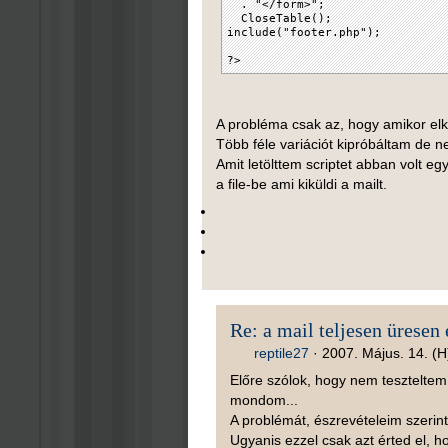
. "</form>";
CloseTable();
include("footer.php");
?>
A probléma csak az, hogy amikor elkü
Több féle variációt kipróbáltam de ne
Amit letölttem scriptet abban volt eg
a file-be ami kiküldi a mailt.
Re: a mail teljesen üresen
reptile27
·
2007. Május. 14. (H
Előre szólok, hogy nem teszteltem
mondom...
A problémát, észrevételeim szerint a
Ugyanis ezzel csak azt érted el, h