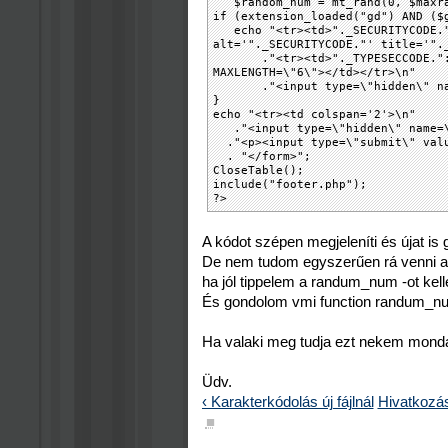
$random_num = mt_rand(0, $maxr
if (extension_loaded("gd") AND ($
echo "<tr><td>"._SECURITYCODE.":
alt='"._SECURITYCODE."' title='".
."<tr><td>"._TYPESECCODE.":</td
MAXLENGTH=\"6\"></td></tr>\n"
."<input type=\"hidden\" name=
}
echo "<tr><td colspan='2'>\n"
."<input type=\"hidden\" name=\"
."<p><input type=\"submit\" valu
. "</form>";
CloseTable();
include("footer.php");
?>
A kódot szépen megjeleníti és újat is g
De nem tudom egyszerűen rá venni arr
ha jól tippelem a randum_num -ot kelle
És gondolom vmi function randum_nu
Ha valaki meg tudja ezt nekem mond
Üdv.
‹ Karakterkódolás új fájlnál
Hivatkozásr
■