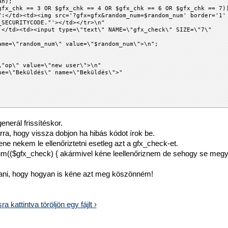
an);
gfx_chk == 3 OR $gfx_chk == 4 OR $gfx_chk == 6 OR $gfx_chk == 7)
</td><td><img src='?gfx=gfx&random_num=$random_num' border='1'
_SECURITYCODE."'></td></tr>\n"
><td><input type=\"text\" NAME=\"gfx_check\" SIZE=\"7\"
\"random_num\" value=\"$random_num\">\n";
op\" value=\"new user\">\n"
e=\"Beküldés\" name=\"Beküldés\">"
enerál frissítéskor.
a, hogy vissza dobjon ha hibás kódot írok be.
ne nekem le ellenőriztetni esetleg azt a gfx_check-et.
m(($gfx_check) { akármivel kéne leellenőriznem de sehogy se megy
ani, hogy hogyan is kéne azt meg köszönném!
a kattintva töröljön egy fájlt ›