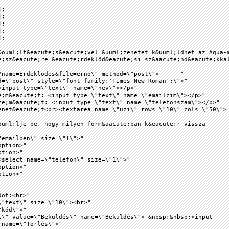
];
];
];
];
];
&ouml;lt&eacute;s&eacute;vel &uuml;zenetet k&uuml;ldhet az Aqua-
e;sz&eacute;re &eacute;rdeklõd&eacute;si sz&aacute;nd&eacute;kka
p?name=Erdeklodes&file=erno\" method=\"post\"> "
=\"post\" style=\"font-family:'Times New Roman';\">"
input type=\"text\" name=\"nev\"></p>"
;m&eacute;t: <input type=\"text\" name=\"emailcim\"></p>"
e;m&aacute;t: <input type=\"text\" name=\"telefonszam\"></p>"
net&eacute;t<br><textarea name=\"uzi\" rows=\"10\" cols=\"50\">
uml;lje be, hogy milyen form&aacute;ban k&eacute;r vissza
emailben\" size=\"1\">"
ion>"
ion>"
select name=\"telefon\" size=\"1\">"
ion>"
ion>"
ot:<br>"
"text\" size=\"10\"><br>"
"kód\">"
 value=\"Beküldés\" name=\"Beküldés\"> &nbsp;&nbsp;<input
 name=\"Törlés\">"