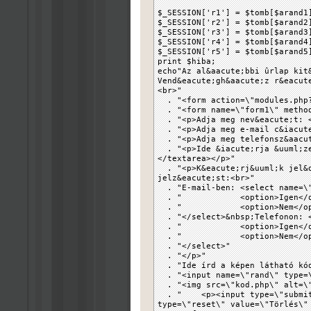
$_SESSION['r1'] = $tomb[$arand1
$_SESSION['r2'] = $tomb[$arand2
$_SESSION['r3'] = $tomb[$arand3
$_SESSION['r4'] = $tomb[$arand4
$_SESSION['r5'] = $tomb[$arand5
print $hiba;
echo"Az al&aacute;bbi ûrlap kit
Vend&eacute;gh&aacute;z r&eacut
<br>"
. "<form action=\"modules.ph
. "<form name=\"form1\" method
. "<p>Adja meg nev&eacute;t: <
. "<p>Adja meg e-mail c&iacute
. "<p>Adja meg telefonsz&aacut
. "<p>Ide &iacute;rja &uuml;ze
</textarea></p>"
. "<p>K&eacute;rj&uuml;k jel&o
jelz&eacute;st:<br>"
. "E-mail-ben: <select name=\"
. " <option>Igen</opt
. " <option>Nem</opt
. "</select>&nbsp;Telefonon: <
. " <option>Igen</opt
. " <option>Nem</opt
. "</select>"
. "</p>"
. "Ide írd a képen látható kód
. "<input name=\"rand\" type=\
. "<img src=\"kod.php\" alt=\
. " <p><input type=\"submit\"
type=\"reset\" value=\"Törlés\"