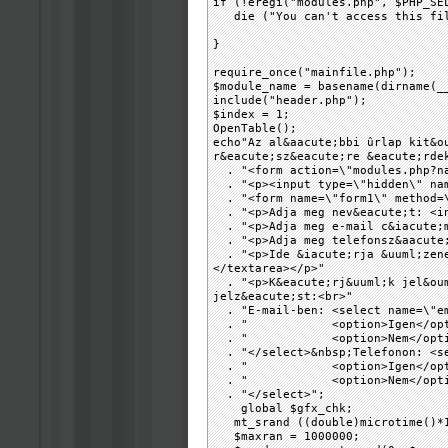
if (!eregi("modules.php", $PHP_SE
die ("You can't access this fil
}
require_once("mainfile.php");
$module_name = basename(dirname(_
include("header.php");
$index = 1;
OpenTable();
echo"Az al&aacute;bbi ûrlap kit&o
r&eacute;sz&eacute;re &eacute;rde
. "<form action=\"modules.php?n
. "<p><input type=\"hidden\" nam
. "<form name=\"form1\" method=\
. "<p>Adja meg nev&eacute;t: <in
. "<p>Adja meg e-mail c&iacute;m
. "<p>Adja meg telefonsz&aacute;
. "<p>Ide &iacute;rja &uuml;zene
</textarea></p>"
. "<p>K&eacute;rj&uuml;k jel&oum
jelz&eacute;st:<br>"
. "E-mail-ben: <select name=\"em
. " <option>Igen</opti
. " <option>Nem</optio
. "</select>&nbsp;Telefonon: <se
. " <option>Igen</opti
. " <option>Nem</optio
. "</select>";
global $gfx_chk;
mt_srand ((double)microtime()*1
$maxran = 1000000;