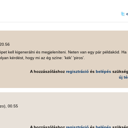
 20.56
épet kell kigenerálni és megjeleníteni. Neten van egy pár példakód. H
lyan kérdést, hogy mi az ég színe: 'kék' 'piros'.
A hozzászóláshoz
regisztráció
és
belépés
szüksé
új t
zo), 00.55
A hozzászóláshoz
regisztráció
és
belépés
szüksé