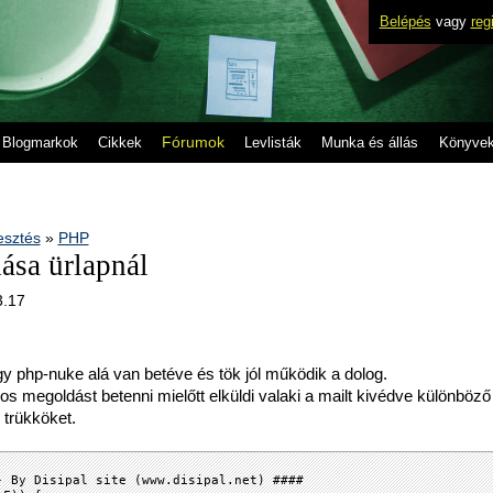
Belépés
vagy
reg
Fórumok
Blogmarkok
Cikkek
Levlisták
Munka és állás
Könyve
lesztés
»
PHP
ása ürlapnál
3.17
 php-nuke alá van betéve és tök jól működik a dolog.
s megoldást betenni mielőtt elküldi valaki a mailt kivédve különböző
trükköket.
- By Disipal site (www.disipal.net) ####