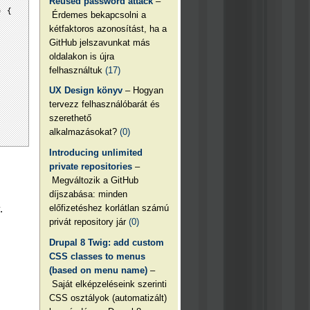
Reused password attack
–
) {
Érdemes bekapcsolni a
kétfaktoros azonosítást, ha a
GitHub jelszavunkat más
oldalakon is újra
felhasználtuk
(17)
UX Design könyv
– Hogyan
tervezz felhasználóbarát és
szerethető
alkalmazásokat?
(0)
Introducing unlimited
private repositories
–
Megváltozik a GitHub
díjszabása: minden
előfizetéshez korlátlan számú
.
privát repository jár
(0)
Drupal 8 Twig: add custom
CSS classes to menus
(based on menu name)
–
Saját elképzeléseink szerinti
CSS osztályok (automatizált)