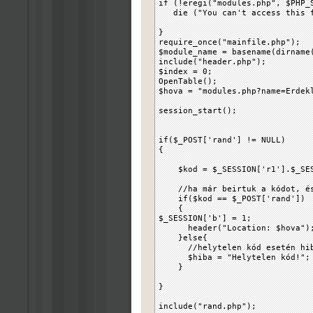
if (!eregi("modules.php", $PHP_
die ("You can't access this f
}
require_once("mainfile.php");
$module_name = basename(dirname
include("header.php");
$index = 0;
OpenTable();
$hova = "modules.php?name=Erdek
session_start();
if($_POST['rand'] != NULL)
{
$kod = $_SESSION['r1'].$_SESSI
//ha már beirtuk a kódot, és 
if($kod == $_POST['rand'])
{
$_SESSION['b'] = 1;
header("Location: $hova")
}else{
//helytelen kód esetén hib
$hiba = "Helytelen kód!";
}
}
include("rand.php");