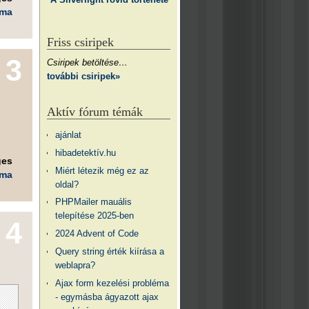
éma
Friss csiripek
3
Csiripek betöltése…
további csiripek»
Aktív fórum témák
ajánlat
hibadetektív.hu
ges
Miért létezik még ez az
éma
oldal?
PHPMailer mauális
telepítése 2025-ben
4
2024 Advent of Code
Query string érték kiírása a
weblapra?
Ajax form kezelési probléma
- egymásba ágyazott ajax