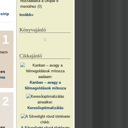
hozzáadása a Drupal 8
menüihez
(0)
csirip
tovább»
Könyvajánló
1
a nem
Cikkajánló
ges
aadaam:
éma
Kanban – avagy a
félmegoldások mítosza
2
airwalker:
Keresőoptimalizálás
chikk:
ges
A Silverlight rövid története