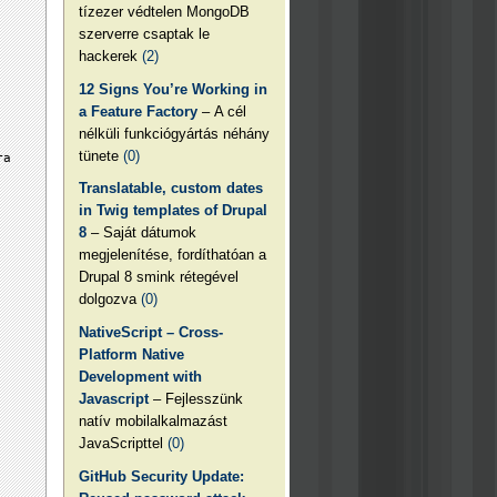
tízezer védtelen MongoDB
szerverre csaptak le
hackerek
(2)
12 Signs You’re Working in
a Feature Factory
– A cél
nélküli funkciógyártás néhány
tünete
(0)
ra
Translatable, custom dates
in Twig templates of Drupal
8
– Saját dátumok
megjelenítése, fordíthatóan a
Drupal 8 smink rétegével
dolgozva
(0)
NativeScript – Cross-
Platform Native
Development with
Javascript
– Fejlesszünk
natív mobilalkalmazást
JavaScripttel
(0)
GitHub Security Update: