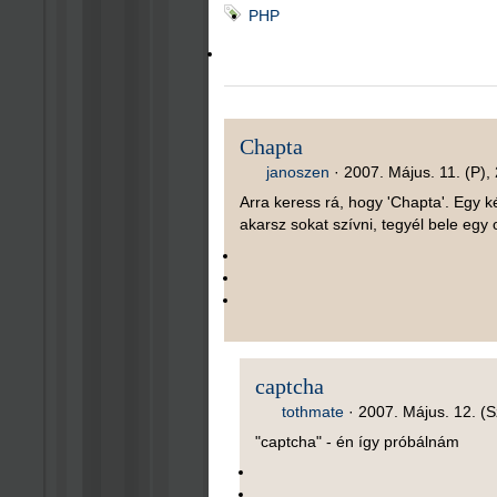
PHP
Chapta
janoszen
·
2007. Május. 11. (P),
Arra keress rá, hogy 'Chapta'. Egy k
akarsz sokat szívni, tegyél bele egy o
captcha
tothmate
·
2007. Május. 12. (S
"captcha" - én így próbálnám