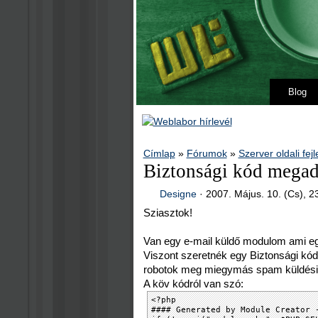
Blog
Címlap
»
Fórumok
»
Szerver oldali fej
Biztonsági kód megad
Designe
·
2007. Május. 10. (Cs), 2
Sziasztok!
Van egy e-mail küldő modulom ami egy
Viszont szeretnék egy Biztonsági kódo
robotok meg miegymás spam küldési 
A köv kódról van szó:
<?php
#### Generated by Module Creator 