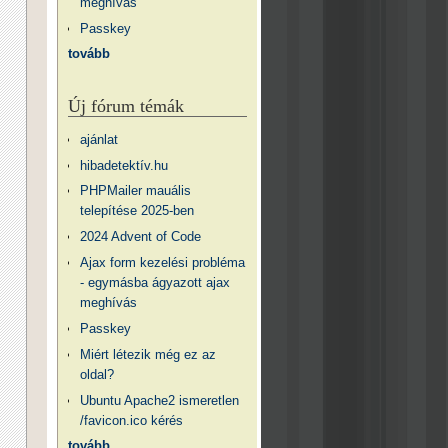
meghívás
Passkey
tovább
Új fórum témák
ajánlat
hibadetektív.hu
PHPMailer mauális
telepítése 2025-ben
2024 Advent of Code
Ajax form kezelési probléma
- egymásba ágyazott ajax
meghívás
Passkey
Miért létezik még ez az
oldal?
Ubuntu Apache2 ismeretlen
/favicon.ico kérés
tovább