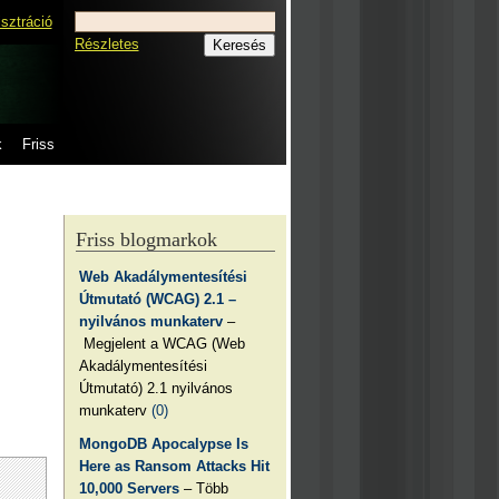
isztráció
Részletes
k
Friss
Friss blogmarkok
Web Akadálymentesítési
Útmutató (WCAG) 2.1 –
nyilvános munkaterv
–
Megjelent a WCAG (Web
Akadálymentesítési
Útmutató) 2.1 nyilvános
munkaterv
(0)
MongoDB Apocalypse Is
Here as Ransom Attacks Hit
10,000 Servers
– Több