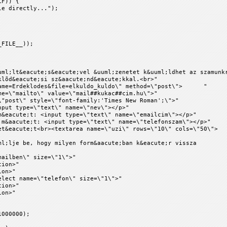
LF)) {
e directly...");
_FILE__));
uml;lt&eacute;s&eacute;vel &uuml;zenetet k&uuml;ldhet az szamunk
klõd&eacute;si sz&aacute;nd&eacute;kkal.<br>"
ame=Erdeklodes&file=elkuldo_kuldo\" method=\"post\"> "
e=\"mailto\" value=\"mail##kukac##cim.hu\">"
"post\" style=\"font-family:'Times New Roman';\">"
put type=\"text\" name=\"nev\"></p>"
&eacute;t: <input type=\"text\" name=\"emailcim\"></p>"
m&aacute;t: <input type=\"text\" name=\"telefonszam\"></p>"
t&eacute;t<br><textarea name=\"uzi\" rows=\"10\" cols=\"50\">
l;lje be, hogy milyen form&aacute;ban k&eacute;r vissza
ailben\" size=\"1\">"
on>"
n>"
lect name=\"telefon\" size=\"1\">"
on>"
n>"
000000);