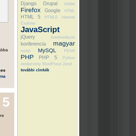
Django
Drupal
felület
Firefox
Google
HTML
HTML 5
HTML5
Internet
Explorer
JavaScript
jQuery
keretrendszer
magyar
konferencia
MySQL
 abba
mobil
PEAR
PHP
PHP 5
Python
rendezvény
WordPress
Zend
további címkék
ges
éma
5
sre