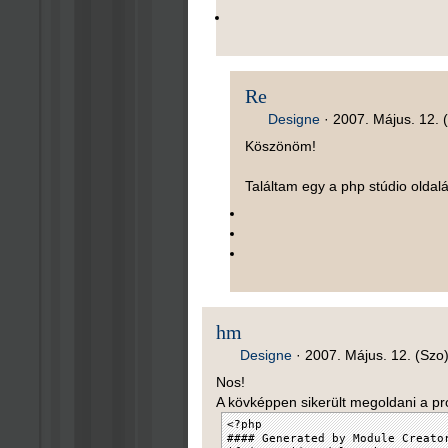
Re
Designe
·
2007. Május. 12. 
Köszönöm!
Találtam egy a php stúdio oldal
hm
Designe
·
2007. Május. 12. (Szo)
Nos!
A kövképpen sikerült megoldani a p
<?php
#### Generated by Module Creato