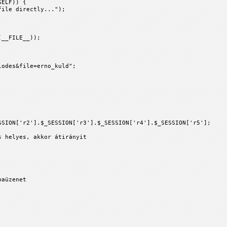
SELF)) {
ile directly...");
(__FILE__));
lodes&file=erno_kuld";
ON['r2'].$_SESSION['r3'].$_SESSION['r4'].$_SESSION['r5'];
helyes, akkor átirányit
;
aüzenet