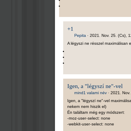
+1
Pepita
·
2021. Nov. 25. (Cs), 
A légyszi ne résszel maximálisan 
Igen, a "légyszí ne"-vel
mind1 valami név
·
2021. Nov. 
Igen, a "légyszí ne"-vel maximálisa
nekem nem hiszik el)
Én találtam még egy módszert:
-moz-user-select: none
-webkit-user-select: none