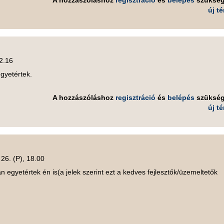
új t
12.16
egyetértek.
A hozzászóláshoz
regisztráció
és
belépés
szüksé
új t
26. (P), 18.00
n egyetértek én is(a jelek szerint ezt a kedves fejlesztők/üzemeltetők