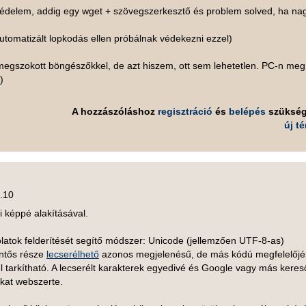
édelem, addig egy wget + szövegszerkesztő és problem solved, ha na
 automatizált lopkodás ellen próbálnak védekezni ezzel)
megszokott böngészőkkel, de azt hiszem, ott sem lehetetlen. PC-n meg
)
A hozzászóláshoz
regisztráció
és
belépés
szüksé
új t
0.10
li képpé alakításával.
atok felderítését segítő módszer: Unicode (jellemzően UTF-8-as)
entős része
lecserélhető
azonos megjelenésű, de más kódú megfelelőjé
 tarkítható. A lecserélt karakterek egyedivé és Google vagy más keres
kat webszerte.