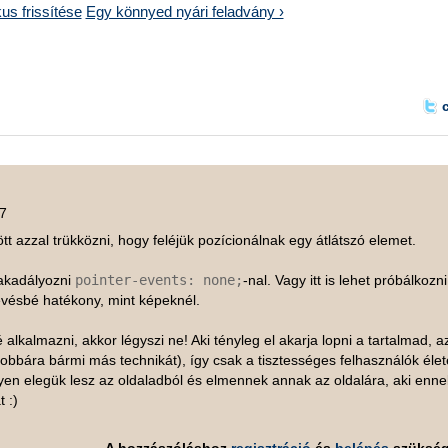
us frissítése
Egy könnyed nyári feladvány ›
07
 azzal trükközni, hogy feléjük pozícionálnak egy átlátszó elemet.
 akadályozni
pointer-events: none;
-nal. Vagy itt is lehet próbálkozni
kevésbé hatékony, mint képeknél.
 alkalmazni, akkor légyszi ne! Aki tényleg el akarja lopni a tartalmad, a
obbára bármi más technikát), így csak a tisztességes felhasználók élet
en elegük lesz az oldaladból és elmennek annak az oldalára, aki enne
 :)
A hozzászóláshoz
regisztráció
és
belépés
szüksé