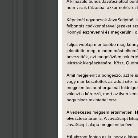
A kimásoló bűnös JavaScriptből bünte
nem viszik túlzásba, akkor nehéz ezt
Képeknél ugyancsak JavaScriptből l
felbontás csökkentésével (ezeket sze
Könnyű észrevenni és megkerülni, os
Teljes weblap mentésébe még könnye
jelenítette meg, minden mást elhomá
bevezették, azt megelőzően sok érté
leírások kiegészítésére. Kösz, Quora
Amit megjelenít a böngésző, azt le is
vagy már készítettek az adott site-r
megjelenítés adatforgalmát feldolgo
választ a kérdező, mert az ilyen le
hogy nincs tekintettel erre.
A védekezés mégsem értelmetlen,
H
elvesztése árán is. A JavaScript kik
JavaScript-alapú megjelenítésével.
HA
viszont fontos az is, hogy a láto