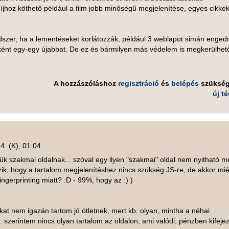
díjhoz köthető például a film jobb minőségű megjelenítése, egyes cikke
dszer, ha a lementéseket korlátozzák, például 3 weblapot simán enged
ént egy-egy újabbat. De ez és bármilyen más védelem is megkerülhet
A hozzászóláshoz
regisztráció
és
belépés
szüksé
új t
4. (K), 01.04
zük szakmai oldalnak... szóval egy ilyen "szakmai" oldal nem nyitható 
szik, hogy a tartalom megjelenítéshez nincs szükség JS-re, de akkor mié
ingerprinting miatt? :D - 99%, hogy az :) )
kat nem igazán tartom jó ötletnek, mert kb. olyan, mintha a néhai
 szerintem nincs olyan tartalom az oldalon, ami valódi, pénzben kifeje