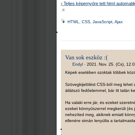
‹ Teljes képernyőre tett html automatik
■
HTML, CSS, JavaScript, Ajax
Van sok eszköz :(
Endyl
·
2021. Nov. 25. (Cs), 12.
Képek esetében szoktak többek között
Szövegkijelölést CSS-ből meg lehet
átlátszó fedőelemmel, bár itt talán 
Ha valaki erre jár, és ezeket szeretné
ezeket könnyűszerrel megkerüli (és j
nehezíted meg, akiknek emiatt könny
ellenére simán lenyúlta a tartalmaidat