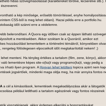
thető hibás szövegmásolással (karaktereket törölve, lecserélve stb.).
 észrevenni.
erontható a kép minősége, erősebb tömörítéssel, enyhe homályosítássa
rintem CSS-ből is meg lehet oldani). Hazai példa erre a portfolio.hu.
tobaság időt szánni erre a védelemre.
bb belerondítani. A Quora egy időben csak az éppen látható szövege
lyosított a mentésekben. Akkor szoktam le a Quoráról, amikor ezt
kes hozzászólást lementettem a történelmi témákról, könyvekben olvas
, rengeteg fölöslegesen elpocsékolt időt megtakarítottál nekem! ;)
 lehet menteni. Ha tényleg értékes a tartalom (film, zene, könyv), akkor
ól való lementésre képes site-o(ka)t vagy programo(ka)t, vagy pedig a
zva írható ilyen program. A
Hogyan lehet letölteni
topicra azért nem kap
mentések jogsértőek, mindenki maga oldja meg, ha már annyira fontos ne
A
a cél a kimásolások, lementések megakadályozása akár a látogatók
apcsolása például letiltható a tartalom egészének vagy fontos részeinek
gatók visszatérjenek, akkor érdemes elkerülni a bosszantásukat.