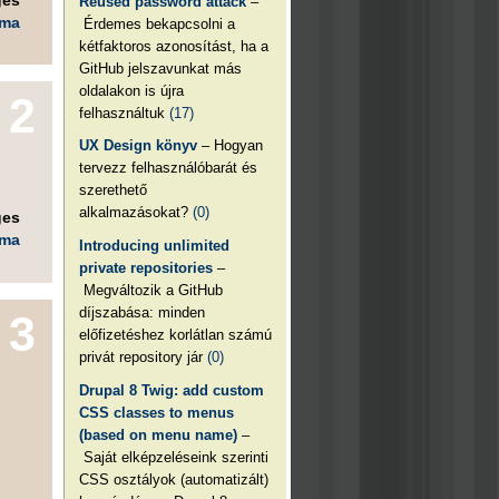
Reused password attack
–
éma
Érdemes bekapcsolni a
kétfaktoros azonosítást, ha a
GitHub jelszavunkat más
oldalakon is újra
2
felhasználtuk
(17)
UX Design könyv
– Hogyan
tervezz felhasználóbarát és
szerethető
alkalmazásokat?
(0)
ges
éma
Introducing unlimited
private repositories
–
Megváltozik a GitHub
díjszabása: minden
3
előfizetéshez korlátlan számú
privát repository jár
(0)
Drupal 8 Twig: add custom
CSS classes to menus
(based on menu name)
–
Saját elképzeléseink szerinti
CSS osztályok (automatizált)