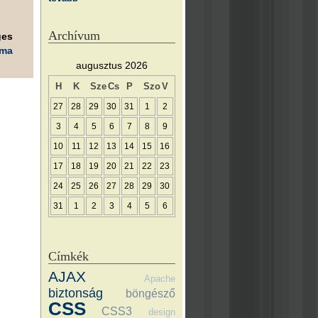
Archívum
ges
éma
augusztus 2026
H
K
Sze
Cs
P
Szo
V
27
28
29
30
31
1
2
3
4
5
6
7
8
9
10
11
12
13
14
15
16
17
18
19
20
21
22
23
24
25
26
27
28
29
30
31
1
2
3
4
5
6
Címkék
AJAX
Apache
biztonság
böngésző
CSS
CSS3
design