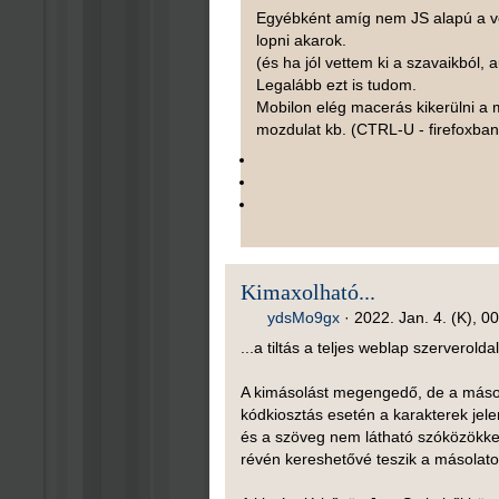
Egyébként amíg nem JS alapú a v
lopni akarok.
(és ha jól vettem ki a szavaikból,
Legalább ezt is tudom.
Mobilon elég macerás kikerülni a 
mozdulat kb. (CTRL-U - firefoxban
Kimaxolható...
ydsMo9gx
·
2022. Jan. 4. (K), 0
...a tiltás a teljes weblap szerverolda
A kimásolást megengedő, de a másol
kódkiosztás esetén a karakterek jel
és a szöveg nem látható szóközökkel
révén kereshetővé teszik a másolato