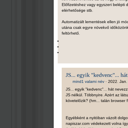
Előfizetéshez vagy egyszeri belépti 
elérhetősége stb.
Automatizált lementések ellen jó mó
utána csak egyre növekvő időközönk
feltörhető.
JS... egyik "kedvenc"... hát
mind1 valami név
·
2022. Jan. 
JS... egyik "kedvenc"... hát nevez
JS nélkül. Többnyire. Azért az lát
követelőzik? (hm... talán browser f
Egyébként a nyitóban vázolt dolgo
napiszar.com védekezett volna így: