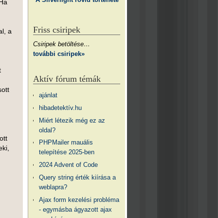
 Ha
Friss csiripek
l, a
Csiripek betöltése…
további csiripek»
t
Aktív fórum témák
ott
ajánlat
hibadetektív.hu
Miért létezik még ez az
oldal?
ott
PHPMailer mauális
ki,
telepítése 2025-ben
2024 Advent of Code
Query string érték kiírása a
weblapra?
Ajax form kezelési probléma
- egymásba ágyazott ajax