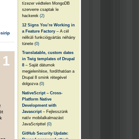
tízezer védtelen MongoDB
szerverre csaptak le
hackerek
(2)
12 Signs You’re Working in
a Feature Factory
– A cél
csirip
nélküli funkciógyártás néhány
tünete
(0)
Translatable, custom dates
1
in Twig templates of Drupal
8
– Saját dátumok
megjelenítése, fordíthatóan a
Drupal 8 smink rétegével
dolgozva
(0)
NativeScript – Cross-
Platform Native
Development with
z
Javascript
– Fejlesszünk
ét
natív mobilalkalmazást
k
JavaScripttel
(0)
GitHub Security Update:
ges