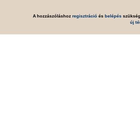
A hozzászóláshoz
regisztráció
és
belépés
szüksé
új t