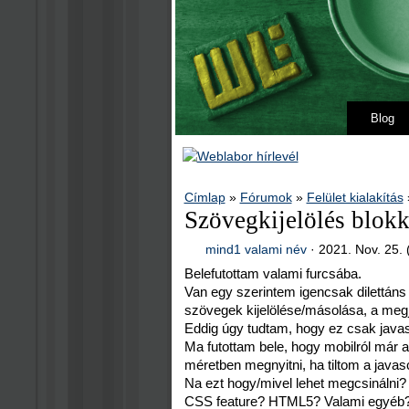
Blog
Címlap
»
Fórumok
»
Felület kialakítás
Szövegkijelölés blokk
mind1 valami név
·
2021. Nov. 25. 
Belefutottam valami furcsába.
Van egy szerintem igencsak dilettáns m
szövegek kijelölése/másolása, a meg
Eddig úgy tudtam, hogy ez csak javas
Ma futottam bele, hogy mobilról már a
méretben megnyitni, ha tiltom a javasc
Na ezt hogy/mivel lehet megcsinálni?
CSS feature? HTML5? Valami egyéb