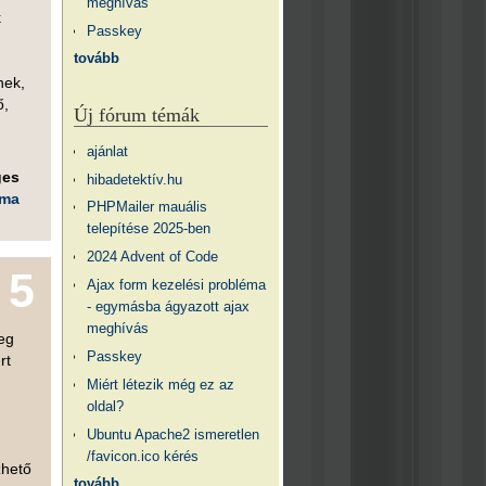
meghívás
k
Passkey
tovább
nek,
ő,
Új fórum témák
ajánlat
ges
hibadetektív.hu
éma
PHPMailer mauális
telepítése 2025-ben
2024 Advent of Code
5
Ajax form kezelési probléma
- egymásba ágyazott ajax
meghívás
meg
Passkey
rt
Miért létezik még ez az
oldal?
Ubuntu Apache2 ismeretlen
/favicon.ico kérés
zhető
tovább