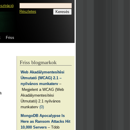
isztráció
Részletes
k
Friss
Friss blogmarkok
Web Akadálymentesítési
Útmutató (WCAG) 2.1 –
nyilvános munkaterv
–
Megjelent a WCAG (Web
a
Akadálymentesítési
Útmutató) 2.1 nyilvános
munkaterv
(0)
MongoDB Apocalypse Is
Here as Ransom Attacks Hit
10,000 Servers
– Több