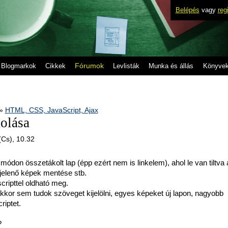
Belépés
vagy
reg
Fórumok
Blogmarkok
Cikkek
Levlisták
Munka és állás
Könyve
»
HTML, CSS, JavaScript, Ajax
olása
(Cs), 10.32
ódon összetákolt lap (épp ezért nem is linkelem), ahol le van tiltva 
jelenő képek mentése stb.
cripttel oldható meg.
kkor sem tudok szöveget kijelölni, egyes képeket új lapon, nagyobb
riptet.
?