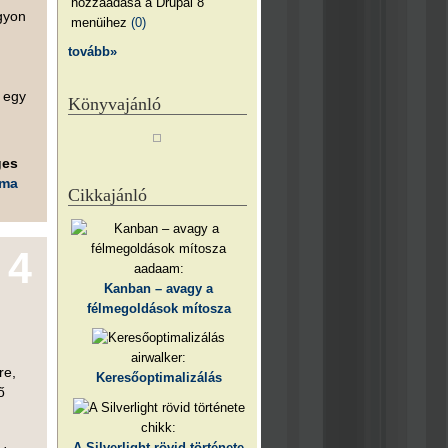
hozzáadása a Drupal 8
gyon
menüihez
(0)
tovább»
 egy
Könyvajánló
ges
éma
Cikkajánló
4
aadaam:
Kanban – avagy a
félmegoldások mítosza
airwalker:
re,
Keresőoptimalizálás
ő
chikk:
A Silverlight rövid története