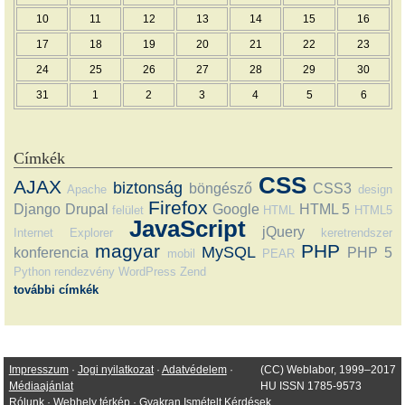
10
11
12
13
14
15
16
17
18
19
20
21
22
23
24
25
26
27
28
29
30
31
1
2
3
4
5
6
Címkék
CSS
AJAX
biztonság
böngésző
CSS3
Apache
design
Firefox
Django
Drupal
Google
HTML 5
felület
HTML
HTML5
JavaScript
jQuery
Internet Explorer
keretrendszer
magyar
PHP
MySQL
konferencia
PHP 5
mobil
PEAR
Python
rendezvény
WordPress
Zend
további címkék
Impresszum
·
Jogi nyilatkozat
·
Adatvédelem
·
(CC) Weblabor, 1999–2017
Médiaajánlat
HU ISSN 1785-9573
Rólunk
·
Webhely térkép
·
Gyakran Ismételt Kérdések