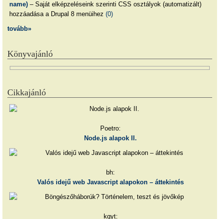
name)
– Saját elképzeléseink szerinti CSS osztályok (automatizált)
hozzáadása a Drupal 8 menüihez
(0)
tovább»
Könyvajánló
Cikkajánló
Poetro:
Node.js alapok II.
bh:
Valós idejű web Javascript alapokon – áttekintés
kgyt: