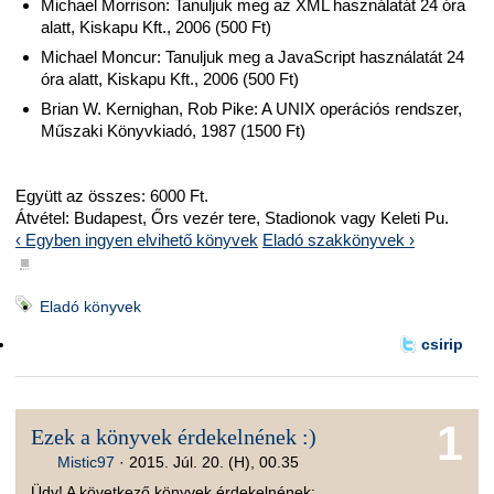
Michael Morrison: Tanuljuk meg az XML használatát 24 óra
alatt, Kiskapu Kft., 2006 (500 Ft)
Michael Moncur: Tanuljuk meg a JavaScript használatát 24
óra alatt, Kiskapu Kft., 2006 (500 Ft)
Brian W. Kernighan, Rob Pike: A UNIX operációs rendszer,
Műszaki Könyvkiadó, 1987 (1500 Ft)
Együtt az összes: 6000 Ft.
Átvétel: Budapest, Őrs vezér tere, Stadionok vagy Keleti Pu.
‹ Egyben ingyen elvihető könyvek
Eladó szakkönyvek ›
■
Eladó könyvek
csirip
1
Ezek a könyvek érdekelnének :)
Mistic97
·
2015. Júl. 20. (H), 00.35
Üdv! A következő könyvek érdekelnének: