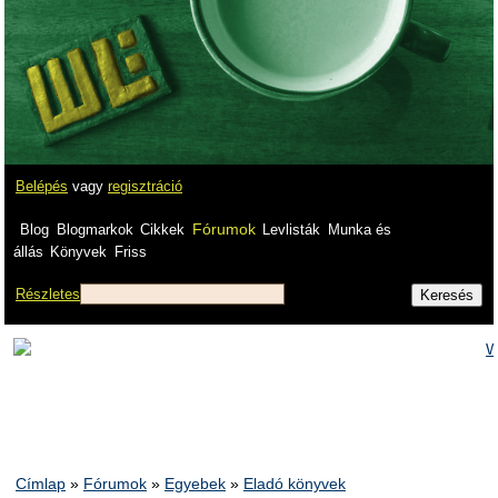
Belépés
vagy
regisztráció
Fórumok
Blog
Blogmarkok
Cikkek
Levlisták
Munka és
állás
Könyvek
Friss
Részletes
Címlap
»
Fórumok
»
Egyebek
»
Eladó könyvek