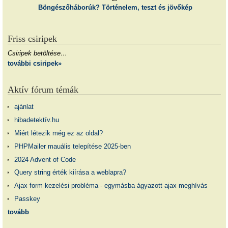
Böngészőháborúk? Történelem, teszt és jövőkép
Friss csiripek
Csiripek betöltése…
további csiripek»
Aktív fórum témák
ajánlat
hibadetektív.hu
Miért létezik még ez az oldal?
PHPMailer mauális telepítése 2025-ben
2024 Advent of Code
Query string érték kiírása a weblapra?
Ajax form kezelési probléma - egymásba ágyazott ajax meghívás
Passkey
tovább