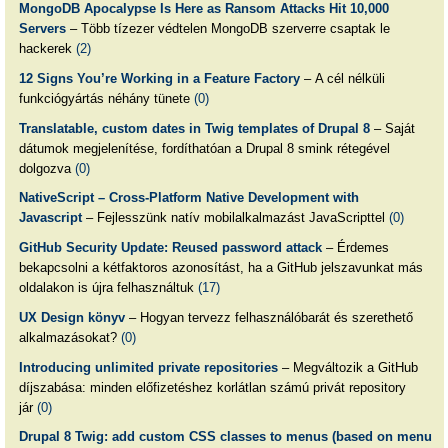
MongoDB Apocalypse Is Here as Ransom Attacks Hit 10,000
Servers
– Több tízezer védtelen MongoDB szerverre csaptak le
hackerek
(2)
12 Signs You’re Working in a Feature Factory
– A cél nélküli
funkciógyártás néhány tünete
(0)
Translatable, custom dates in Twig templates of Drupal 8
– Saját
dátumok megjelenítése, fordíthatóan a Drupal 8 smink rétegével
dolgozva
(0)
NativeScript – Cross-Platform Native Development with
Javascript
– Fejlesszünk natív mobilalkalmazást JavaScripttel
(0)
GitHub Security Update: Reused password attack
– Érdemes
bekapcsolni a kétfaktoros azonosítást, ha a GitHub jelszavunkat más
oldalakon is újra felhasználtuk
(17)
UX Design könyv
– Hogyan tervezz felhasználóbarát és szerethető
alkalmazásokat?
(0)
Introducing unlimited private repositories
– Megváltozik a GitHub
díjszabása: minden előfizetéshez korlátlan számú privát repository
jár
(0)
Drupal 8 Twig: add custom CSS classes to menus (based on menu