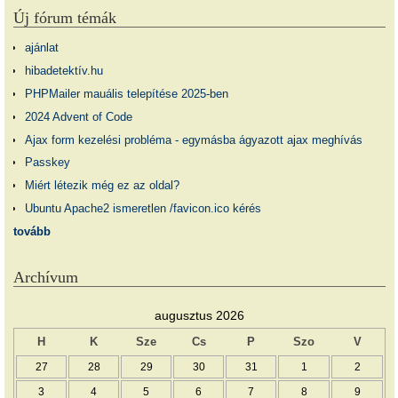
Új fórum témák
ajánlat
hibadetektív.hu
PHPMailer mauális telepítése 2025-ben
2024 Advent of Code
Ajax form kezelési probléma - egymásba ágyazott ajax meghívás
Passkey
Miért létezik még ez az oldal?
Ubuntu Apache2 ismeretlen /favicon.ico kérés
tovább
Archívum
augusztus 2026
H
K
Sze
Cs
P
Szo
V
27
28
29
30
31
1
2
3
4
5
6
7
8
9