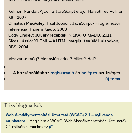
Kolman Nándor: Ajax - a JavaScript ereje, Horváth és Fellner
Kft., 2007
Christian MacAuley, Paul Jobson: JavaScript - Programozói
referencia, Panem Kiadó, 2003
Cody Lindley: JQuery receptek, KISKAPU KIADÓ, 2011
Sikos László: XHTML – A HTML megújulása XML alapokon,
BBS, 2004
Megvan-e még? Mennyiért adod? Mikor? Hol?
A hozzászóláshoz
regisztráció
és
belépés
szükséges
új téma
Friss blogmarkok
Web Akadálymentesítési Útmutató (WCAG) 2.1 – nyilvános
munkaterv
– Megjelent a WCAG (Web Akadálymentesítési Útmutató)
2.1 nyilvános munkaterv
(0)