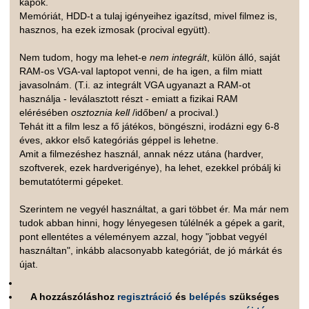
kapok.
Memóriát, HDD-t a tulaj igényeihez igazítsd, mivel filmez is,
hasznos, ha ezek izmosak (procival együtt).
Nem tudom, hogy ma lehet-e
nem integrált
, külön álló, saját
RAM-os VGA-val laptopot venni, de ha igen, a film miatt
javasolnám. (T.i. az integrált VGA ugyanazt a RAM-ot
használja - leválasztott részt - emiatt a fizikai RAM
elérésében
osztoznia kell
/időben/ a procival.)
Tehát itt a film lesz a fő játékos, böngészni, irodázni egy 6-8
éves, akkor első kategóriás géppel is lehetne.
Amit a filmezéshez használ, annak nézz utána (hardver,
szoftverek, ezek hardverigénye), ha lehet, ezekkel próbálj ki
bemutatótermi gépeket.
Szerintem ne vegyél használtat, a gari többet ér. Ma már nem
tudok abban hinni, hogy lényegesen túlélnék a gépek a garit,
pont ellentétes a véleményem azzal, hogy "jobbat vegyél
használtan", inkább alacsonyabb kategóriát, de jó márkát és
újat.
A hozzászóláshoz
regisztráció
és
belépés
szükséges