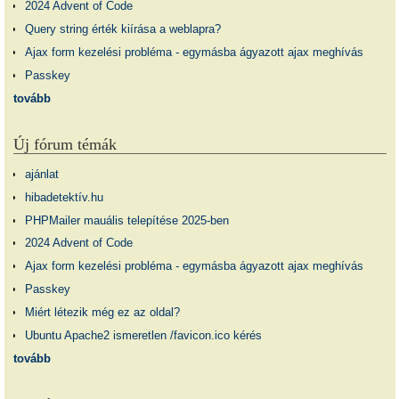
2024 Advent of Code
Query string érték kiírása a weblapra?
Ajax form kezelési probléma - egymásba ágyazott ajax meghívás
Passkey
tovább
Új fórum témák
ajánlat
hibadetektív.hu
PHPMailer mauális telepítése 2025-ben
2024 Advent of Code
Ajax form kezelési probléma - egymásba ágyazott ajax meghívás
Passkey
Miért létezik még ez az oldal?
Ubuntu Apache2 ismeretlen /favicon.ico kérés
tovább