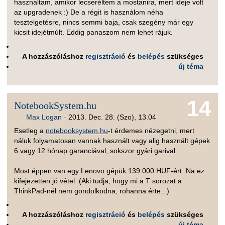
használtam, amikor lecseréltem a mostanira, mert ideje volt
az upgradenek :) De a régit is használom néha
tesztelgetésre, nincs semmi baja, csak szegény már egy
kicsit idejétmúlt. Eddig panaszom nem lehet rájuk.
A hozzászóláshoz
regisztráció
és
belépés
szükséges
új téma
14
NotebookSystem.hu
Max Logan
·
2013. Dec. 28. (Szo), 13.04
Esetleg a
notebooksystem.hu
-t érdemes nézegetni, mert
náluk folyamatosan vannak használt vagy alig használt gépek
6 vagy 12 hónap garanciával, sokszor gyári garival.
Most éppen van egy Lenovo gépük 139.000 HUF-ért. Na ez
kifejezetten jó vétel. (Aki tudja, hogy mi a T sorozat a
ThinkPad-nél nem gondolkodna, rohanna érte...)
A hozzászóláshoz
regisztráció
és
belépés
szükséges
új téma