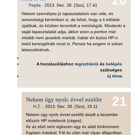
20
Pepita
·
2013. Dec. 28. (Szo), 17.41
Nekem személyes jó tapasztalatom van vele, és
ismeretségi körömben is, de lehet, hogy a ti infóitok
újabbak, és közben leromlott a minőségük. Mindenki a
saját tapasztalatát adja, akkor ezen a ponton már
inkább nem javaslok márkát, habár én biztos HP-n
belül keresgélnék most is. Persze ha engem is sokan
lebeszélnének...
A hozzászóláshoz
regisztráció
és
belépés
szükséges
új téma
21
Nekem úgy nyolc évvel ezelőtt
H.Z.
·
2013. Dec. 28. (Szo), 19.11
Nekem úgy nyolc évvel ezelőtt akadt a kezembe
először HP notebook (céges).
Az az első nem egészen egy év alatt tönkrement.
Kaptam másikat. Fél év után már olyan állapotban