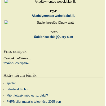
kgyt:
Akadálymentes weboldalak II.
Poetro:
Sablonkezelés jQuery alatt
Friss csiripek
Csiripek betöltése…
további csiripek»
Aktív fórum témák
ajánlat
hibadetektív.hu
Miért létezik még ez az oldal?
PHPMailer mauális telepítése 2025-ben