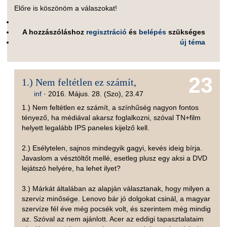
Előre is köszönöm a válaszokat!
A hozzászóláshoz
regisztráció
és
belépés
szükséges
új téma
23
1.) Nem feltétlen ez számít,
inf
·
2016. Május. 28. (Szo), 23.47
1.) Nem feltétlen ez számít, a színhűség nagyon fontos
tényező, ha médiával akarsz foglalkozni, szóval TN+film
helyett legalább IPS paneles kijelző kell.
2.) Esélytelen, sajnos mindegyik gagyi, kevés ideig bírja.
Javaslom a vésztöltőt mellé, esetleg plusz egy aksi a DVD
lejátszó helyére, ha lehet ilyet?
3.) Márkát általában az alapján választanak, hogy milyen a
szervíz minősége. Lenovo bár jó dolgokat csinál, a magyar
szervíze fél éve még pocsék volt, és szerintem még mindig
az. Szóval az nem ajánlott. Acer az eddigi tapasztalataim