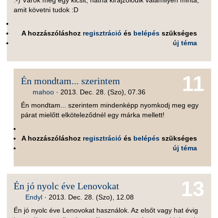
:-) Várok még egy kicsit, hátha kirajzolódik valamilyen minta,
amit követni tudok :D
A hozzászóláshoz
regisztráció
és
belépés
szükséges
új téma
11
Én mondtam... szerintem
mahoo
·
2013. Dec. 28. (Szo), 07.36
Én mondtam... szerintem mindenképp nyomkodj meg egy
párat mielőtt elköteleződnél egy márka mellett!
A hozzászóláshoz
regisztráció
és
belépés
szükséges
új téma
13
Én jó nyolc éve Lenovokat
Endyl
·
2013. Dec. 28. (Szo), 12.08
Én jó nyolc éve Lenovokat használok. Az elsőt vagy hat évig