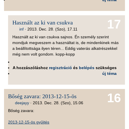
17
Használt az ki van csukva
inf
·
2013. Dec. 28. (Szo), 17.11
Használt az ki van csukva sajnos. Én személy szerint
mondjuk megveszem a használtat is, de mindenkinek más
a beállítottsága ilyen téren... Eddig vaterás alkatrészekkel
még nem volt gondom. kopp-kopp
A hozzászóláshoz
regisztráció
és
belépés
szükséges
új téma
16
Bőség zavara: 2013-12-15-ös
deejayy
·
2013. Dec. 28. (Szo), 15.06
Bőség zavara:
2013-12-15-ös gyűjtés