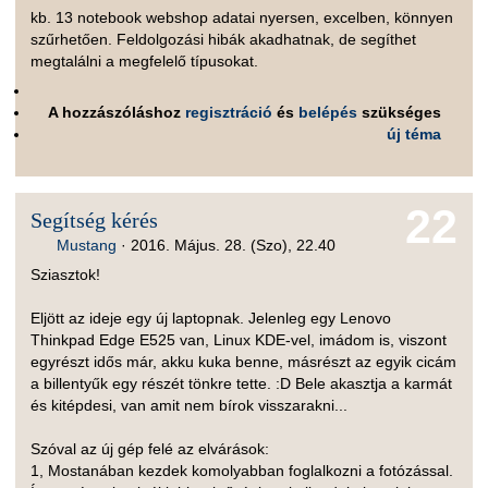
kb. 13 notebook webshop adatai nyersen, excelben, könnyen
szűrhetően. Feldolgozási hibák akadhatnak, de segíthet
megtalálni a megfelelő típusokat.
A hozzászóláshoz
regisztráció
és
belépés
szükséges
új téma
22
Segítség kérés
Mustang
·
2016. Május. 28. (Szo), 22.40
Sziasztok!
Eljött az ideje egy új laptopnak. Jelenleg egy Lenovo
Thinkpad Edge E525 van, Linux KDE-vel, imádom is, viszont
egyrészt idős már, akku kuka benne, másrészt az egyik cicám
a billentyűk egy részét tönkre tette. :D Bele akasztja a karmát
és kitépdesi, van amit nem bírok visszarakni...
Szóval az új gép felé az elvárások:
1, Mostanában kezdek komolyabban foglalkozni a fotózással.