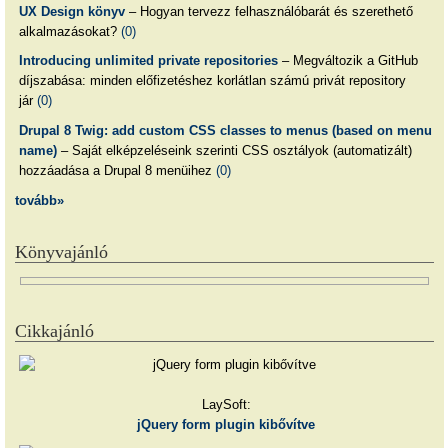
UX Design könyv
– Hogyan tervezz felhasználóbarát és szerethető
alkalmazásokat?
(0)
Introducing unlimited private repositories
– Megváltozik a GitHub
díjszabása: minden előfizetéshez korlátlan számú privát repository
jár
(0)
Drupal 8 Twig: add custom CSS classes to menus (based on menu
name)
– Saját elképzeléseink szerinti CSS osztályok (automatizált)
hozzáadása a Drupal 8 menüihez
(0)
tovább»
Könyvajánló
Cikkajánló
LaySoft:
jQuery form plugin kibővítve