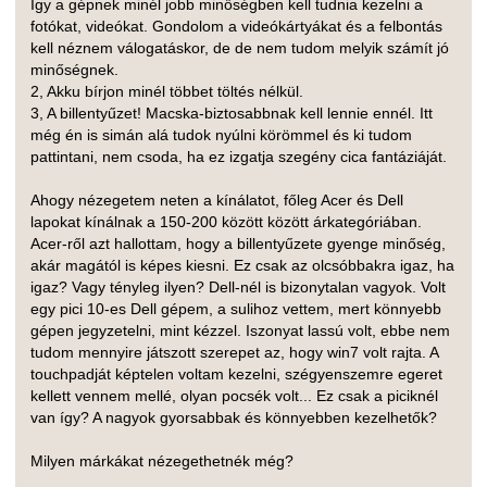
Így a gépnek minél jobb minőségben kell tudnia kezelni a
fotókat, videókat. Gondolom a videókártyákat és a felbontás
kell néznem válogatáskor, de de nem tudom melyik számít jó
minőségnek.
2, Akku bírjon minél többet töltés nélkül.
3, A billentyűzet! Macska-biztosabbnak kell lennie ennél. Itt
még én is simán alá tudok nyúlni körömmel és ki tudom
pattintani, nem csoda, ha ez izgatja szegény cica fantáziáját.
Ahogy nézegetem neten a kínálatot, főleg Acer és Dell
lapokat kínálnak a 150-200 között között árkategóriában.
Acer-ről azt hallottam, hogy a billentyűzete gyenge minőség,
akár magától is képes kiesni. Ez csak az olcsóbbakra igaz, ha
igaz? Vagy tényleg ilyen? Dell-nél is bizonytalan vagyok. Volt
egy pici 10-es Dell gépem, a sulihoz vettem, mert könnyebb
gépen jegyzetelni, mint kézzel. Iszonyat lassú volt, ebbe nem
tudom mennyire játszott szerepet az, hogy win7 volt rajta. A
touchpadját képtelen voltam kezelni, szégyenszemre egeret
kellett vennem mellé, olyan pocsék volt... Ez csak a piciknél
van így? A nagyok gyorsabbak és könnyebben kezelhetők?
Milyen márkákat nézegethetnék még?