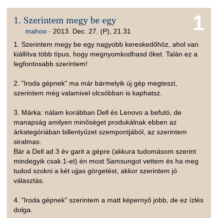
1
1. Szerintem megy be egy
mahoo
·
2013. Dec. 27. (P), 21.31
1. Szerintem megy be egy nagyobb kereskedőhöz, ahol van
kiállítva több típus, hogy megnyomkodhasd őket. Talán ez a
legfontosabb szerintem!
2. "Iroda gépnek" ma már bármelyik új gép megteszi,
szerintem még valamivel olcsóbban is kaphatsz.
3. Márka: nálam korábban Dell és Lenovo a befutó, de
manapság amilyen minőséget produkálnak ebben az
árkategóriában billentyűzet szempontjából, az szerintem
siralmas.
Bár a Dell ad 3 év garit a gépre (akkura tudomásom szerint
mindegyik csak 1-et) én most Samsungot vettem és ha meg
tudod szokni a két ujjas görgetést, akkor szerintem jó
választás.
4. "Iroda gépnek" szerintem a matt képernyő jobb, de ez ízlés
dolga.