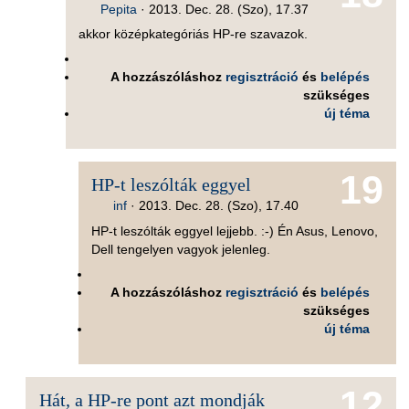
Pepita
·
2013. Dec. 28. (Szo), 17.37
akkor középkategóriás HP-re szavazok.
A hozzászóláshoz
regisztráció
és
belépés
szükséges
új téma
19
HP-t leszólták eggyel
inf
·
2013. Dec. 28. (Szo), 17.40
HP-t leszólták eggyel lejjebb. :-) Én Asus, Lenovo,
Dell tengelyen vagyok jelenleg.
A hozzászóláshoz
regisztráció
és
belépés
szükséges
új téma
12
Hát, a HP-re pont azt mondják