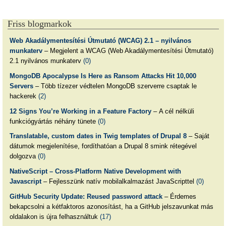
Friss blogmarkok
Web Akadálymentesítési Útmutató (WCAG) 2.1 – nyilvános
munkaterv
– Megjelent a WCAG (Web Akadálymentesítési Útmutató)
2.1 nyilvános munkaterv
(0)
MongoDB Apocalypse Is Here as Ransom Attacks Hit 10,000
Servers
– Több tízezer védtelen MongoDB szerverre csaptak le
hackerek
(2)
12 Signs You’re Working in a Feature Factory
– A cél nélküli
funkciógyártás néhány tünete
(0)
Translatable, custom dates in Twig templates of Drupal 8
– Saját
dátumok megjelenítése, fordíthatóan a Drupal 8 smink rétegével
dolgozva
(0)
NativeScript – Cross-Platform Native Development with
Javascript
– Fejlesszünk natív mobilalkalmazást JavaScripttel
(0)
GitHub Security Update: Reused password attack
– Érdemes
bekapcsolni a kétfaktoros azonosítást, ha a GitHub jelszavunkat más
oldalakon is újra felhasználtuk
(17)