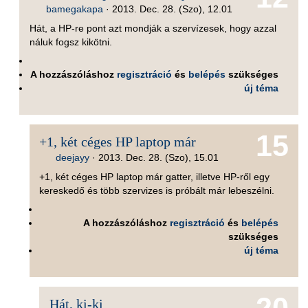
bamegakapa
·
2013. Dec. 28. (Szo), 12.01
Hát, a HP-re pont azt mondják a szervízesek, hogy azzal
náluk fogsz kikötni.
A hozzászóláshoz
regisztráció
és
belépés
szükséges
új téma
15
+1, két céges HP laptop már
deejayy
·
2013. Dec. 28. (Szo), 15.01
+1, két céges HP laptop már gatter, illetve HP-ről egy
kereskedő és több szervizes is próbált már lebeszélni.
A hozzászóláshoz
regisztráció
és
belépés
szükséges
új téma
Hát, ki-ki