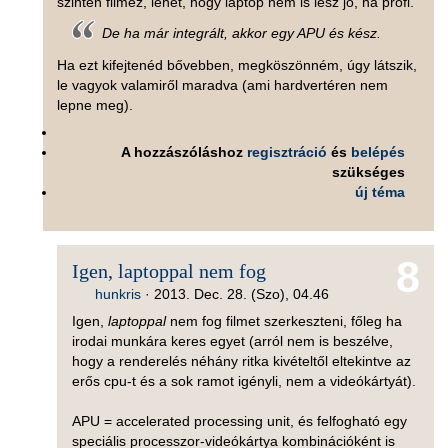
szinten filmez, lehet, hogy laptop nem is lesz jó, ha profi.
De ha már integrált, akkor egy APU és kész.
Ha ezt kifejtenéd bővebben, megköszönném, úgy látszik,
le vagyok valamiről maradva (ami hardvertéren nem
lepne meg).
A hozzászóláshoz
regisztráció
és
belépés
szükséges
új téma
8
Igen, laptoppal nem fog
hunkris
·
2013. Dec. 28. (Szo), 04.46
Igen,
laptoppal
nem fog filmet szerkeszteni, főleg ha
irodai munkára keres egyet (arról nem is beszélve,
hogy a renderelés néhány ritka kivételtől eltekintve az
erős cpu-t és a sok ramot igényli, nem a videókártyát).
APU = accelerated processing unit, és felfogható egy
speciális processzor-videókártya kombinációként is