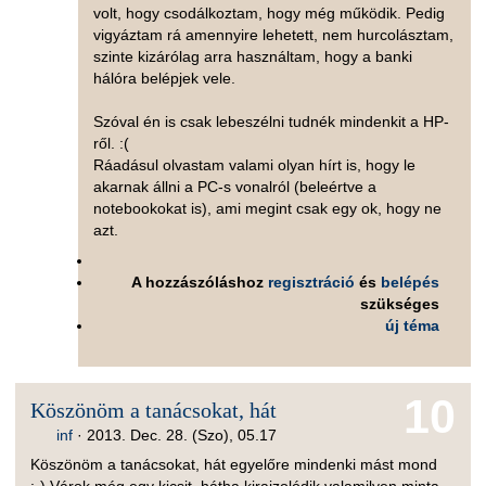
volt, hogy csodálkoztam, hogy még működik. Pedig
vigyáztam rá amennyire lehetett, nem hurcolásztam,
szinte kizárólag arra használtam, hogy a banki
hálóra belépjek vele.
Szóval én is csak lebeszélni tudnék mindenkit a HP-
ről. :(
Ráadásul olvastam valami olyan hírt is, hogy le
akarnak állni a PC-s vonalról (beleértve a
notebookokat is), ami megint csak egy ok, hogy ne
azt.
A hozzászóláshoz
regisztráció
és
belépés
szükséges
új téma
10
Köszönöm a tanácsokat, hát
inf
·
2013. Dec. 28. (Szo), 05.17
Köszönöm a tanácsokat, hát egyelőre mindenki mást mond