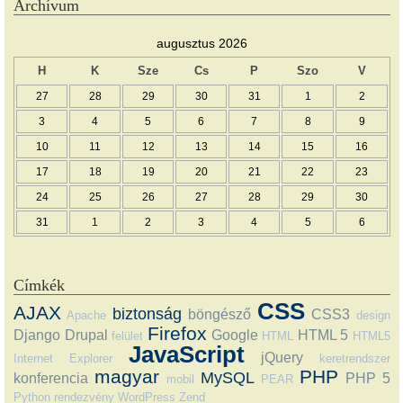
Archívum
augusztus 2026
H
K
Sze
Cs
P
Szo
V
27
28
29
30
31
1
2
3
4
5
6
7
8
9
10
11
12
13
14
15
16
17
18
19
20
21
22
23
24
25
26
27
28
29
30
31
1
2
3
4
5
6
Címkék
CSS
AJAX
biztonság
böngésző
CSS3
Apache
design
Firefox
Django
Drupal
Google
HTML 5
felület
HTML
HTML5
JavaScript
jQuery
Internet Explorer
keretrendszer
magyar
PHP
MySQL
konferencia
PHP 5
mobil
PEAR
Python
rendezvény
WordPress
Zend