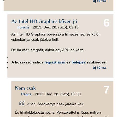
új téma
6
Az Intel HD Graphics bőven jó
hunkris
·
2013. Dec. 28. (Szo), 02.19
Az Intel HD Graphics bőven jó a filmezéshez, és külön
videókártya csak játékra kell.
De ha már integrált, akkor egy APU és kész.
A hozzászóláshoz
regisztráció
és
belépés
szükséges
új téma
7
Nem csak
Pepita
·
2013. Dec. 28. (Szo), 02.50
külön videókártya csak játékra kell
És filmfeldolgozáshoz is. Persze attól is függ, milyen