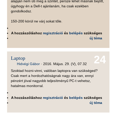
alapján nem üti meg a szintet, persze lehet másnak bejött,
úgyhogy én a Dell-t ajánlanám, ha csak ezekben
gondolkodsz.
150-200 körül ne várj sokat tőle.
A hozzászóláshoz
regisztráció
és
belépés
szükséges
új téma
24
Laptop
Hidvégi Gábor
·
2016. Május. 29. (V), 07.32
Szoktad hozni-vinni, valóban laptopra van szükséged?
Csak mert a hordozhatóságnak nagy ára van, ennyi
pénzért jóval nagyobb teljesítményű PC-t vehetsz,
hatalmas monitorral.
A hozzászóláshoz
regisztráció
és
belépés
szükséges
új téma