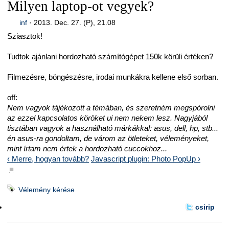
Milyen laptop-ot vegyek?
inf
·
2013. Dec. 27. (P), 21.08
Sziasztok!
Tudtok ajánlani hordozható számítógépet 150k körüli értéken?
Filmezésre, böngészésre, irodai munkákra kellene első sorban.
off:
Nem vagyok tájékozott a témában, és szeretném megspórolni
az ezzel kapcsolatos köröket ui nem nekem lesz. Nagyjából
tisztában vagyok a használható márkákkal: asus, dell, hp, stb...
én asus-ra gondoltam, de várom az ötleteket, véleményeket,
mint írtam nem értek a hordozható cuccokhoz...
‹ Merre, hogyan tovább?
Javascript plugin: Photo PopUp ›
■
Vélemény kérése
csirip