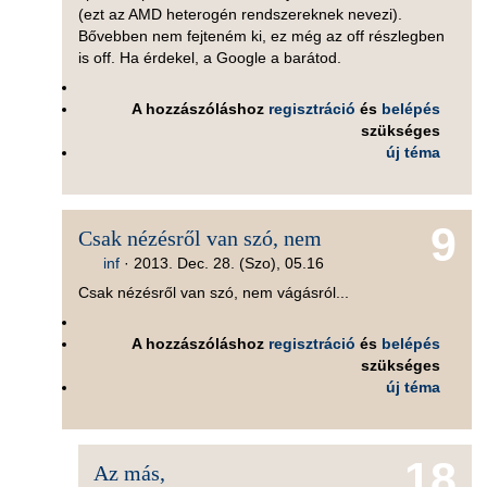
(ezt az AMD heterogén rendszereknek nevezi).
Bővebben nem fejteném ki, ez még az off részlegben
is off. Ha érdekel, a Google a barátod.
A hozzászóláshoz
regisztráció
és
belépés
szükséges
új téma
9
Csak nézésről van szó, nem
inf
·
2013. Dec. 28. (Szo), 05.16
Csak nézésről van szó, nem vágásról...
A hozzászóláshoz
regisztráció
és
belépés
szükséges
új téma
18
Az más,