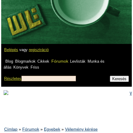
Belépés
vagy
regisztráció
Fórumok
Blog
Blogmarkok
Cikkek
Levlisták
Munka és
állás
Könyvek
Friss
Részletes
Címlap
»
Fórumok
»
Egyebek
»
Vélemény kérése