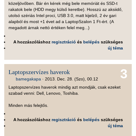
közeljövőben. Bár én kérek még bele memóriát és SSD-t
rakatok bele (HDD megy külső keretbe). Hosszú az aksiidő,
utolsó szériás Intel proci, USB 3.0, matt kijelző, 2 év gari
alapból és most +1 évet ad a LaptopSzalon 1 Ft-ért. (A
megadott árnak nettó értéken felel meg...)
A hozzászóláshoz
regisztráció
és
belépés
szükséges
új téma
3
Laptopszervízes haverok
bamegakapa
·
2013. Dec. 28. (Szo), 00.12
Laptopszervízes haverok mindig azt mondják, csak ezeket
szabad venni: Dell, Lenovo, Toshiba.
Minden más felejtős.
A hozzászóláshoz
regisztráció
és
belépés
szükséges
új téma