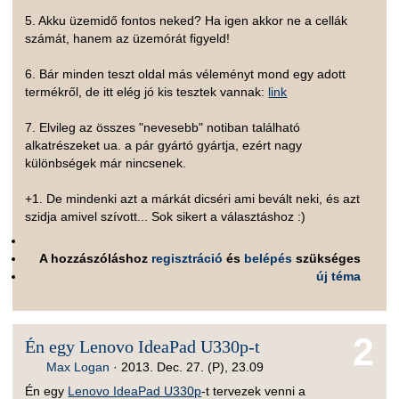
5. Akku üzemidő fontos neked? Ha igen akkor ne a cellák
számát, hanem az üzemórát figyeld!
6. Bár minden teszt oldal más véleményt mond egy adott
termékről, de itt elég jó kis tesztek vannak:
link
7. Elvileg az összes "nevesebb" notiban található
alkatrészeket ua. a pár gyártó gyártja, ezért nagy
különbségek már nincsenek.
+1. De mindenki azt a márkát dicséri ami bevált neki, és azt
szidja amivel szívott... Sok sikert a választáshoz :)
A hozzászóláshoz
regisztráció
és
belépés
szükséges
új téma
2
Én egy Lenovo IdeaPad U330p-t
Max Logan
·
2013. Dec. 27. (P), 23.09
Én egy
Lenovo IdeaPad U330p
-t tervezek venni a