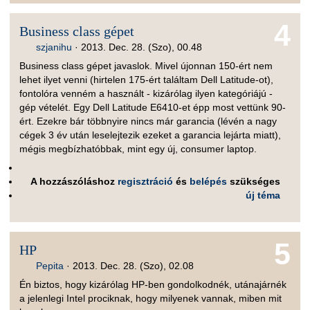
4
Business class gépet
szjanihu
·
2013. Dec. 28. (Szo), 00.48
Business class gépet javaslok. Mivel újonnan 150-ért nem
lehet ilyet venni (hirtelen 175-ért találtam Dell Latitude-ot),
fontolóra venném a használt - kizárólag ilyen kategóriájú -
gép vételét. Egy Dell Latitude E6410-et épp most vettünk 90-
ért. Ezekre bár többnyire nincs már garancia (lévén a nagy
cégek 3 év után leselejtezik ezeket a garancia lejárta miatt),
mégis megbízhatóbbak, mint egy új, consumer laptop.
A hozzászóláshoz
regisztráció
és
belépés
szükséges
új téma
5
HP
Pepita
·
2013. Dec. 28. (Szo), 02.08
Én biztos, hogy kizárólag HP-ben gondolkodnék, utánajárnék
a jelenlegi Intel prociknak, hogy milyenek vannak, miben mit