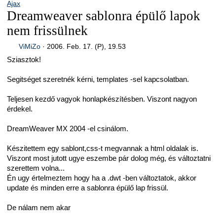
Ajax
Dreamweaver sablonra épülő lapok
nem frissülnek
ViMiZo
·
2006. Feb. 17. (P), 19.53
Sziasztok!
Segitséget szeretnék kérni, templates -sel kapcsolatban.
Teljesen kezdő vagyok honlapkészítésben. Viszont nagyon
érdekel.
DreamWeaver MX 2004 -el csinálom.
Készitettem egy sablont,css-t megvannak a html oldalak is.
Viszont most jutott ugye eszembe pár dolog még, és változtatni
szerettem volna...
Én ugy értelmeztem hogy ha a .dwt -ben változtatok, akkor
update és minden erre a sablonra épülő lap frissül.
De nálam nem akar