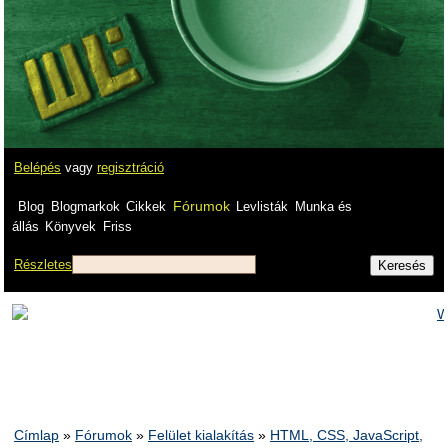
Belépés
vagy
regisztráció
Fórumok
Blog
Blogmarkok
Cikkek
Levlisták
Munka és
állás
Könyvek
Friss
Részletes
Címlap
»
Fórumok
»
Felület kialakítás
»
HTML, CSS, JavaScript,