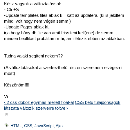
Kész vagyok a változtatással:
- Ctrl+S
-Update templates files ablak ki , katt az updatera. (ki is jelöltem
mind, volt hogy nem végén semmi)
-Update Pages ablak ki...
irja hogy hány db file van amit frissiteni kell(ene) de semmi ,
minden beállitást probáltam már, ami létezik ebben az ablakban.
Tudna valaki segíteni nekem??
(A változtatásokat a szerkezthető részen szeretném elvégezni
most)
Köszönöm!!!!
Vi
‹ 2 css doboz egymás mellett float-al
CSS betű tulajdonságok
látszata változik szerverre töltve ›
■
HTML, CSS, JavaScript, Ajax