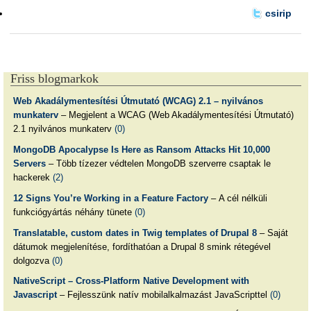
csirip
Friss blogmarkok
Web Akadálymentesítési Útmutató (WCAG) 2.1 – nyilvános
munkaterv
– Megjelent a WCAG (Web Akadálymentesítési Útmutató)
2.1 nyilvános munkaterv
(0)
MongoDB Apocalypse Is Here as Ransom Attacks Hit 10,000
Servers
– Több tízezer védtelen MongoDB szerverre csaptak le
hackerek
(2)
12 Signs You’re Working in a Feature Factory
– A cél nélküli
funkciógyártás néhány tünete
(0)
Translatable, custom dates in Twig templates of Drupal 8
– Saját
dátumok megjelenítése, fordíthatóan a Drupal 8 smink rétegével
dolgozva
(0)
NativeScript – Cross-Platform Native Development with
Javascript
– Fejlesszünk natív mobilalkalmazást JavaScripttel
(0)