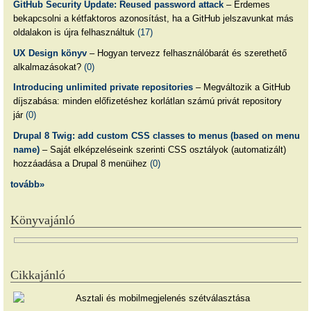
GitHub Security Update: Reused password attack
– Érdemes
bekapcsolni a kétfaktoros azonosítást, ha a GitHub jelszavunkat más
oldalakon is újra felhasználtuk
(17)
UX Design könyv
– Hogyan tervezz felhasználóbarát és szerethető
alkalmazásokat?
(0)
Introducing unlimited private repositories
– Megváltozik a GitHub
díjszabása: minden előfizetéshez korlátlan számú privát repository
jár
(0)
Drupal 8 Twig: add custom CSS classes to menus (based on menu
name)
– Saját elképzeléseink szerinti CSS osztályok (automatizált)
hozzáadása a Drupal 8 menüihez
(0)
tovább»
Könyvajánló
Cikkajánló