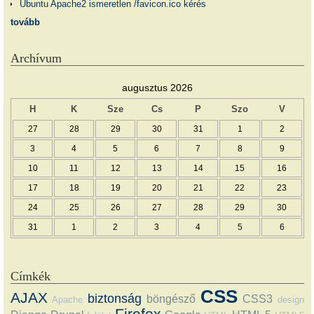
Ubuntu Apache2 ismeretlen /favicon.ico kérés
tovább
Archívum
augusztus 2026
H
K
Sze
Cs
P
Szo
V
27
28
29
30
31
1
2
3
4
5
6
7
8
9
10
11
12
13
14
15
16
17
18
19
20
21
22
23
24
25
26
27
28
29
30
31
1
2
3
4
5
6
Címkék
CSS
AJAX
biztonság
böngésző
CSS3
Apache
design
Firefox