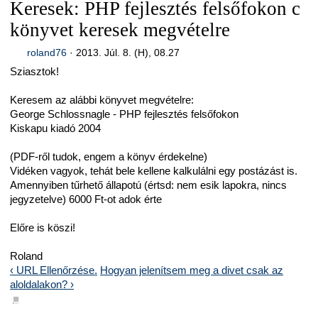
Keresek: PHP fejlesztés felsőfokon c
könyvet keresek megvételre
roland76
·
2013. Júl. 8. (H), 08.27
Sziasztok!
Keresem az alábbi könyvet megvételre:
George Schlossnagle - PHP fejlesztés felsőfokon
Kiskapu kiadó 2004
(PDF-ről tudok, engem a könyv érdekelne)
Vidéken vagyok, tehát bele kellene kalkulálni egy postázást is.
Amennyiben tűrhető állapotú (értsd: nem esik lapokra, nincs
jegyzetelve) 6000 Ft-ot adok érte
Előre is köszi!
Roland
‹ URL Ellenőrzése.
Hogyan jelenítsem meg a divet csak az
aloldalakon? ›
■