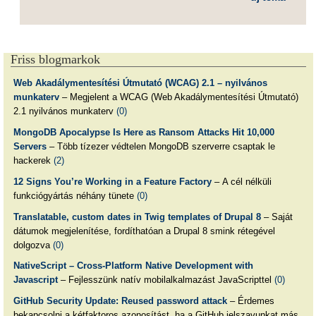
Friss blogmarkok
Web Akadálymentesítési Útmutató (WCAG) 2.1 – nyilvános
munkaterv
– Megjelent a WCAG (Web Akadálymentesítési Útmutató)
2.1 nyilvános munkaterv
(0)
MongoDB Apocalypse Is Here as Ransom Attacks Hit 10,000
Servers
– Több tízezer védtelen MongoDB szerverre csaptak le
hackerek
(2)
12 Signs You’re Working in a Feature Factory
– A cél nélküli
funkciógyártás néhány tünete
(0)
Translatable, custom dates in Twig templates of Drupal 8
– Saját
dátumok megjelenítése, fordíthatóan a Drupal 8 smink rétegével
dolgozva
(0)
NativeScript – Cross-Platform Native Development with
Javascript
– Fejlesszünk natív mobilalkalmazást JavaScripttel
(0)
GitHub Security Update: Reused password attack
– Érdemes
bekapcsolni a kétfaktoros azonosítást, ha a GitHub jelszavunkat más