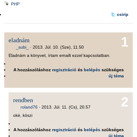
PHP
csirip
1
eladnám
_subi_
·
2013. Júl. 10. (Sze), 11.50
Eladnám a könyvet, írtam emailt ezzel kapcsolatban.
A hozzászóláshoz
regisztráció
és
belépés
szükséges
új téma
2
rendben
roland76
·
2013. Júl. 11. (Cs), 20.57
oké, köszi
A hozzászóláshoz
regisztráció
és
belépés
szükséges
új téma