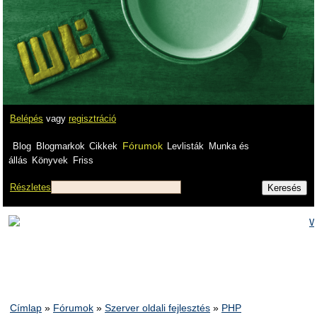
Belépés
vagy
regisztráció
Fórumok
Blog
Blogmarkok
Cikkek
Levlisták
Munka és
állás
Könyvek
Friss
Részletes
Címlap
»
Fórumok
»
Szerver oldali fejlesztés
»
PHP