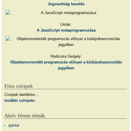
Jogosultság kezelés
Ustak:
A JavaScript metaprogramozása
Hodicska Gergely:
Objektumorientált programozás előnyei a kódújrahasznosítás
jegyében
Friss csiripek
Csiripek betöltése…
további csiripek»
Aktív fórum témák
ajánlat