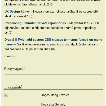
oldalakon is újra felhasználtuk
(17)
UX Design könyv
– Hogyan tervezz felhasználóbarát és szerethető
alkalmazásokat?
(0)
Introducing unlimited private repositories
– Megváltozik a GitHub
díjszabása: minden előfizetéshez korlátlan számú privát repository
jár
(0)
Drupal 8 Twig: add custom CSS classes to menus (based on menu
name)
– Saját elképzeléseink szerinti CSS osztályok (automatizált)
hozzáadása a Drupal 8 menüihez
(0)
tovább»
Könyvajánló
Cikkajánló
Hodicska Gergely: