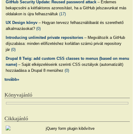
GitHub Security Update: Reused password attack
– Érdemes
bekapcsolni a kétfaktoros azonosítást, ha a GitHub jelszavunkat más
oldalakon is újra felhasználtuk
(17)
UX Design könyv
– Hogyan tervezz felhasználóbarát és szerethető
alkalmazásokat?
(0)
Introducing unlimited private repositories
– Megváltozik a GitHub
díjszabása: minden előfizetéshez korlátlan számú privát repository
jár
(0)
Drupal 8 Twig: add custom CSS classes to menus (based on menu
name)
– Saját elképzeléseink szerinti CSS osztályok (automatizált)
hozzáadása a Drupal 8 menüihez
(0)
tovább»
Könyvajánló
Cikkajánló