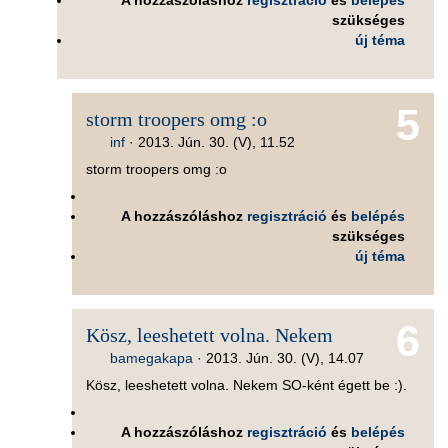
A hozzászóláshoz
regisztráció
és
belépés
szükséges
új téma
5
storm troopers omg :o
inf
·
2013. Jún. 30. (V), 11.52
storm troopers omg :o
A hozzászóláshoz
regisztráció
és
belépés
szükséges
új téma
6
Kösz, leeshetett volna. Nekem
bamegakapa
·
2013. Jún. 30. (V), 14.07
Kösz, leeshetett volna. Nekem SO-ként égett be :).
A hozzászóláshoz
regisztráció
és
belépés