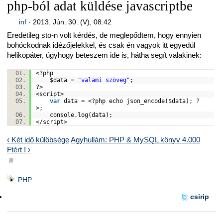
php-ból adat küldése javascriptbe
inf
·
2013. Jún. 30. (V), 08.42
Eredetileg sto-n volt kérdés, de meglepődtem, hogy ennyien
bohóckodnak idézőjelekkel, és csak én vagyok itt egyedül
helikopáter, úgyhogy beteszem ide is, hátha segít valakinek:
<?php
$data
=
"valami szöveg"
;
?>
<script>
var
data = <?php
echo
json_encode(
$data
); ?
>;
console.log(data);
</script>
‹ Két idő külöbsége
Agyhullám: PHP & MySQL könyv 4.000
Ftért ! ›
■
PHP
csirip