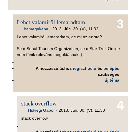
3
Lehet valamiről lemaradtam,
bamegakapa
·
2013. Jún. 30. (V), 11.32
Lehet valamiről lemaradtam, de mi az az sto?
Se a Seoul Tourism Organization, se a Star Trek Online
nem tűnik releváns megoldásnak :).
A hozzászóláshoz
regisztráció
és
belépés
szükséges
új téma
4
stack overflow
Hidvégi Gábor
·
2013. Jún. 30. (V), 11.38
stack overflow