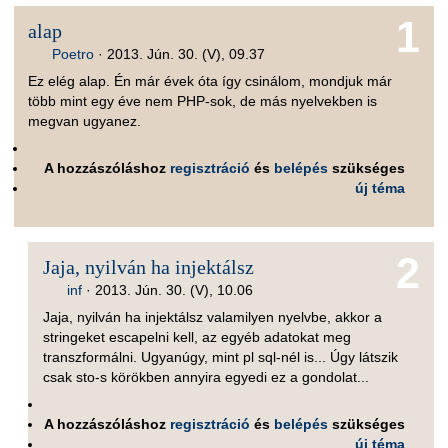
1
alap
Poetro
·
2013. Jún. 30. (V), 09.37
Ez elég alap. Én már évek óta így csinálom, mondjuk már
több mint egy éve nem PHP-sok, de más nyelvekben is
megvan ugyanez.
A hozzászóláshoz
regisztráció
és
belépés
szükséges
új téma
2
Jaja, nyilván ha injektálsz
inf
·
2013. Jún. 30. (V), 10.06
Jaja, nyilván ha injektálsz valamilyen nyelvbe, akkor a
stringeket escapelni kell, az egyéb adatokat meg
transzformálni. Ugyanúgy, mint pl sql-nél is... Úgy látszik
csak sto-s körökben annyira egyedi ez a gondolat...
A hozzászóláshoz
regisztráció
és
belépés
szükséges
új téma