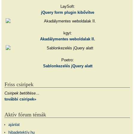
LaySoft:
jQuery form plugin kibővítve
kgyt:
Akadálymentes weboldalak II.
Poetro:
Sablonkezelés jQuery alatt
Friss csiripek
Csiripek betöltése…
további csiripek»
Aktív fórum témák
ajánlat
hibadetektív.hu