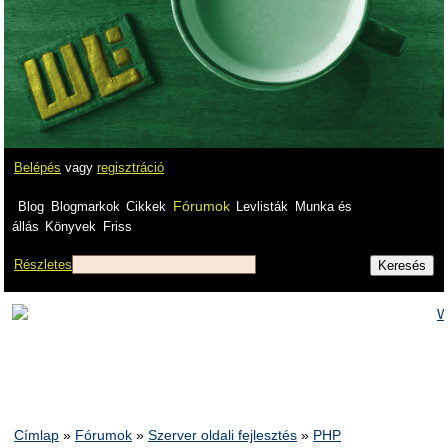
Belépés
vagy
regisztráció
Fórumok
Blog
Blogmarkok
Cikkek
Levlisták
Munka és
állás
Könyvek
Friss
Részletes
Címlap
»
Fórumok
»
Szerver oldali fejlesztés
»
PHP