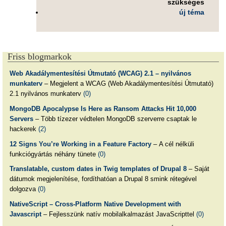
szükséges
új téma
Friss blogmarkok
Web Akadálymentesítési Útmutató (WCAG) 2.1 – nyilvános
munkaterv
– Megjelent a WCAG (Web Akadálymentesítési Útmutató)
2.1 nyilvános munkaterv
(0)
MongoDB Apocalypse Is Here as Ransom Attacks Hit 10,000
Servers
– Több tízezer védtelen MongoDB szerverre csaptak le
hackerek
(2)
12 Signs You’re Working in a Feature Factory
– A cél nélküli
funkciógyártás néhány tünete
(0)
Translatable, custom dates in Twig templates of Drupal 8
– Saját
dátumok megjelenítése, fordíthatóan a Drupal 8 smink rétegével
dolgozva
(0)
NativeScript – Cross-Platform Native Development with
Javascript
– Fejlesszünk natív mobilalkalmazást JavaScripttel
(0)