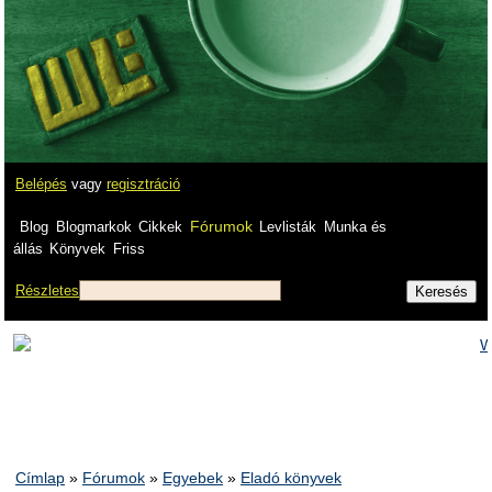
Belépés
vagy
regisztráció
Fórumok
Blog
Blogmarkok
Cikkek
Levlisták
Munka és
állás
Könyvek
Friss
Részletes
Címlap
»
Fórumok
»
Egyebek
»
Eladó könyvek