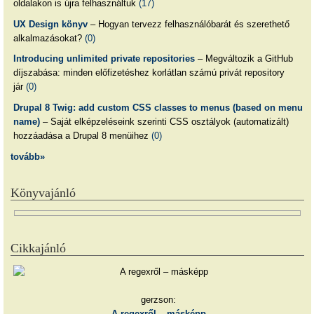
oldalakon is újra felhasználtuk
(17)
UX Design könyv
– Hogyan tervezz felhasználóbarát és szerethető
alkalmazásokat?
(0)
Introducing unlimited private repositories
– Megváltozik a GitHub
díjszabása: minden előfizetéshez korlátlan számú privát repository
jár
(0)
Drupal 8 Twig: add custom CSS classes to menus (based on menu
name)
– Saját elképzeléseink szerinti CSS osztályok (automatizált)
hozzáadása a Drupal 8 menüihez
(0)
tovább»
Könyvajánló
Cikkajánló
gerzson:
A regexről – másképp