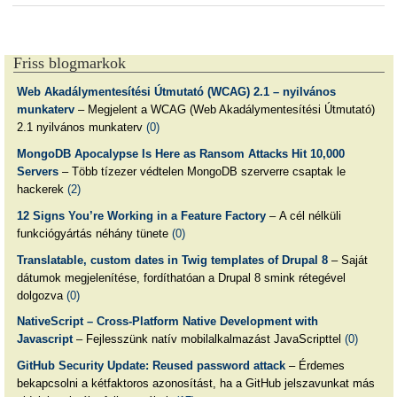
Friss blogmarkok
Web Akadálymentesítési Útmutató (WCAG) 2.1 – nyilvános
munkaterv
– Megjelent a WCAG (Web Akadálymentesítési Útmutató)
2.1 nyilvános munkaterv
(0)
MongoDB Apocalypse Is Here as Ransom Attacks Hit 10,000
Servers
– Több tízezer védtelen MongoDB szerverre csaptak le
hackerek
(2)
12 Signs You’re Working in a Feature Factory
– A cél nélküli
funkciógyártás néhány tünete
(0)
Translatable, custom dates in Twig templates of Drupal 8
– Saját
dátumok megjelenítése, fordíthatóan a Drupal 8 smink rétegével
dolgozva
(0)
NativeScript – Cross-Platform Native Development with
Javascript
– Fejlesszünk natív mobilalkalmazást JavaScripttel
(0)
GitHub Security Update: Reused password attack
– Érdemes
bekapcsolni a kétfaktoros azonosítást, ha a GitHub jelszavunkat más