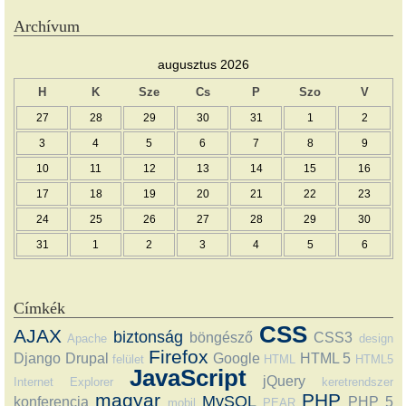
Archívum
augusztus 2026
H
K
Sze
Cs
P
Szo
V
27
28
29
30
31
1
2
3
4
5
6
7
8
9
10
11
12
13
14
15
16
17
18
19
20
21
22
23
24
25
26
27
28
29
30
31
1
2
3
4
5
6
Címkék
CSS
AJAX
biztonság
böngésző
CSS3
Apache
design
Firefox
Django
Drupal
Google
HTML 5
felület
HTML
HTML5
JavaScript
jQuery
Internet Explorer
keretrendszer
magyar
PHP
MySQL
konferencia
PHP 5
mobil
PEAR