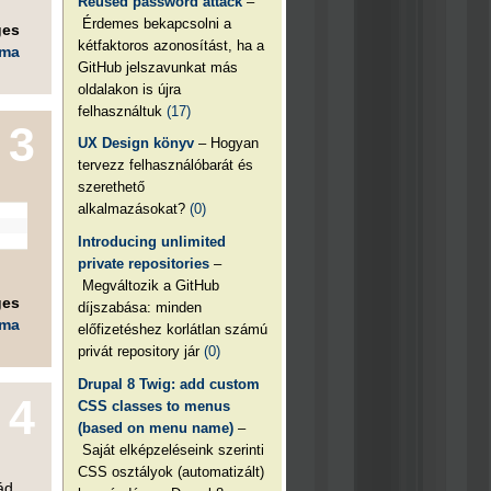
Reused password attack
–
Érdemes bekapcsolni a
ges
kétfaktoros azonosítást, ha a
éma
GitHub jelszavunkat más
oldalakon is újra
felhasználtuk
(17)
3
UX Design könyv
– Hogyan
tervezz felhasználóbarát és
szerethető
alkalmazásokat?
(0)
Introducing unlimited
private repositories
–
Megváltozik a GitHub
ges
díjszabása: minden
éma
előfizetéshez korlátlan számú
privát repository jár
(0)
Drupal 8 Twig: add custom
4
CSS classes to menus
(based on menu name)
–
Saját elképzeléseink szerinti
CSS osztályok (automatizált)
ád.