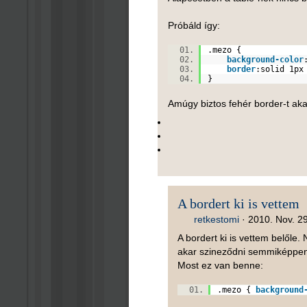
Próbáld így:
.mezo {
background-color
border
:
solid
1px
}
Amúgy biztos fehér border-t aka
A bordert ki is vettem
retkestomi
·
2010. Nov. 29
A bordert ki is vettem belőle.
akar szineződni semmiképpe
Most ez van benne:
.mezo {
background