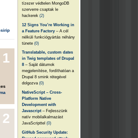
tízezer védtelen MongoDB
szerverre csaptak le
hackerek
(2)
12 Signs You’re Working in
csirip
a Feature Factory
– A cél
nélküli funkciógyártás néhány
tünete
(0)
Translatable, custom dates
1
in Twig templates of Drupal
8
– Saját dátumok
megjelenítése, fordíthatóan a
Drupal 8 smink rétegével
dolgozva
(0)
ges
éma
NativeScript – Cross-
Platform Native
Development with
Javascript
– Fejlesszünk
2
natív mobilalkalmazást
JavaScripttel
(0)
GitHub Security Update: