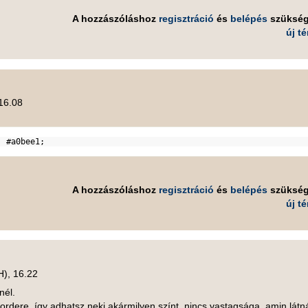
A hozzászóláshoz
regisztráció
és
belépés
szüksé
új t
 16.08
:
#a0bee1
;
A hozzászóláshoz
regisztráció
és
belépés
szüksé
új t
H), 16.22
nél.
ordere, így adhatsz neki akármilyen színt, nincs vastagsága, amin látn