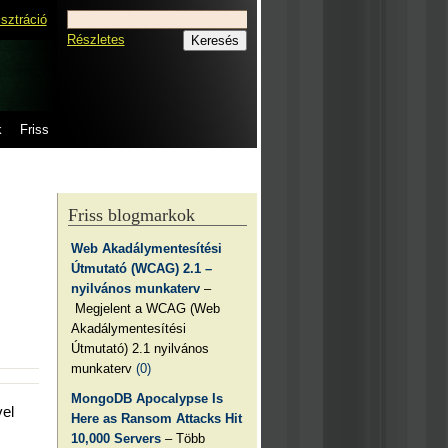
isztráció
Részletes
k
Friss
Friss blogmarkok
Web Akadálymentesítési
Útmutató (WCAG) 2.1 –
nyilvános munkaterv
–
Megjelent a WCAG (Web
Akadálymentesítési
Útmutató) 2.1 nyilvános
munkaterv
(0)
MongoDB Apocalypse Is
vel
Here as Ransom Attacks Hit
10,000 Servers
– Több