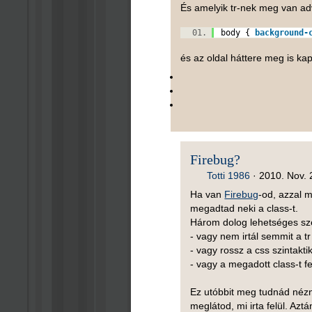
És amelyik tr-nek meg van ad
body {
background-
és az oldal háttere meg is kap
Firebug?
Totti 1986
·
2010. Nov. 
Ha van
Firebug
-od, azzal m
megadtad neki a class-t.
Három dolog lehetséges sz
- vagy nem irtál semmit a tr
- vagy rossz a css szintakti
- vagy a megadott class-t fe
Ez utóbbit meg tudnád nézni
meglátod, mi irta felül. Azt