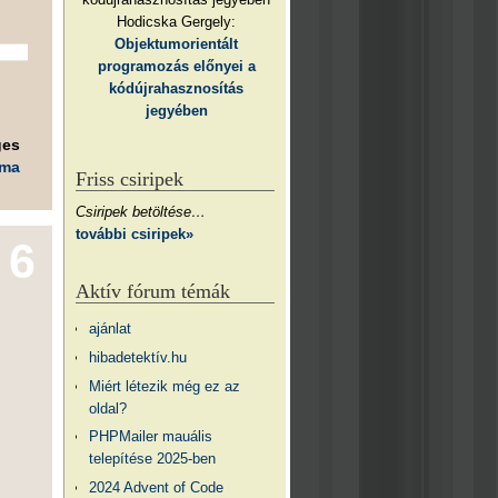
Hodicska Gergely:
Objektumorientált
programozás előnyei a
kódújrahasznosítás
jegyében
ges
éma
Friss csiripek
Csiripek betöltése…
további csiripek»
6
Aktív fórum témák
ajánlat
hibadetektív.hu
Miért létezik még ez az
oldal?
PHPMailer mauális
telepítése 2025-ben
2024 Advent of Code