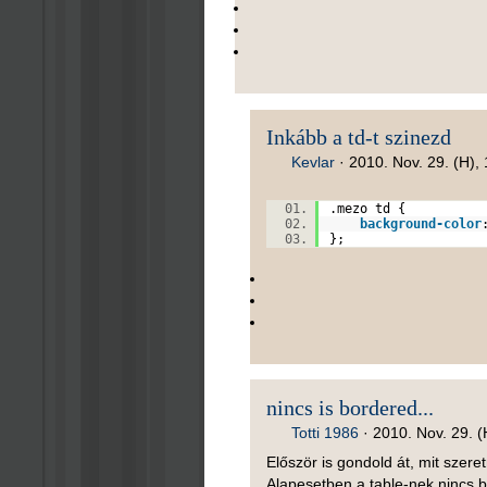
Inkább a td-t szinezd
Kevlar
·
2010. Nov. 29. (H),
.mezo td {
background-color
};
nincs is bordered...
Totti 1986
·
2010. Nov. 29. (
Először is gondold át, mit szeret
Alapesetben a table-nek nincs b