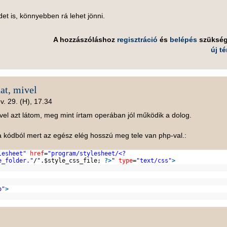
et is, könnyebben rá lehet jönni.
A hozzászóláshoz
regisztráció
és
belépés
szüksé
új t
dat, mivel
v. 29. (H), 17.34
ivel azt látom, meg mint írtam operában jól működik a dolog.
 kódból mert az egész elég hosszú meg tele van php-val.:
lesheet"
href
=
"program/stylesheet/<?
e_folder."
/".$style_css_file;
?>
"
type
=
"text/css"
>
o"
>