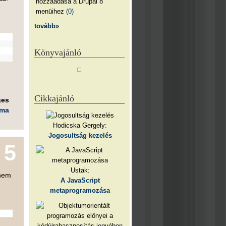
hozzáadása a Drupal 8
menüihez
(0)
tovább»
Könyvajánló
Cikkajánló
ges
éma
Hodicska Gergely:
Jogosultság kezelés
5
Ustak:
 nem
A JavaScript
metaprogramozása