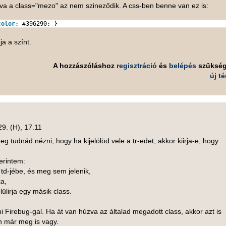
va a class="mezo" az nem szineződik. A css-ben benne van ez is:
color
:
#396290
; }
ja a színt.
A hozzászóláshoz
regisztráció
és
belépés
szüksé
új t
29. (H), 17.11
eg tudnád nézni, hogy ha kijelölöd vele a tr-edet, akkor kiirja-e, hogy
erintem:
 td-jébe, és meg sem jelenik,
ka,
lülirja egy másik class.
 Firebug-gal. Ha át van húzva az általad megadott class, akkor azt is
án már meg is vagy.