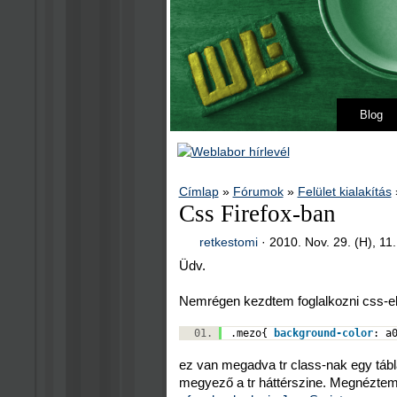
Blog
Címlap
»
Fórumok
»
Felület kialakítás
Css Firefox-ban
retkestomi
·
2010. Nov. 29. (H), 11
Üdv.
Nemrégen kezdtem foglalkozni css-el
.mezo{
background-color
: a
ez van megadva tr class-nak egy tábláb
megyező a tr háttérszine. Megnéztem 