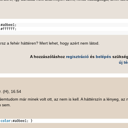
:
#a0bee1
;
#ffffff
;
rsz a fehér háttéren? Mert lehet, hogy azért nem látod.
A hozzászóláshoz
regisztráció
és
belépés
szüksé
új t
. (H), 16.54
 Nemtudom már minek volt ott, az nem is kell. A háttérszín a lényeg, az
n sem.
-color
:
#a0bee1
; }