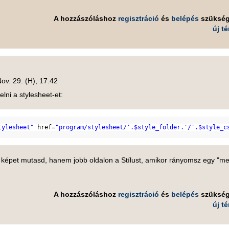
A hozzászóláshoz
regisztráció
és
belépés
szüksé
új t
ov. 29. (H), 17.42
elni a stylesheet-et:
tylesheet"
href=
"program/stylesheet/'.$style_folder.'/'.$style_c
 képet mutasd, hanem jobb oldalon a Stílust, amikor rányomsz egy "m
A hozzászóláshoz
regisztráció
és
belépés
szüksé
új t