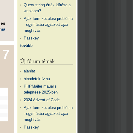
Query string érték kiírása a
weblapra?
Ajax form kezelési probléma
ges
- egymásba ágyazott ajax
éma
meghívás
Passkey
tovább
7
Új fórum témák
ajánlat
hibadetektív.hu
PHPMailer mauális
telepítése 2025-ben
2024 Advent of Code
Ajax form kezelési probléma
- egymásba ágyazott ajax
meghívás
Passkey