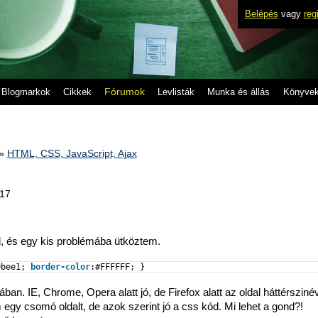
Belépés
vagy
reg
Fórumok
Blogmarkok
Cikkek
Levlisták
Munka és állás
Könyve
»
HTML, CSS, JavaScript, Ajax
.17
, és egy kis problémába ütköztem.
0
bee
1
;
border-color
:
#FFFFFF
; }
an. IE, Chrome, Opera alatt jó, de Firefox alatt az oldal háttérsziné
egy csomó oldalt, de azok szerint jó a css kód. Mi lehet a gond?!