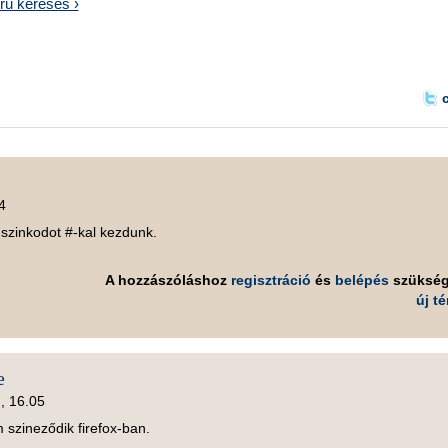
rű keresés ›
4
szinkodot #-kal kezdunk.
A hozzászóláshoz
regisztráció
és
belépés
szüksé
új t
e
), 16.05
m szineződik firefox-ban.