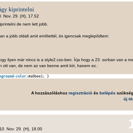
gy kiprintelni
. Nov. 29. (H), 17.52
rintelni de nem lett jobb.
 a jobb oldalt amit említettél, és igencsak meglepődtem:
gy ilyen már nincs is a style2.css-ben. Írja hogy a 23. sorban van a m
n ott van, de nem az van benne amit kiír, hanem ez.:
kground-color
:
#a0bee1
; }
A hozzászóláshoz
regisztráció
és
belépés
szüksé
új t
10. Nov. 29. (H), 18.00