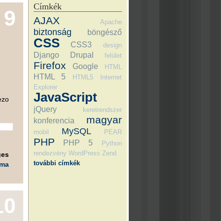
Címkék
9
AJAX
Apache
biztonság
böngésző
CSS
CSS3
design
Django
Drupal
felület
Firefox
Google
HTML
HTML 5
HTML5
Internet
Explorer
JavaScript
ezo
jQuery
keretrendszer
magyar
konferencia
MySQL
mobil
PEAR
PHP
PHP 5
Python
rendezvény
WordPress
Zend
ges
további címkék
éma
10