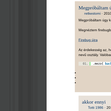
Megpróbáltam ú
retkestomi
·
2010
Megpróbáltam úgy kip
Megnéztem firebugban
Firebug újra
Az érdekesség az, ho
nevű osztály. Valóba
.mezo{
bac
akkor ennyi
Totti 1986
·
20