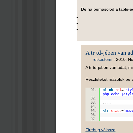
De ha bemásolod a table-ed
A tr td-jében van a
retkestomi
·
2010. No
A tr td-jében van adat, m
Részleteket másolok be a
<
link
rel
=
"sty
php echo $styl
....
<
tr
class
=
"mez
....
Firebug válasza