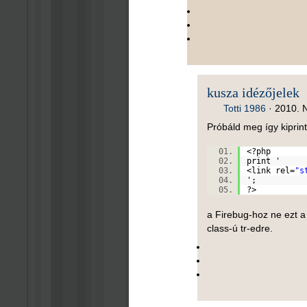
kusza idézőjelek
Totti 1986
·
2010. N
Próbáld meg így kiprint
<?php
print '
<link rel=
"s
';
?>
a Firebug-hoz ne ezt a
class-ú tr-edre.