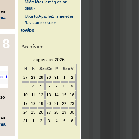
Miért létezik még ez az
oldal?
ges
Ubuntu Apache2 ismeretlen
éma
/favicon.ico kérés
tovább
8
Archívum
augusztus 2026
H
K
Sze
Cs
P
Szo
V
ss_file.'"
type=
"text/css"
>
27
28
29
30
31
1
2
3
4
5
6
7
8
9
10
11
12
13
14
15
16
ezo"
17
18
19
20
21
22
23
24
25
26
27
28
29
30
ges
31
1
2
3
4
5
6
éma