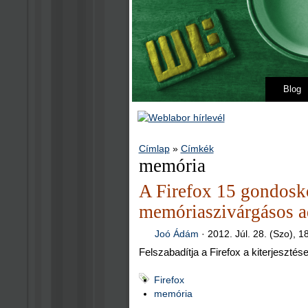
Blog
Címlap
»
Címkék
memória
A Firefox 15 gondosk
memóriaszivárgásos a
Joó Ádám
·
2012. Júl. 28. (Szo), 1
Felszabadítja a Firefox a kiterjesztés
Firefox
memória