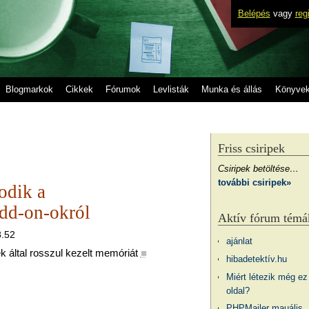
Belépés
vagy
reg
Blogmarkok
Cikkek
Fórumok
Levlisták
Munka és állás
Könyve
Friss csiripek
Csiripek betöltése…
további csiripek»
odik a
dd-on-okról
Aktív fórum témá
8.52
ajánlat
ek által rosszul kezelt memóriát
■
hibadetektív.hu
Miért létezik még ez
oldal?
PHPMailer mauális