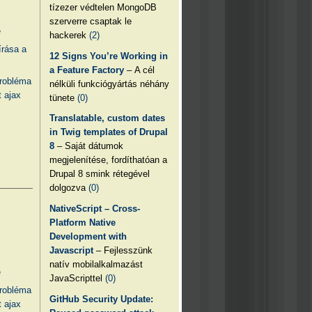
tízezer védtelen MongoDB
szerverre csaptak le
e
hackerek
(2)
írása a
12 Signs You’re Working in
a Feature Factory
– A cél
probléma
nélküli funkciógyártás néhány
 ajax
tünete
(0)
Translatable, custom dates
in Twig templates of Drupal
8
– Saját dátumok
megjelenítése, fordíthatóan a
Drupal 8 smink rétegével
dolgozva
(0)
NativeScript – Cross-
Platform Native
Development with
Javascript
– Fejlesszünk
natív mobilalkalmazást
e
JavaScripttel
(0)
probléma
GitHub Security Update:
 ajax