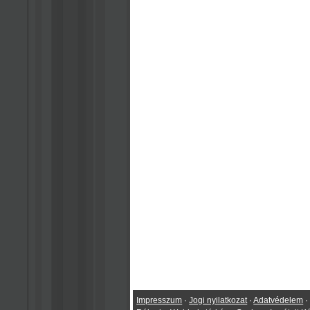
Impresszum
·
Jogi nyilatkozat
·
Adatvédelem