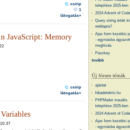
csirip
telepítése 2025-ben
1
2024 Advent of Cod
látogatás»
Query string érték ki
weblapra?
Ajax form kezelési 
n JavaScript: Memory
- egymásba ágyazott
meghívás
.22
Passkey
tovább
Új fórum témák
ajánlat
csirip
látogatás»
hibadetektív.hu
PHPMailer mauális
telepítése 2025-ben
Variables
2024 Advent of Cod
Ajax form kezelési 
 10.37
- egymásba ágyazott