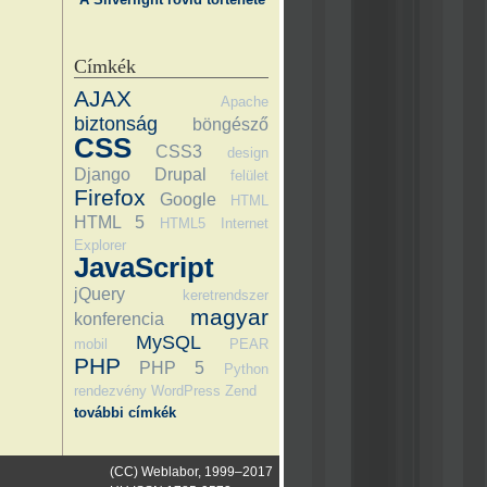
Címkék
AJAX
Apache
biztonság
böngésző
CSS
CSS3
design
Django
Drupal
felület
Firefox
Google
HTML
HTML 5
HTML5
Internet
Explorer
JavaScript
jQuery
keretrendszer
magyar
konferencia
MySQL
mobil
PEAR
PHP
PHP 5
Python
rendezvény
WordPress
Zend
további címkék
(CC) Weblabor, 1999–2017