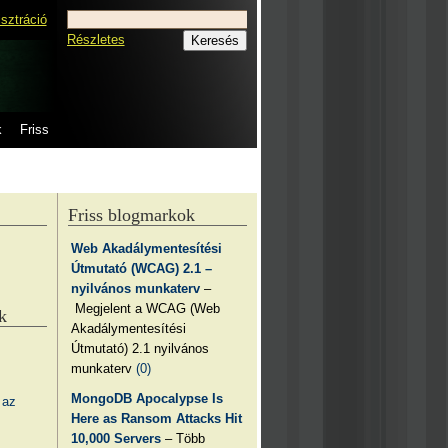
isztráció
Részletes
k
Friss
Friss blogmarkok
Web Akadálymentesítési
Útmutató (WCAG) 2.1 –
nyilvános munkaterv
–
Megjelent a WCAG (Web
k
Akadálymentesítési
Útmutató) 2.1 nyilvános
munkaterv
(0)
MongoDB Apocalypse Is
 az
Here as Ransom Attacks Hit
10,000 Servers
– Több