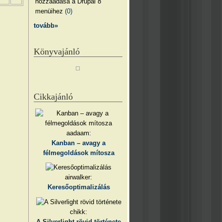
hozzáadása a Drupal 8
menüihez
(0)
tovább»
Könyvajánló
Cikkajánló
aadaam:
Kanban – avagy a
félmegoldások mítosza
airwalker:
Keresőoptimalizálás
chikk:
A Silverlight rövid története