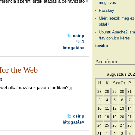
rencia szerinti érték átadás a célravezető
■
meghívás
Passkey
Miért létezik még ez
oldal?
Ubuntu Apache2 ism
csirip
/favicon.ico kérés
1
tovább
látogatás»
Archívum
or the Web
augusztus 20
23
H
K
Sze
Cs
P
webalkalmazások javára fordítani?
■
27
28
29
30
31
3
4
5
6
7
10
11
12
13
14
csirip
17
18
19
20
21
látogatás»
24
25
26
27
28
31
1
2
3
4