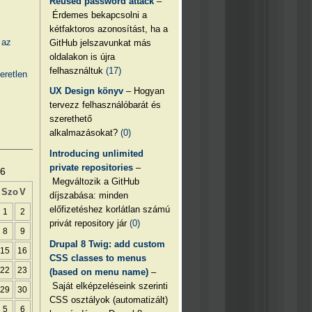
Reused password attack
–
Érdemes bekapcsolni a
kétfaktoros azonosítást, ha a
 az
GitHub jelszavunkat más
oldalakon is újra
felhasználtuk
(17)
eretlen
UX Design könyv
– Hogyan
tervezz felhasználóbarát és
szerethető
alkalmazásokat?
(0)
Introducing unlimited
private repositories
–
26
Megváltozik a GitHub
Szo
V
díjszabása: minden
előfizetéshez korlátlan számú
1
2
privát repository jár
(0)
8
9
Drupal 8 Twig: add custom
15
16
CSS classes to menus
22
23
(based on menu name)
–
Saját elképzeléseink szerinti
29
30
CSS osztályok (automatizált)
5
6