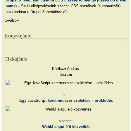
Drupal 8 Twig: add custom CSS classes to menus (based on menu
name)
– Saját elképzeléseink szerinti CSS osztályok (automatizált)
hozzáadása a Drupal 8 menüihez
(0)
tovább»
Könyvajánló
Cikkajánló
Bártházi András:
Scrum
inf:
Egy JavaScript keretrendszer születése – öröklődés
vbence:
WebM alapú élő közvetítés