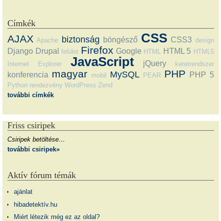
Címkék
CSS
AJAX
biztonság
böngésző
CSS3
Apache
design
Firefox
Django
Drupal
Google
HTML 5
felület
HTML
HTML5
JavaScript
jQuery
Internet Explorer
keretrendszer
magyar
PHP
MySQL
konferencia
PHP 5
mobil
PEAR
Python
rendezvény
WordPress
Zend
további címkék
Friss csiripek
Csiripek betöltése…
további csiripek»
Aktív fórum témák
ajánlat
hibadetektív.hu
Miért létezik még ez az oldal?