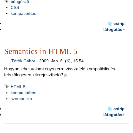
böngésző
CSS
kompatibilitás
csirip
látogatás»
Semantics in HTML 5
Török Gábor
·
2009. Jan. 6. (K), 15.54
Hogyan lehet valami egyszerre visszafelé kompatibilis és
tetszőlegesen kiterejeszthető?
■
HTML 5
kompatibilitás
szemantika
csirip
látogatás»