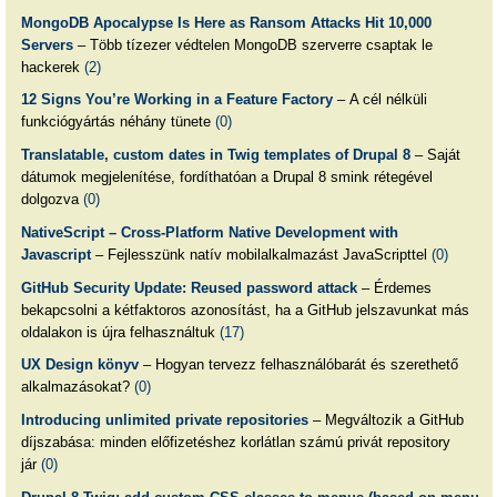
MongoDB Apocalypse Is Here as Ransom Attacks Hit 10,000
Servers
– Több tízezer védtelen MongoDB szerverre csaptak le
hackerek
(2)
12 Signs You’re Working in a Feature Factory
– A cél nélküli
funkciógyártás néhány tünete
(0)
Translatable, custom dates in Twig templates of Drupal 8
– Saját
dátumok megjelenítése, fordíthatóan a Drupal 8 smink rétegével
dolgozva
(0)
NativeScript – Cross-Platform Native Development with
Javascript
– Fejlesszünk natív mobilalkalmazást JavaScripttel
(0)
GitHub Security Update: Reused password attack
– Érdemes
bekapcsolni a kétfaktoros azonosítást, ha a GitHub jelszavunkat más
oldalakon is újra felhasználtuk
(17)
UX Design könyv
– Hogyan tervezz felhasználóbarát és szerethető
alkalmazásokat?
(0)
Introducing unlimited private repositories
– Megváltozik a GitHub
díjszabása: minden előfizetéshez korlátlan számú privát repository
jár
(0)