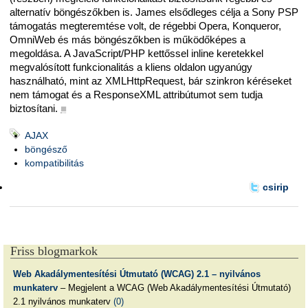
alternatív böngészőkben is. James elsődleges célja a Sony PSP
támogatás megteremtése volt, de régebbi Opera, Konqueror,
OmniWeb és más böngészőkben is működőképes a
megoldása. A JavaScript/PHP kettőssel inline keretekkel
megvalósított funkcionalitás a kliens oldalon ugyanúgy
használható, mint az XMLHttpRequest, bár szinkron kéréseket
nem támogat és a ResponseXML attribútumot sem tudja
biztosítani.
■
AJAX
böngésző
kompatibilitás
csirip
Friss blogmarkok
Web Akadálymentesítési Útmutató (WCAG) 2.1 – nyilvános
munkaterv
– Megjelent a WCAG (Web Akadálymentesítési Útmutató)
2.1 nyilvános munkaterv
(0)