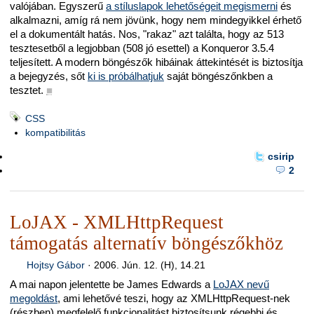
valójában. Egyszerű
a stíluslapok lehetőségeit megismerni
és
alkalmazni, amíg rá nem jövünk, hogy nem mindegyikkel érhető
el a dokumentált hatás. Nos, "rakaz" azt találta, hogy az 513
tesztesetből a legjobban (508 jó esettel) a Konqueror 3.5.4
teljesített. A modern böngészők hibáinak áttekintését is biztosítja
a bejegyzés, sőt
ki is próbálhatjuk
saját böngészőnkben a
tesztet.
■
CSS
kompatibilitás
csirip
2
LoJAX - XMLHttpRequest
támogatás alternatív böngészőkhöz
Hojtsy Gábor
·
2006. Jún. 12. (H), 14.21
A mai napon jelentette be James Edwards a
LoJAX nevű
megoldást
, ami lehetővé teszi, hogy az XMLHttpRequest-nek
(részben) megfelelő funkcionalitást biztosítsunk régebbi és