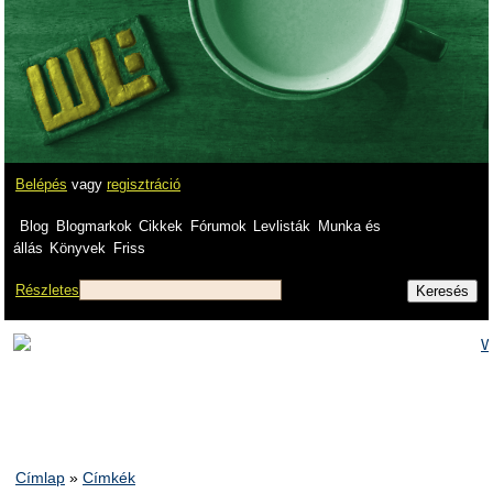
Belépés
vagy
regisztráció
Blog
Blogmarkok
Cikkek
Fórumok
Levlisták
Munka és
állás
Könyvek
Friss
Részletes
Címlap
»
Címkék