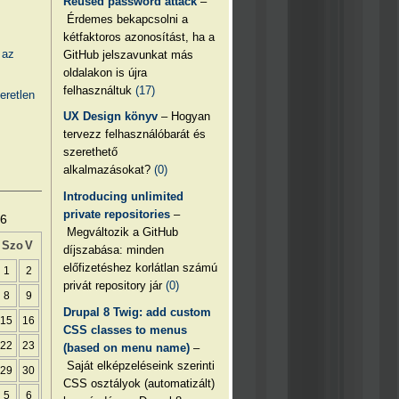
Reused password attack
–
Érdemes bekapcsolni a
kétfaktoros azonosítást, ha a
 az
GitHub jelszavunkat más
oldalakon is újra
felhasználtuk
(17)
eretlen
UX Design könyv
– Hogyan
tervezz felhasználóbarát és
szerethető
alkalmazásokat?
(0)
Introducing unlimited
private repositories
–
26
Megváltozik a GitHub
Szo
V
díjszabása: minden
előfizetéshez korlátlan számú
1
2
privát repository jár
(0)
8
9
Drupal 8 Twig: add custom
15
16
CSS classes to menus
22
23
(based on menu name)
–
Saját elképzeléseink szerinti
29
30
CSS osztályok (automatizált)
5
6