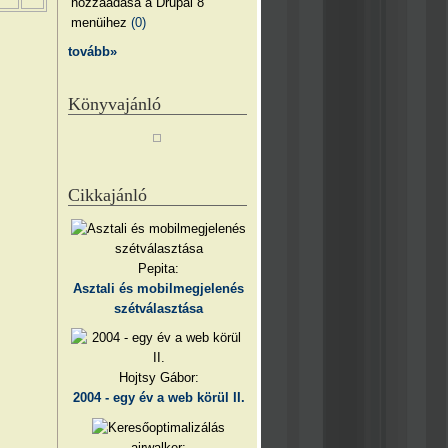
hozzáadása a Drupal 8
menüihez
(0)
tovább»
Könyvajánló
Cikkajánló
Pepita:
Asztali és mobilmegjelenés
szétválasztása
Hojtsy Gábor:
2004 - egy év a web körül II.
airwalker: