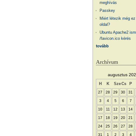
meghívás
Passkey
Miért létezik még ez
oldal?
Ubuntu Apache2 ism
/favicon.ico kérés
tovább
Archívum
augusztus 20
H
K
Sze
Cs
P
27
28
29
30
31
3
4
5
6
7
10
11
12
13
14
17
18
19
20
21
24
25
26
27
28
31
1
2
3
4