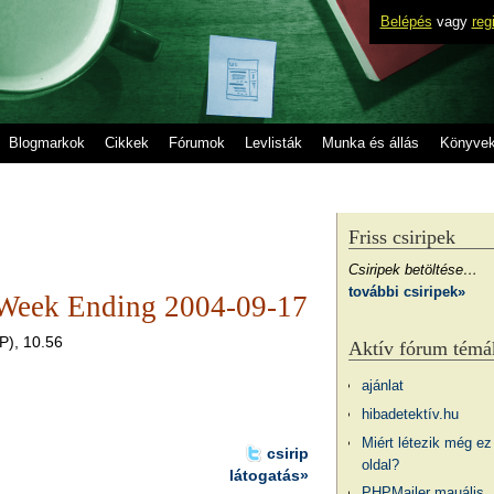
Belépés
vagy
reg
Blogmarkok
Cikkek
Fórumok
Levlisták
Munka és állás
Könyve
Friss csiripek
Csiripek betöltése…
további csiripek»
 Week Ending 2004-09-17
P), 10.56
Aktív fórum témá
ajánlat
hibadetektív.hu
Miért létezik még ez
csirip
oldal?
látogatás»
PHPMailer mauális