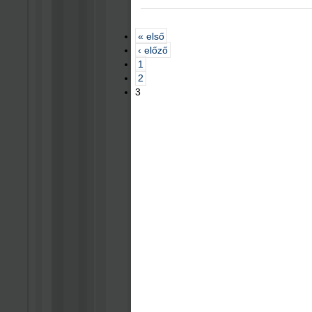
« első
‹ előző
1
2
3