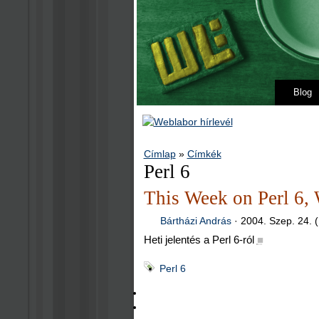
Blog
Címlap
»
Címkék
Perl 6
This Week on Perl 6,
Bártházi András
·
2004. Szep. 24. (
Heti jelentés a Perl 6-ról
■
Perl 6