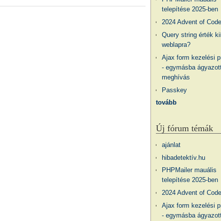
telepítése 2025-ben
2024 Advent of Cod
Query string érték ki
weblapra?
Ajax form kezelési 
- egymásba ágyazott
meghívás
Passkey
tovább
Új fórum témák
ajánlat
hibadetektív.hu
PHPMailer mauális
telepítése 2025-ben
2024 Advent of Cod
Ajax form kezelési 
- egymásba ágyazott