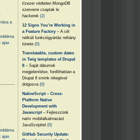
tízezer védtelen MongoDB
szerverre csaptak le
e
hackerek
(2)
írása a
12 Signs You’re Working in
a Feature Factory
– A cél
probléma
nélküli funkciógyártás néhány
 ajax
tünete
(0)
Translatable, custom dates
in Twig templates of Drupal
8
– Saját dátumok
megjelenítése, fordíthatóan a
Drupal 8 smink rétegével
dolgozva
(0)
NativeScript – Cross-
Platform Native
Development with
Javascript
– Fejlesszünk
natív mobilalkalmazást
e
JavaScripttel
(0)
probléma
GitHub Security Update:
 ajax