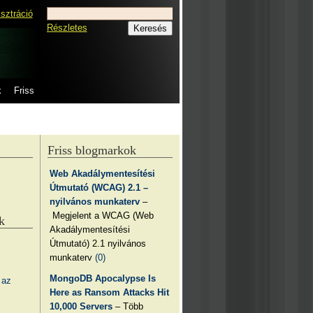
isztráció
Részletes
k
Friss
Friss blogmarkok
Web Akadálymentesítési
Útmutató (WCAG) 2.1 –
nyilvános munkaterv
–
Megjelent a WCAG (Web
k
Akadálymentesítési
Útmutató) 2.1 nyilvános
munkaterv
(0)
MongoDB Apocalypse Is
 az
Here as Ransom Attacks Hit
10,000 Servers
– Több