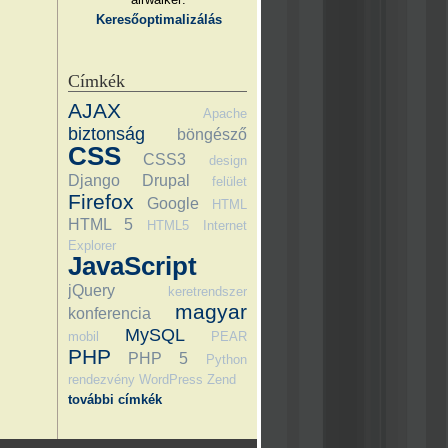
Keresőoptimalizálás
Címkék
AJAX
Apache
biztonság
böngésző
CSS
CSS3
design
Django
Drupal
felület
Firefox
Google
HTML
HTML 5
HTML5
Internet
Explorer
JavaScript
jQuery
keretrendszer
magyar
konferencia
MySQL
mobil
PEAR
PHP
PHP 5
Python
rendezvény
WordPress
Zend
további címkék