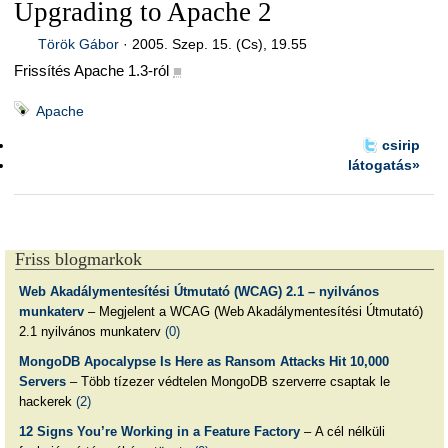
Upgrading to Apache 2
Török Gábor
·
2005. Szep. 15. (Cs), 19.55
Frissítés Apache 1.3-ról
■
Apache
csirip
látogatás»
Friss blogmarkok
Web Akadálymentesítési Útmutató (WCAG) 2.1 – nyilvános
munkaterv
– Megjelent a WCAG (Web Akadálymentesítési Útmutató)
2.1 nyilvános munkaterv
(0)
MongoDB Apocalypse Is Here as Ransom Attacks Hit 10,000
Servers
– Több tízezer védtelen MongoDB szerverre csaptak le
hackerek
(2)
12 Signs You’re Working in a Feature Factory
– A cél nélküli