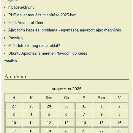
hibadetektív.hu
PHPMailer mauális telepítése 2025-ben
2024 Advent of Code
Ajax form kezelési probléma - egymásba ágyazott ajax meghívás
Passkey
Miért létezik még ez az oldal?
Ubuntu Apache2 ismeretlen /favicon.ico kérés
tovább
Archívum
augusztus 2026
H
K
Sze
Cs
P
Szo
V
27
28
29
30
31
1
2
3
4
5
6
7
8
9
10
11
12
13
14
15
16
17
18
19
20
21
22
23