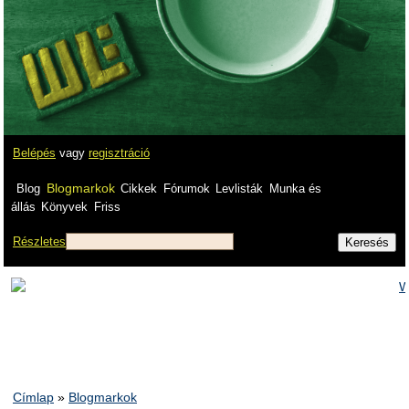
Belépés
vagy
regisztráció
Blogmarkok
Blog
Cikkek
Fórumok
Levlisták
Munka és
állás
Könyvek
Friss
Részletes
Címlap
»
Blogmarkok