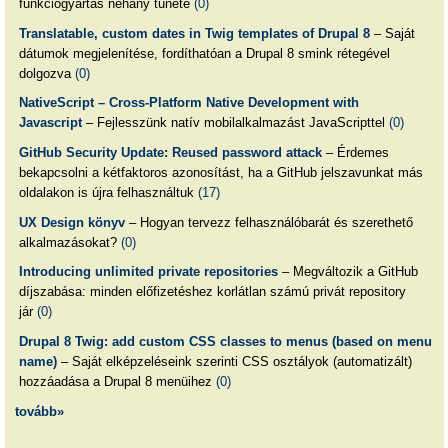
funkciógyártás néhány tünete
(0)
Translatable, custom dates in Twig templates of Drupal 8
– Saját
dátumok megjelenítése, fordíthatóan a Drupal 8 smink rétegével
dolgozva
(0)
NativeScript – Cross-Platform Native Development with
Javascript
– Fejlesszünk natív mobilalkalmazást JavaScripttel
(0)
GitHub Security Update: Reused password attack
– Érdemes
bekapcsolni a kétfaktoros azonosítást, ha a GitHub jelszavunkat más
oldalakon is újra felhasználtuk
(17)
UX Design könyv
– Hogyan tervezz felhasználóbarát és szerethető
alkalmazásokat?
(0)
Introducing unlimited private repositories
– Megváltozik a GitHub
díjszabása: minden előfizetéshez korlátlan számú privát repository
jár
(0)
Drupal 8 Twig: add custom CSS classes to menus (based on menu
name)
– Saját elképzeléseink szerinti CSS osztályok (automatizált)
hozzáadása a Drupal 8 menüihez
(0)
tovább»