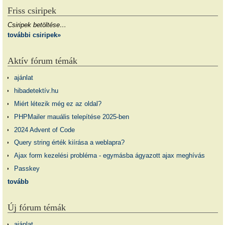
Friss csiripek
Csiripek betöltése…
további csiripek»
Aktív fórum témák
ajánlat
hibadetektív.hu
Miért létezik még ez az oldal?
PHPMailer mauális telepítése 2025-ben
2024 Advent of Code
Query string érték kiírása a weblapra?
Ajax form kezelési probléma - egymásba ágyazott ajax meghívás
Passkey
tovább
Új fórum témák
ajánlat