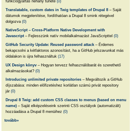
funkciógyártás néhány tünete
(0)
Translatable, custom dates in Twig templates of Drupal 8
– Saját
dátumok megjelenítése, fordíthatóan a Drupal 8 smink rétegével
dolgozva
(0)
NativeScript – Cross-Platform Native Development with
Javascript
– Fejlesszünk natív mobilalkalmazást JavaScripttel
(0)
GitHub Security Update: Reused password attack
– Érdemes
bekapcsolni a kétfaktoros azonosítást, ha a GitHub jelszavunkat más
oldalakon is újra felhasználtuk
(17)
UX Design könyv
– Hogyan tervezz felhasználóbarát és szerethető
alkalmazásokat?
(0)
Introducing unlimited private repositories
– Megváltozik a GitHub
díjszabása: minden előfizetéshez korlátlan számú privát repository
jár
(0)
Drupal 8 Twig: add custom CSS classes to menus (based on menu
name)
– Saját elképzeléseink szerinti CSS osztályok (automatizált)
hozzáadása a Drupal 8 menüihez
(0)
tovább»