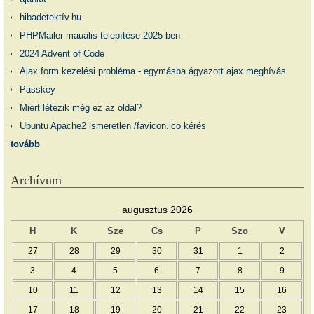
hibadetektív.hu
PHPMailer mauális telepítése 2025-ben
2024 Advent of Code
Ajax form kezelési probléma - egymásba ágyazott ajax meghívás
Passkey
Miért létezik még ez az oldal?
Ubuntu Apache2 ismeretlen /favicon.ico kérés
tovább
Archívum
augusztus 2026
H
K
Sze
Cs
P
Szo
V
27
28
29
30
31
1
2
3
4
5
6
7
8
9
10
11
12
13
14
15
16
17
18
19
20
21
22
23