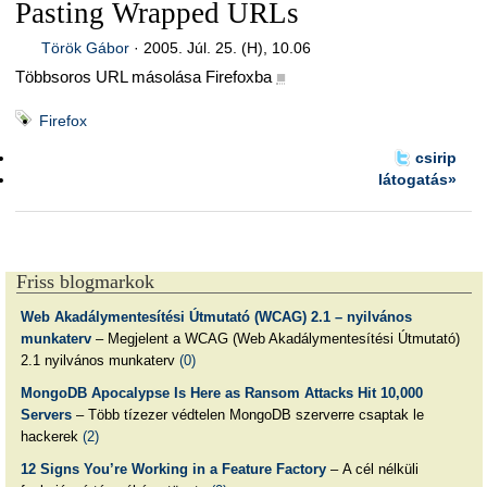
Pasting Wrapped URLs
Török Gábor
·
2005. Júl. 25. (H), 10.06
Többsoros URL másolása Firefoxba
■
Firefox
csirip
látogatás»
Friss blogmarkok
Web Akadálymentesítési Útmutató (WCAG) 2.1 – nyilvános
munkaterv
– Megjelent a WCAG (Web Akadálymentesítési Útmutató)
2.1 nyilvános munkaterv
(0)
MongoDB Apocalypse Is Here as Ransom Attacks Hit 10,000
Servers
– Több tízezer védtelen MongoDB szerverre csaptak le
hackerek
(2)
12 Signs You’re Working in a Feature Factory
– A cél nélküli