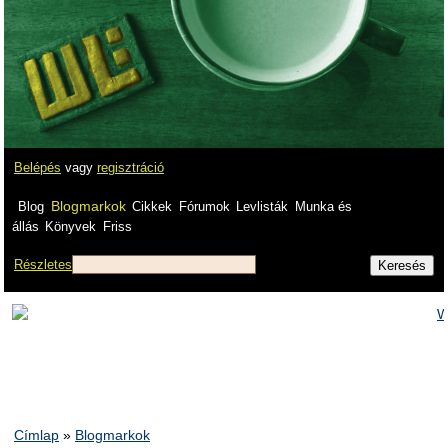
Belépés
vagy
regisztráció
Blogmarkok
Blog
Cikkek
Fórumok
Levlisták
Munka és
állás
Könyvek
Friss
Részletes
Címlap
»
Blogmarkok