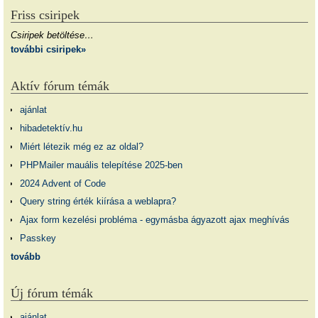
Friss csiripek
Csiripek betöltése…
további csiripek»
Aktív fórum témák
ajánlat
hibadetektív.hu
Miért létezik még ez az oldal?
PHPMailer mauális telepítése 2025-ben
2024 Advent of Code
Query string érték kiírása a weblapra?
Ajax form kezelési probléma - egymásba ágyazott ajax meghívás
Passkey
tovább
Új fórum témák
ajánlat