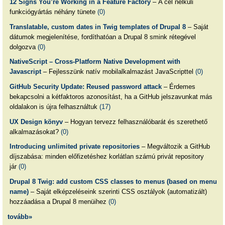
12 Signs You’re Working in a Feature Factory
– A cél nélküli
funkciógyártás néhány tünete
(0)
Translatable, custom dates in Twig templates of Drupal 8
– Saját
dátumok megjelenítése, fordíthatóan a Drupal 8 smink rétegével
dolgozva
(0)
NativeScript – Cross-Platform Native Development with
Javascript
– Fejlesszünk natív mobilalkalmazást JavaScripttel
(0)
GitHub Security Update: Reused password attack
– Érdemes
bekapcsolni a kétfaktoros azonosítást, ha a GitHub jelszavunkat más
oldalakon is újra felhasználtuk
(17)
UX Design könyv
– Hogyan tervezz felhasználóbarát és szerethető
alkalmazásokat?
(0)
Introducing unlimited private repositories
– Megváltozik a GitHub
díjszabása: minden előfizetéshez korlátlan számú privát repository
jár
(0)
Drupal 8 Twig: add custom CSS classes to menus (based on menu
name)
– Saját elképzeléseink szerinti CSS osztályok (automatizált)
hozzáadása a Drupal 8 menüihez
(0)
tovább»