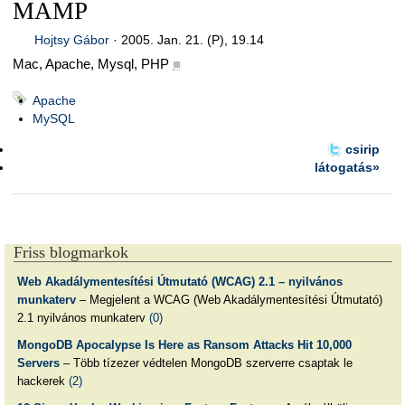
MAMP
Hojtsy Gábor
·
2005. Jan. 21. (P), 19.14
Mac, Apache, Mysql, PHP
■
Apache
MySQL
csirip
látogatás»
Friss blogmarkok
Web Akadálymentesítési Útmutató (WCAG) 2.1 – nyilvános
munkaterv
– Megjelent a WCAG (Web Akadálymentesítési Útmutató)
2.1 nyilvános munkaterv
(0)
MongoDB Apocalypse Is Here as Ransom Attacks Hit 10,000
Servers
– Több tízezer védtelen MongoDB szerverre csaptak le
hackerek
(2)