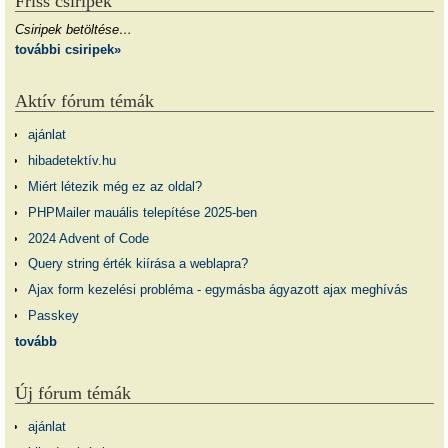
Friss csiripek
Csiripek betöltése…
további csiripek»
Aktív fórum témák
ajánlat
hibadetektív.hu
Miért létezik még ez az oldal?
PHPMailer mauális telepítése 2025-ben
2024 Advent of Code
Query string érték kiírása a weblapra?
Ajax form kezelési probléma - egymásba ágyazott ajax meghívás
Passkey
tovább
Új fórum témák
ajánlat