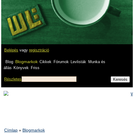
Belépés
vagy
regisztráció
Blogmarkok
Blog
Cikkek
Fórumok
Levlisták
Munka és
állás
Könyvek
Friss
Részletes
Címlap
»
Blogmarkok