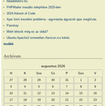
hibadetektív.hu
PHPMailer mauális telepítése 2025-ben
2024 Advent of Code
Ajax form kezelési probléma - egymásba ágyazott ajax meghívás
Passkey
Miért létezik még ez az oldal?
Ubuntu Apache2 ismeretlen /favicon.ico kérés
tovább
Archívum
augusztus 2026
H
K
Sze
Cs
P
Szo
V
27
28
29
30
31
1
2
3
4
5
6
7
8
9
10
11
12
13
14
15
16
17
18
19
20
21
22
23