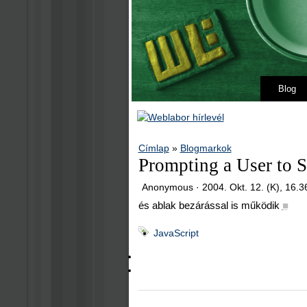
Blog
Címlap
»
Blogmarkok
Prompting a User to 
Anonymous ·
2004. Okt. 12. (K), 16.3
és ablak bezárással is működik
■
JavaScript