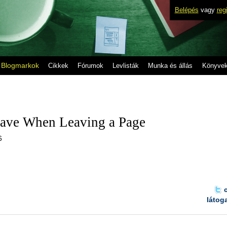
Belépés
vagy
reg
Blogmarkok
Cikkek
Fórumok
Levlisták
Munka és állás
Könyve
Save When Leaving a Page
6
látog