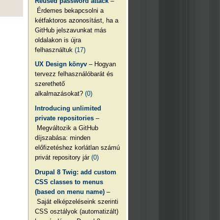
Reused password attack
–
Érdemes bekapcsolni a
kétfaktoros azonosítást, ha a
GitHub jelszavunkat más
oldalakon is újra
felhasználtuk
(17)
UX Design könyv
– Hogyan
tervezz felhasználóbarát és
szerethető
alkalmazásokat?
(0)
Introducing unlimited
private repositories
–
Megváltozik a GitHub
díjszabása: minden
előfizetéshez korlátlan számú
privát repository jár
(0)
Drupal 8 Twig: add custom
CSS classes to menus
(based on menu name)
–
Saját elképzeléseink szerinti
CSS osztályok (automatizált)