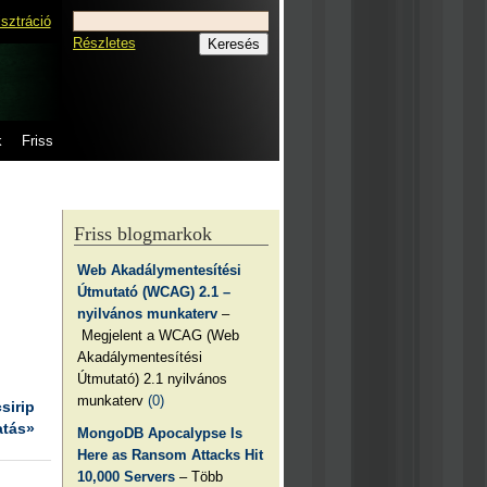
isztráció
Részletes
k
Friss
Friss blogmarkok
Web Akadálymentesítési
Útmutató (WCAG) 2.1 –
nyilvános munkaterv
–
Megjelent a WCAG (Web
Akadálymentesítési
Útmutató) 2.1 nyilvános
munkaterv
(0)
csirip
atás»
MongoDB Apocalypse Is
Here as Ransom Attacks Hit
10,000 Servers
– Több