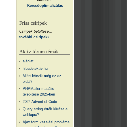
Keresőoptimalizálás
Friss csiripek
Csiripek betöltése…
további csiripek»
Aktív fórum témák
ajánlat
hibadetektív.hu
Miért létezik még ez az
oldal?
PHPMailer mauális
telepítése 2025-ben
2024 Advent of Code
Query string érték kiírása a
weblapra?
Ajax form kezelési probléma