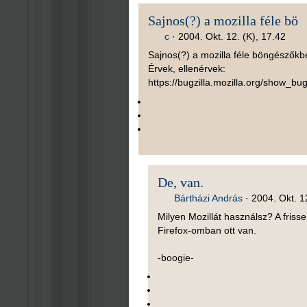
Sajnos(?) a mozilla féle bö
c
·
2004. Okt. 12. (K), 17.42
Sajnos(?) a mozilla féle böngészőkbe
Érvek, ellenérvek:
https://bugzilla.mozilla.org/show_bu
De, van.
Bártházi András
·
2004. Okt. 1
Milyen Mozillát használsz? A frisse
Firefox-omban ott van.
-boogie-