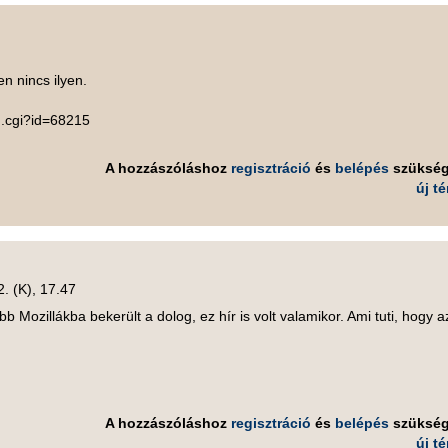
n nincs ilyen.
g.cgi?id=68215
A hozzászóláshoz
regisztráció
és
belépés
szüksé
új t
2. (K), 17.47
bb Mozillákba bekerült a dolog, ez hír is volt valamikor. Ami tuti, hogy a
A hozzászóláshoz
regisztráció
és
belépés
szüksé
új t