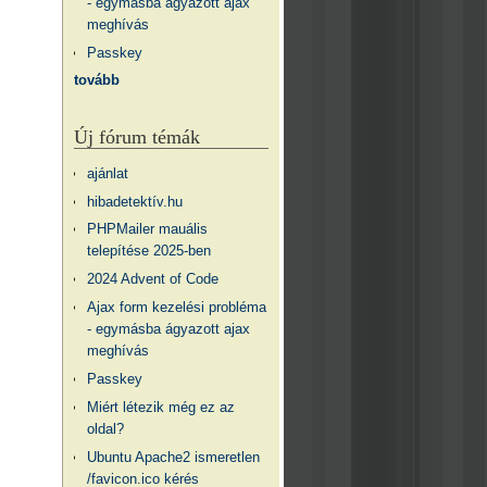
- egymásba ágyazott ajax
meghívás
Passkey
tovább
Új fórum témák
ajánlat
hibadetektív.hu
PHPMailer mauális
telepítése 2025-ben
2024 Advent of Code
Ajax form kezelési probléma
- egymásba ágyazott ajax
meghívás
Passkey
Miért létezik még ez az
oldal?
Ubuntu Apache2 ismeretlen
/favicon.ico kérés