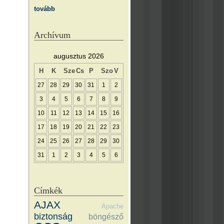
tovább
Archívum
augusztus 2026
H
K
Sze
Cs
P
Szo
V
27
28
29
30
31
1
2
3
4
5
6
7
8
9
10
11
12
13
14
15
16
17
18
19
20
21
22
23
24
25
26
27
28
29
30
31
1
2
3
4
5
6
Címkék
AJAX
Apache
biztonság
böngésző