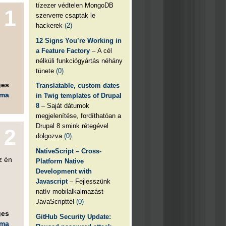
tízezer védtelen MongoDB
1
szerverre csaptak le
hackerek
(2)
12 Signs You’re Working in
a Feature Factory
– A cél
nélküli funkciógyártás néhány
tünete
(0)
ges
Translatable, custom dates
éma
in Twig templates of Drupal
8
– Saját dátumok
megjelenítése, fordíthatóan a
Drupal 8 smink rétegével
2
dolgozva
(0)
NativeScript – Cross-
z én
Platform Native
Development with
Javascript
– Fejlesszünk
natív mobilalkalmazást
JavaScripttel
(0)
ges
GitHub Security Update:
éma