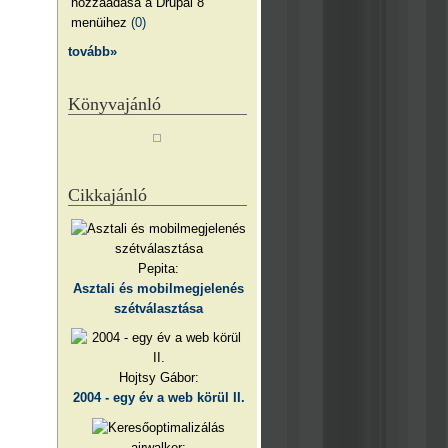
hozzáadása a Drupal 8
menüihez
(0)
tovább»
Könyvajánló
Cikkajánló
Pepita:
Asztali és mobilmegjelenés
szétválasztása
Hojtsy Gábor:
2004 - egy év a web körül II.
airwalker: