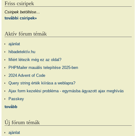
Friss csiripek
Csiripek betöltése…
további csiripek»
Aktív fórum témák
ajánlat
hibadetektív.hu
Miért létezik még ez az oldal?
PHPMailer mauális telepítése 2025-ben
2024 Advent of Code
Query string érték kiírása a weblapra?
Ajax form kezelési probléma - egymásba ágyazott ajax meghívás
Passkey
tovább
Új fórum témák
ajánlat