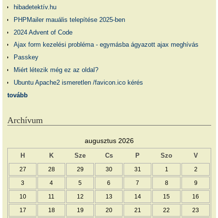
hibadetektív.hu
PHPMailer mauális telepítése 2025-ben
2024 Advent of Code
Ajax form kezelési probléma - egymásba ágyazott ajax meghívás
Passkey
Miért létezik még ez az oldal?
Ubuntu Apache2 ismeretlen /favicon.ico kérés
tovább
Archívum
augusztus 2026
H
K
Sze
Cs
P
Szo
V
27
28
29
30
31
1
2
3
4
5
6
7
8
9
10
11
12
13
14
15
16
17
18
19
20
21
22
23