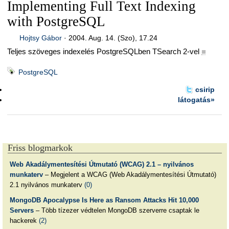
Implementing Full Text Indexing
with PostgreSQL
Hojtsy Gábor
·
2004. Aug. 14. (Szo), 17.24
Teljes szöveges indexelés PostgreSQLben TSearch 2-vel
■
PostgreSQL
csirip
látogatás»
Friss blogmarkok
Web Akadálymentesítési Útmutató (WCAG) 2.1 – nyilvános
munkaterv
– Megjelent a WCAG (Web Akadálymentesítési Útmutató)
2.1 nyilvános munkaterv
(0)
MongoDB Apocalypse Is Here as Ransom Attacks Hit 10,000
Servers
– Több tízezer védtelen MongoDB szerverre csaptak le
hackerek
(2)