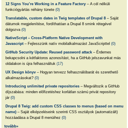
12 Signs You’re Working in a Feature Factory
– A cél nélküli
funkciógyártás néhány tünete
(0)
Translatable, custom dates in Twig templates of Drupal 8
– Saját
dátumok megjelenítése, fordíthatóan a Drupal 8 smink rétegével
dolgozva
(0)
NativeScript – Cross-Platform Native Development with
Javascript
– Fejlesszünk natív mobilalkalmazást JavaScripttel
(0)
GitHub Security Update: Reused password attack
– Érdemes
bekapcsolni a kétfaktoros azonosítást, ha a GitHub jelszavunkat más
oldalakon is újra felhasználtuk
(17)
UX Design könyv
– Hogyan tervezz felhasználóbarát és szerethető
alkalmazásokat?
(0)
Introducing unlimited private repositories
– Megváltozik a GitHub
díjszabása: minden előfizetéshez korlátlan számú privát repository
jár
(0)
Drupal 8 Twig: add custom CSS classes to menus (based on menu
name)
– Saját elképzeléseink szerinti CSS osztályok (automatizált)
hozzáadása a Drupal 8 menüihez
(0)
tovább»