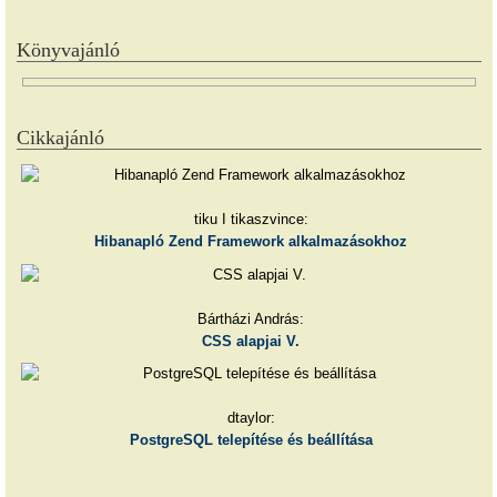
Könyvajánló
Cikkajánló
tiku I tikaszvince:
Hibanapló Zend Framework alkalmazásokhoz
Bártházi András:
CSS alapjai V.
dtaylor:
PostgreSQL telepítése és beállítása