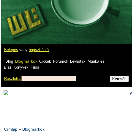
Belépés
vagy
regisztráció
Blogmarkok
Blog
Cikkek
Fórumok
Levlisták
Munka és
állás
Könyvek
Friss
Részletes
Címlap
»
Blogmarkok