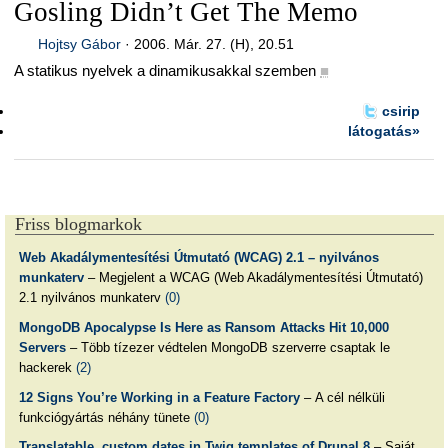
Gosling Didn’t Get The Memo
Hojtsy Gábor
·
2006. Már. 27. (H), 20.51
A statikus nyelvek a dinamikusakkal szemben
■
csirip
látogatás»
Friss blogmarkok
Web Akadálymentesítési Útmutató (WCAG) 2.1 – nyilvános
munkaterv
– Megjelent a WCAG (Web Akadálymentesítési Útmutató)
2.1 nyilvános munkaterv
(0)
MongoDB Apocalypse Is Here as Ransom Attacks Hit 10,000
Servers
– Több tízezer védtelen MongoDB szerverre csaptak le
hackerek
(2)
12 Signs You’re Working in a Feature Factory
– A cél nélküli
funkciógyártás néhány tünete
(0)
Translatable, custom dates in Twig templates of Drupal 8
– Saját