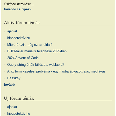
Csiripek betöltése…
további csiripek»
Aktív fórum témák
ajánlat
hibadetektív.hu
Miért létezik még ez az oldal?
PHPMailer mauális telepítése 2025-ben
2024 Advent of Code
Query string érték kiírása a weblapra?
Ajax form kezelési probléma - egymásba ágyazott ajax meghívás
Passkey
tovább
Új fórum témák
ajánlat
hibadetektív.hu