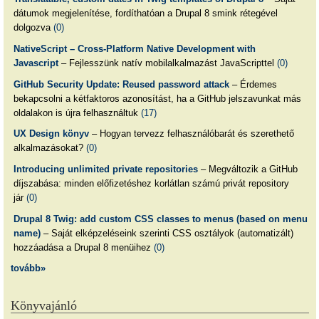
dátumok megjelenítése, fordíthatóan a Drupal 8 smink rétegével
dolgozva
(0)
NativeScript – Cross-Platform Native Development with
Javascript
– Fejlesszünk natív mobilalkalmazást JavaScripttel
(0)
GitHub Security Update: Reused password attack
– Érdemes
bekapcsolni a kétfaktoros azonosítást, ha a GitHub jelszavunkat más
oldalakon is újra felhasználtuk
(17)
UX Design könyv
– Hogyan tervezz felhasználóbarát és szerethető
alkalmazásokat?
(0)
Introducing unlimited private repositories
– Megváltozik a GitHub
díjszabása: minden előfizetéshez korlátlan számú privát repository
jár
(0)
Drupal 8 Twig: add custom CSS classes to menus (based on menu
name)
– Saját elképzeléseink szerinti CSS osztályok (automatizált)
hozzáadása a Drupal 8 menüihez
(0)
tovább»
Könyvajánló