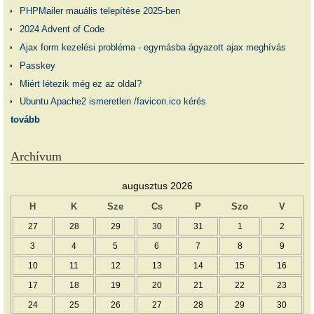
PHPMailer mauális telepítése 2025-ben
2024 Advent of Code
Ajax form kezelési probléma - egymásba ágyazott ajax meghívás
Passkey
Miért létezik még ez az oldal?
Ubuntu Apache2 ismeretlen /favicon.ico kérés
tovább
Archívum
augusztus 2026
H
K
Sze
Cs
P
Szo
V
27
28
29
30
31
1
2
3
4
5
6
7
8
9
10
11
12
13
14
15
16
17
18
19
20
21
22
23
24
25
26
27
28
29
30