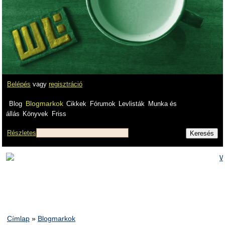
Belépés
vagy
regisztráció
Blogmarkok
Blog
Cikkek
Fórumok
Levlisták
Munka és
állás
Könyvek
Friss
Részletes
Címlap
»
Blogmarkok