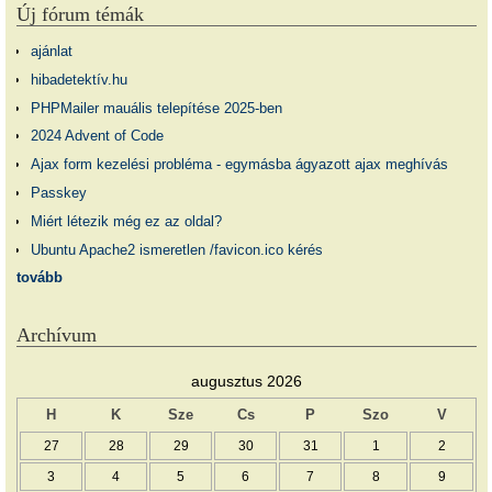
Új fórum témák
ajánlat
hibadetektív.hu
PHPMailer mauális telepítése 2025-ben
2024 Advent of Code
Ajax form kezelési probléma - egymásba ágyazott ajax meghívás
Passkey
Miért létezik még ez az oldal?
Ubuntu Apache2 ismeretlen /favicon.ico kérés
tovább
Archívum
augusztus 2026
H
K
Sze
Cs
P
Szo
V
27
28
29
30
31
1
2
3
4
5
6
7
8
9