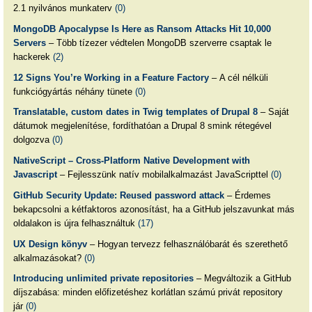
2.1 nyilvános munkaterv
(0)
MongoDB Apocalypse Is Here as Ransom Attacks Hit 10,000
Servers
– Több tízezer védtelen MongoDB szerverre csaptak le
hackerek
(2)
12 Signs You’re Working in a Feature Factory
– A cél nélküli
funkciógyártás néhány tünete
(0)
Translatable, custom dates in Twig templates of Drupal 8
– Saját
dátumok megjelenítése, fordíthatóan a Drupal 8 smink rétegével
dolgozva
(0)
NativeScript – Cross-Platform Native Development with
Javascript
– Fejlesszünk natív mobilalkalmazást JavaScripttel
(0)
GitHub Security Update: Reused password attack
– Érdemes
bekapcsolni a kétfaktoros azonosítást, ha a GitHub jelszavunkat más
oldalakon is újra felhasználtuk
(17)
UX Design könyv
– Hogyan tervezz felhasználóbarát és szerethető
alkalmazásokat?
(0)
Introducing unlimited private repositories
– Megváltozik a GitHub
díjszabása: minden előfizetéshez korlátlan számú privát repository
jár
(0)