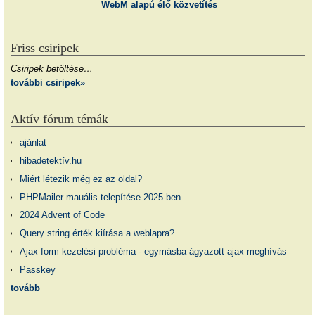
WebM alapú élő közvetítés
Friss csiripek
Csiripek betöltése…
további csiripek»
Aktív fórum témák
ajánlat
hibadetektív.hu
Miért létezik még ez az oldal?
PHPMailer mauális telepítése 2025-ben
2024 Advent of Code
Query string érték kiírása a weblapra?
Ajax form kezelési probléma - egymásba ágyazott ajax meghívás
Passkey
tovább