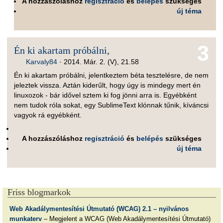
A hozzászóláshoz
regisztráció
és
belépés
szükséges
új téma
3
Én ki akartam próbálni,
Karvaly84
·
2014. Már. 2. (V), 21.58
Én ki akartam próbálni, jelentkeztem béta tesztelésre, de nem
jeleztek vissza. Aztán kiderűlt, hogy úgy is mindegy mert én
linuxozok - bár idővel sztem ki fog jönni arra is. Egyébként
nem tudok róla sokat, egy SublimeText klónnak tűnik, kíváncsi
vagyok rá egyébként.
A hozzászóláshoz
regisztráció
és
belépés
szükséges
új téma
Friss blogmarkok
Web Akadálymentesítési Útmutató (WCAG) 2.1 – nyilvános
munkaterv
– Megjelent a WCAG (Web Akadálymentesítési Útmutató)