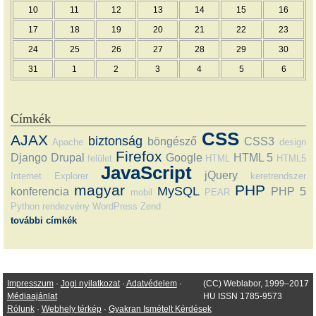
10
11
12
13
14
15
16
17
18
19
20
21
22
23
24
25
26
27
28
29
30
31
1
2
3
4
5
6
Címkék
CSS
AJAX
biztonság
böngésző
CSS3
Apache
design
Firefox
Django
Drupal
Google
HTML 5
felület
HTML
HTML5
JavaScript
jQuery
Internet Explorer
keretrendszer
magyar
PHP
MySQL
konferencia
PHP 5
mobil
PEAR
Python
rendezvény
WordPress
Zend
további címkék
Impresszum
·
Jogi nyilatkozat
·
Adatvédelem
·
(CC) Weblabor, 1999–2017
Médiaajánlat
HU ISSN 1785-9573
Rólunk
·
Webhely térkép
·
Gyakran Ismételt Kérdések