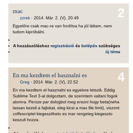
2
mac
zzrek
·
2014. Már. 2. (V), 20.49
Egyelőre csak mac-re van fordítva ha jól láttam, nem
tudom kipróbálni.
A hozzászóláshoz
regisztráció
és
belépés
szükséges
új téma
4
En ma kezdtem el hasznalni es
Greg
·
2014. Már. 2. (V), 22.52
En ma kezdtem el hasznalni es egyelore tetszik. Eddig
Sublime Text 3-al dolgoztam, de szerintem valtani fogok
atomra. Persze par dologbol meg erezni hogy beta(neha
lassan kezeli a fajlokat, eleg kicsi a max file limit), viszont
coffescriptel kiegeszitheto es mar rengeteg kiegeszto
keszult hozza.