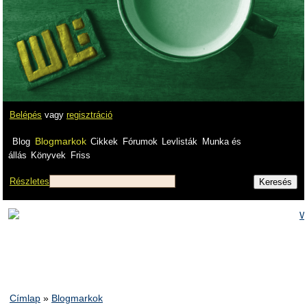
Belépés
vagy
regisztráció
Blogmarkok
Blog
Cikkek
Fórumok
Levlisták
Munka és
állás
Könyvek
Friss
Részletes
Címlap
»
Blogmarkok