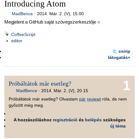
Introducing Atom
MadBence
·
2014. Már. 2. (V), 15.00
Megjelent a GitHub saját szövegszerkesztője
■
CoffeeScript
editor
csirip
látogatás»
1
Próbáltátok már esetleg?
MadBence
·
2014. Már. 2. (V), 20.15
Próbáltátok már esetleg? Olvastam
pár
reviewt
róla, de nem
győzött még meg.
A hozzászóláshoz
regisztráció
és
belépés
szükséges
új téma