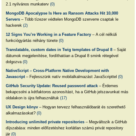
2.1 nyilvános munkaterv
(0)
MongoDB Apocalypse Is Here as Ransom Attacks Hit 10,000
Servers
– Több tízezer védtelen MongoDB szerverre csaptak le
hackerek
(2)
12 Signs You’re Working in a Feature Factory
– A cél nélküli
funkciógyártás néhány tünete
(0)
Translatable, custom dates in Twig templates of Drupal 8
– Saját
dátumok megjelenítése, fordíthatóan a Drupal 8 smink rétegével
dolgozva
(0)
NativeScript – Cross-Platform Native Development with
Javascript
– Fejlesszünk natív mobilalkalmazást JavaScripttel
(0)
GitHub Security Update: Reused password attack
– Érdemes
bekapcsolni a kétfaktoros azonosítást, ha a GitHub jelszavunkat más
oldalakon is újra felhasználtuk
(17)
UX Design könyv
– Hogyan tervezz felhasználóbarát és szerethető
alkalmazásokat?
(0)
Introducing unlimited private repositories
– Megváltozik a GitHub
díjszabása: minden előfizetéshez korlátlan számú privát repository
jár
(0)