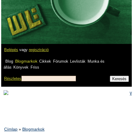
Belépés
vagy
regisztráció
Blogmarkok
Blog
Cikkek
Fórumok
Levlisták
Munka és
állás
Könyvek
Friss
Részletes
Címlap
»
Blogmarkok