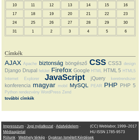
10
11
12
13
14
15
16
17
18
19
20
21
22
23
24
25
26
27
28
29
30
31
1
2
3
4
5
6
Címkék
CSS
AJAX
biztonság
böngésző
CSS3
Apache
design
Firefox
Django
Drupal
Google
HTML 5
felület
HTML
HTML5
JavaScript
jQuery
Internet Explorer
keretrendszer
magyar
PHP
MySQL
konferencia
PHP 5
mobil
PEAR
Python
rendezvény
WordPress
Zend
további címkék
Impresszum
·
Jogi nyilatkozat
·
Adatvédelem
·
(CC) Weblabor, 1999–2017
Médiaajánlat
HU ISSN 1785-9573
Rólunk
·
Webhely térkép
·
Gyakran Ismételt Kérdések