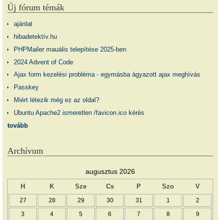
Új fórum témák
ajánlat
hibadetektív.hu
PHPMailer mauális telepítése 2025-ben
2024 Advent of Code
Ajax form kezelési probléma - egymásba ágyazott ajax meghívás
Passkey
Miért létezik még ez az oldal?
Ubuntu Apache2 ismeretlen /favicon.ico kérés
tovább
Archívum
augusztus 2026
H
K
Sze
Cs
P
Szo
V
27
28
29
30
31
1
2
3
4
5
6
7
8
9