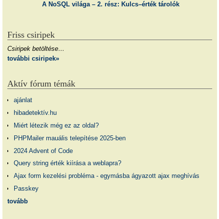
A NoSQL világa – 2. rész: Kulcs–érték tárolók
Friss csiripek
Csiripek betöltése…
további csiripek»
Aktív fórum témák
ajánlat
hibadetektív.hu
Miért létezik még ez az oldal?
PHPMailer mauális telepítése 2025-ben
2024 Advent of Code
Query string érték kiírása a weblapra?
Ajax form kezelési probléma - egymásba ágyazott ajax meghívás
Passkey
tovább