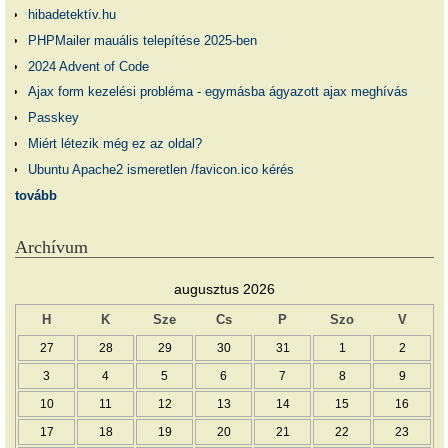
hibadetektív.hu
PHPMailer mauális telepítése 2025-ben
2024 Advent of Code
Ajax form kezelési probléma - egymásba ágyazott ajax meghívás
Passkey
Miért létezik még ez az oldal?
Ubuntu Apache2 ismeretlen /favicon.ico kérés
tovább
Archívum
augusztus 2026
H
K
Sze
Cs
P
Szo
V
27
28
29
30
31
1
2
3
4
5
6
7
8
9
10
11
12
13
14
15
16
17
18
19
20
21
22
23