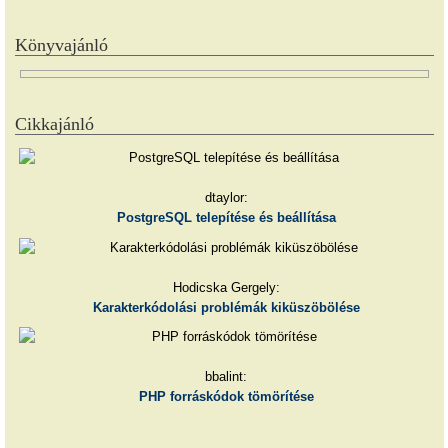
Könyvajánló
Cikkajánló
dtaylor:
PostgreSQL telepítése és beállítása
Hodicska Gergely:
Karakterkódolási problémák kiküszöbölése
bbalint:
PHP forráskódok tömörítése