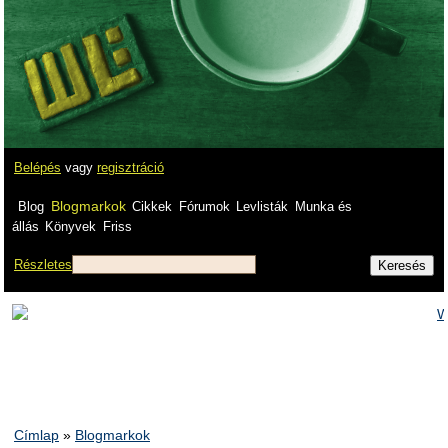
Belépés
vagy
regisztráció
Blogmarkok
Blog
Cikkek
Fórumok
Levlisták
Munka és
állás
Könyvek
Friss
Részletes
Címlap
»
Blogmarkok