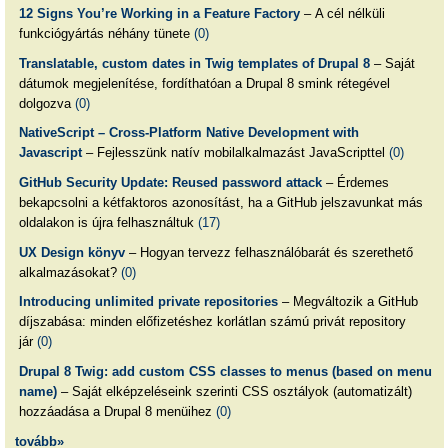
12 Signs You’re Working in a Feature Factory
– A cél nélküli
funkciógyártás néhány tünete
(0)
Translatable, custom dates in Twig templates of Drupal 8
– Saját
dátumok megjelenítése, fordíthatóan a Drupal 8 smink rétegével
dolgozva
(0)
NativeScript – Cross-Platform Native Development with
Javascript
– Fejlesszünk natív mobilalkalmazást JavaScripttel
(0)
GitHub Security Update: Reused password attack
– Érdemes
bekapcsolni a kétfaktoros azonosítást, ha a GitHub jelszavunkat más
oldalakon is újra felhasználtuk
(17)
UX Design könyv
– Hogyan tervezz felhasználóbarát és szerethető
alkalmazásokat?
(0)
Introducing unlimited private repositories
– Megváltozik a GitHub
díjszabása: minden előfizetéshez korlátlan számú privát repository
jár
(0)
Drupal 8 Twig: add custom CSS classes to menus (based on menu
name)
– Saját elképzeléseink szerinti CSS osztályok (automatizált)
hozzáadása a Drupal 8 menüihez
(0)
tovább»