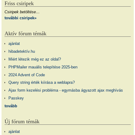
Friss csiripek
Csiripek betöltése…
további csiripek»
Aktív fórum témák
ajánlat
hibadetektív.hu
Miért létezik még ez az oldal?
PHPMailer mauális telepítése 2025-ben
2024 Advent of Code
Query string érték kiírása a weblapra?
Ajax form kezelési probléma - egymásba ágyazott ajax meghívás
Passkey
tovább
Új fórum témák
ajánlat