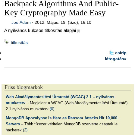
Backpack Algorithms And Public-
Key Cryptography Made Easy
Joó Ádám
·
2012. Május. 19. (Szo), 16.10
A nyilvános kulcsos titkosítás alapjai
■
titkosítás
csirip
látogatás»
Friss blogmarkok
Web Akadálymentesítési Útmutató (WCAG) 2.1 – nyilvános
munkaterv
– Megjelent a WCAG (Web Akadálymentesítési Útmutató)
2.1 nyilvános munkaterv
(0)
MongoDB Apocalypse Is Here as Ransom Attacks Hit 10,000
Servers
– Több tízezer védtelen MongoDB szerverre csaptak le
hackerek
(2)