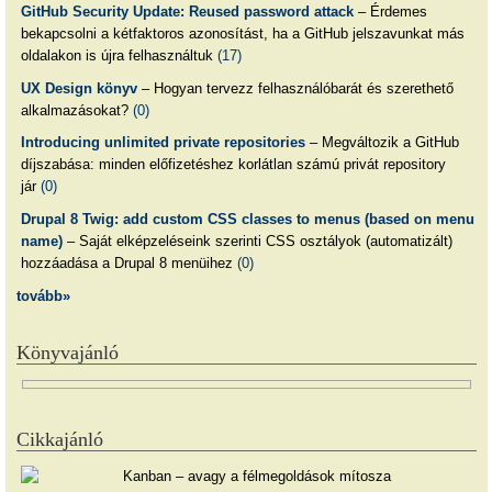
GitHub Security Update: Reused password attack
– Érdemes
bekapcsolni a kétfaktoros azonosítást, ha a GitHub jelszavunkat más
oldalakon is újra felhasználtuk
(17)
UX Design könyv
– Hogyan tervezz felhasználóbarát és szerethető
alkalmazásokat?
(0)
Introducing unlimited private repositories
– Megváltozik a GitHub
díjszabása: minden előfizetéshez korlátlan számú privát repository
jár
(0)
Drupal 8 Twig: add custom CSS classes to menus (based on menu
name)
– Saját elképzeléseink szerinti CSS osztályok (automatizált)
hozzáadása a Drupal 8 menüihez
(0)
tovább»
Könyvajánló
Cikkajánló