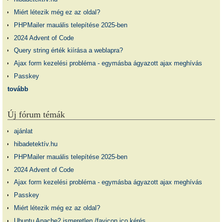
Miért létezik még ez az oldal?
PHPMailer mauális telepítése 2025-ben
2024 Advent of Code
Query string érték kiírása a weblapra?
Ajax form kezelési probléma - egymásba ágyazott ajax meghívás
Passkey
tovább
Új fórum témák
ajánlat
hibadetektív.hu
PHPMailer mauális telepítése 2025-ben
2024 Advent of Code
Ajax form kezelési probléma - egymásba ágyazott ajax meghívás
Passkey
Miért létezik még ez az oldal?
Ubuntu Apache2 ismeretlen /favicon.ico kérés