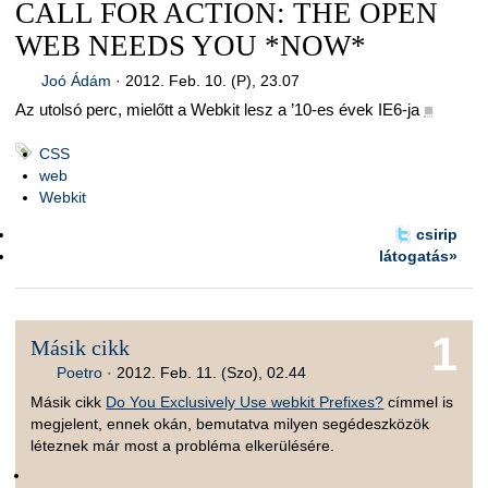
CALL FOR ACTION: THE OPEN
WEB NEEDS YOU *NOW*
Joó Ádám
·
2012. Feb. 10. (P), 23.07
Az utolsó perc, mielőtt a Webkit lesz a ’10-es évek IE6-ja
■
CSS
web
Webkit
csirip
látogatás»
1
Másik cikk
Poetro
·
2012. Feb. 11. (Szo), 02.44
Másik cikk
Do You Exclusively Use webkit Prefixes?
címmel is
megjelent, ennek okán, bemutatva milyen segédeszközök
léteznek már most a probléma elkerülésére.