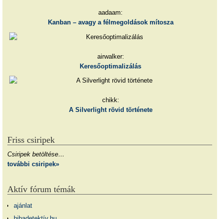
aadaam:
Kanban – avagy a félmegoldások mítosza
airwalker:
Keresőoptimalizálás
chikk:
A Silverlight rövid története
Friss csiripek
Csiripek betöltése…
további csiripek»
Aktív fórum témák
ajánlat
hibadetektív.hu