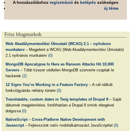
A hozzászóláshoz
regisztráció
és
belépés
szükséges
új téma
Friss blogmarkok
Web Akadálymentesítési Útmutató (WCAG) 2.1 – nyilvános
munkaterv
– Megjelent a WCAG (Web Akadálymentesítési Útmutató)
2.1 nyilvános munkaterv
(0)
MongoDB Apocalypse Is Here as Ransom Attacks Hit 10,000
Servers
– Több tízezer védtelen MongoDB szerverre csaptak le
hackerek
(2)
12 Signs You’re Working in a Feature Factory
– A cél nélküli
funkciógyártás néhány tünete
(0)
Translatable, custom dates in Twig templates of Drupal 8
– Saját
dátumok megjelenítése, fordíthatóan a Drupal 8 smink rétegével
dolgozva
(0)
NativeScript – Cross-Platform Native Development with
Javascript
– Fejlesszünk natív mobilalkalmazást JavaScripttel
(0)