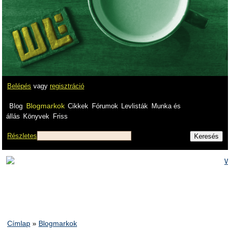
Belépés
vagy
regisztráció
Blogmarkok
Blog
Cikkek
Fórumok
Levlisták
Munka és
állás
Könyvek
Friss
Részletes
Címlap
»
Blogmarkok