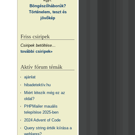
Böngészőháborúk?
Történelem, teszt és
jövőkép
Friss csiripek
Csiripek betöltése…
további csiripek»
Aktív fórum témák
ajánlat
hibadetektív.hu
Miért létezik még ez az
oldal?
PHPMailer mauális
telepítése 2025-ben
2024 Advent of Code
Query string érték kiírása a
weblapra?