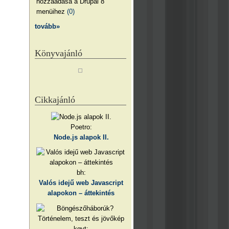
hozzáadása a Drupal 8
menüihez
(0)
tovább»
Könyvajánló
Cikkajánló
Poetro:
Node.js alapok II.
bh:
Valós idejű web Javascript
alapokon – áttekintés
kgyt: