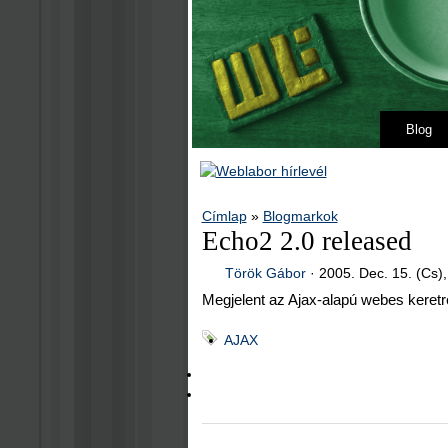
Blog
Címlap
»
Blogmarkok
Echo2 2.0 released
Török Gábor
·
2005. Dec. 15. (Cs)
Megjelent az Ajax-alapú webes keretre
AJAX