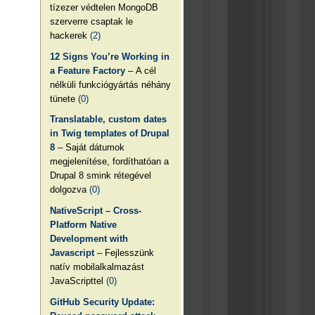
tízezer védtelen MongoDB
szerverre csaptak le
hackerek
(2)
12 Signs You’re Working in
a Feature Factory
– A cél
nélküli funkciógyártás néhány
tünete
(0)
Translatable, custom dates
in Twig templates of Drupal
8
– Saját dátumok
megjelenítése, fordíthatóan a
Drupal 8 smink rétegével
dolgozva
(0)
NativeScript – Cross-
Platform Native
Development with
Javascript
– Fejlesszünk
natív mobilalkalmazást
JavaScripttel
(0)
GitHub Security Update: