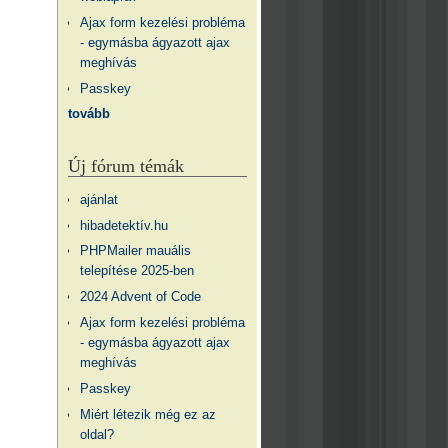
Ajax form kezelési probléma
- egymásba ágyazott ajax
meghívás
Passkey
tovább
Új fórum témák
ajánlat
hibadetektív.hu
PHPMailer mauális
telepítése 2025-ben
2024 Advent of Code
Ajax form kezelési probléma
- egymásba ágyazott ajax
meghívás
Passkey
Miért létezik még ez az
oldal?