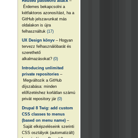
Reused password attack
–
Érdemes bekapcsolni a
kétfaktoros azonosítást, ha a
GitHub jelszavunkat más
oldalakon is újra
felhasználtuk
(17)
UX Design könyv
– Hogyan
tervezz felhasználóbarát és
szerethető
alkalmazásokat?
(0)
Introducing unlimited
private repositories
–
Megváltozik a GitHub
díjszabása: minden
előfizetéshez korlátlan számú
privát repository jár
(0)
Drupal 8 Twig: add custom
CSS classes to menus
(based on menu name)
–
Saját elképzeléseink szerinti
CSS osztályok (automatizált)