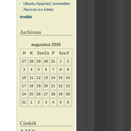
Ubuntu Apache2 ismeretlen
/favicon.ico kérés
tovább
Archívum
augusztus 2026
H
K
Sze
Cs
P
Szo
V
27
28
29
30
31
1
2
3
4
5
6
7
8
9
10
11
12
13
14
15
16
17
18
19
20
21
22
23
24
25
26
27
28
29
30
31
1
2
3
4
5
6
Címkék