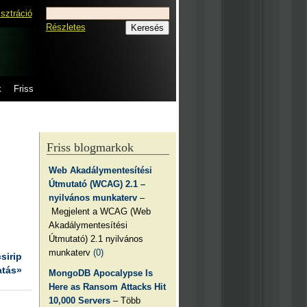
isztráció
Részletes
k
Friss
Friss blogmarkok
Web Akadálymentesítési
Útmutató (WCAG) 2.1 –
nyilvános munkaterv
–
Megjelent a WCAG (Web
Akadálymentesítési
Útmutató) 2.1 nyilvános
munkaterv
(0)
csirip
atás»
MongoDB Apocalypse Is
Here as Ransom Attacks Hit
10,000 Servers
– Több