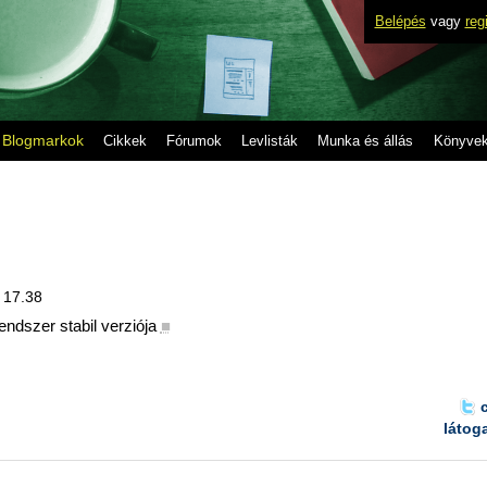
Belépés
vagy
reg
Blogmarkok
Cikkek
Fórumok
Levlisták
Munka és állás
Könyve
, 17.38
ndszer stabil verziója
■
látog