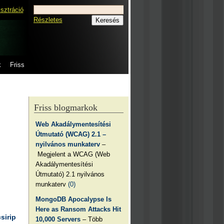
isztráció
Részletes
k
Friss
Friss blogmarkok
Web Akadálymentesítési
Útmutató (WCAG) 2.1 –
nyilvános munkaterv
–
Megjelent a WCAG (Web
Akadálymentesítési
Útmutató) 2.1 nyilvános
munkaterv
(0)
MongoDB Apocalypse Is
Here as Ransom Attacks Hit
csirip
10,000 Servers
– Több