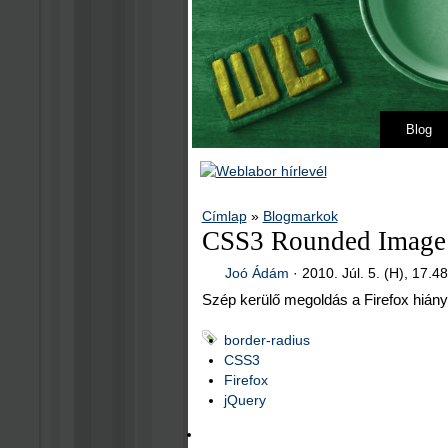
Blog
Címlap
»
Blogmarkok
CSS3 Rounded Image 
Joó Ádám
·
2010. Júl. 5. (H), 17.4
Szép kerülő megoldás a Firefox hián
border-radius
CSS3
Firefox
jQuery