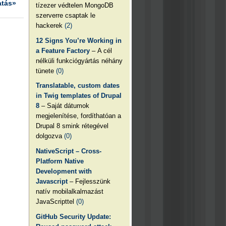
atás»
tízezer védtelen MongoDB
szerverre csaptak le
hackerek
(2)
12 Signs You’re Working in
a Feature Factory
– A cél
nélküli funkciógyártás néhány
tünete
(0)
Translatable, custom dates
in Twig templates of Drupal
8
– Saját dátumok
megjelenítése, fordíthatóan a
Drupal 8 smink rétegével
dolgozva
(0)
NativeScript – Cross-
Platform Native
Development with
Javascript
– Fejlesszünk
natív mobilalkalmazást
JavaScripttel
(0)
GitHub Security Update: