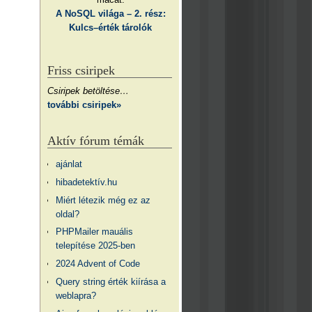
A NoSQL világa – 2. rész:
Kulcs–érték tárolók
Friss csiripek
Csiripek betöltése…
további csiripek»
Aktív fórum témák
ajánlat
hibadetektív.hu
Miért létezik még ez az
oldal?
PHPMailer mauális
telepítése 2025-ben
2024 Advent of Code
Query string érték kiírása a
weblapra?