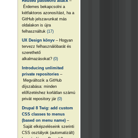
Reused password attack
–
Érdemes bekapcsolni a
kétfaktoros azonosítást, ha a
GitHub jelszavunkat más
oldalakon is újra
felhasználtuk
(17)
UX Design könyv
– Hogyan
tervezz felhasználóbarát és
szerethető
alkalmazásokat?
(0)
Introducing unlimited
private repositories
–
Megváltozik a GitHub
díjszabása: minden
előfizetéshez korlátlan számú
privát repository jár
(0)
Drupal 8 Twig: add custom
CSS classes to menus
(based on menu name)
–
Saját elképzeléseink szerinti
CSS osztályok (automatizált)