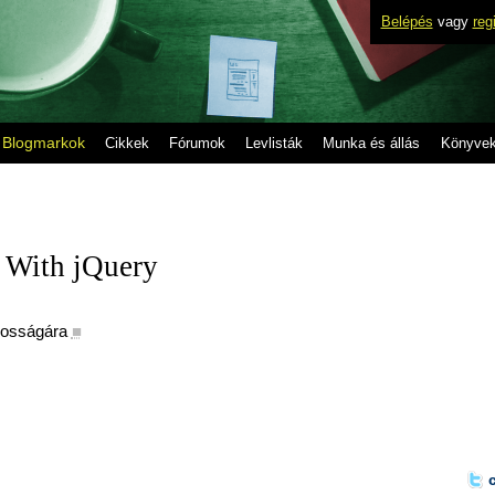
Belépés
vagy
reg
Blogmarkok
Cikkek
Fórumok
Levlisták
Munka és állás
Könyve
With jQuery
8
yosságára
■