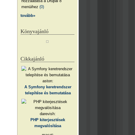
hozzáadása a Drupal 8
menüihez
(0)
tovább»
Könyvajánló
Cikkajánló
aston:
A Symfony keretrendszer
telepítése és bemutatása
darevish:
PHP kiterjesztések
megvalósítása
macat: