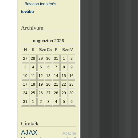
/favicon.ico kérés
tovább
Archívum
augusztus 2026
H
K
Sze
Cs
P
Szo
V
27
28
29
30
31
1
2
3
4
5
6
7
8
9
10
11
12
13
14
15
16
17
18
19
20
21
22
23
24
25
26
27
28
29
30
31
1
2
3
4
5
6
Címkék
AJAX
Apache