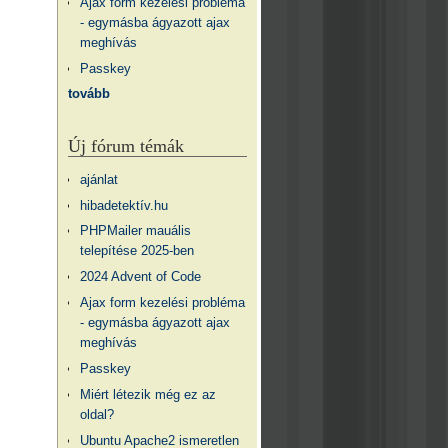
Ajax form kezelési probléma
- egymásba ágyazott ajax
meghívás
Passkey
tovább
Új fórum témák
ajánlat
hibadetektív.hu
PHPMailer mauális
telepítése 2025-ben
2024 Advent of Code
Ajax form kezelési probléma
- egymásba ágyazott ajax
meghívás
Passkey
Miért létezik még ez az
oldal?
Ubuntu Apache2 ismeretlen