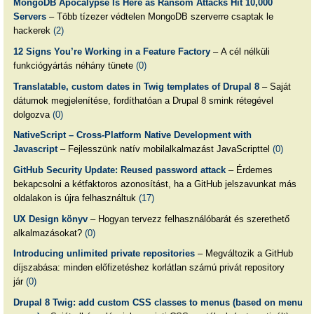
MongoDB Apocalypse Is Here as Ransom Attacks Hit 10,000
Servers
– Több tízezer védtelen MongoDB szerverre csaptak le
hackerek
(2)
12 Signs You’re Working in a Feature Factory
– A cél nélküli
funkciógyártás néhány tünete
(0)
Translatable, custom dates in Twig templates of Drupal 8
– Saját
dátumok megjelenítése, fordíthatóan a Drupal 8 smink rétegével
dolgozva
(0)
NativeScript – Cross-Platform Native Development with
Javascript
– Fejlesszünk natív mobilalkalmazást JavaScripttel
(0)
GitHub Security Update: Reused password attack
– Érdemes
bekapcsolni a kétfaktoros azonosítást, ha a GitHub jelszavunkat más
oldalakon is újra felhasználtuk
(17)
UX Design könyv
– Hogyan tervezz felhasználóbarát és szerethető
alkalmazásokat?
(0)
Introducing unlimited private repositories
– Megváltozik a GitHub
díjszabása: minden előfizetéshez korlátlan számú privát repository
jár
(0)
Drupal 8 Twig: add custom CSS classes to menus (based on menu