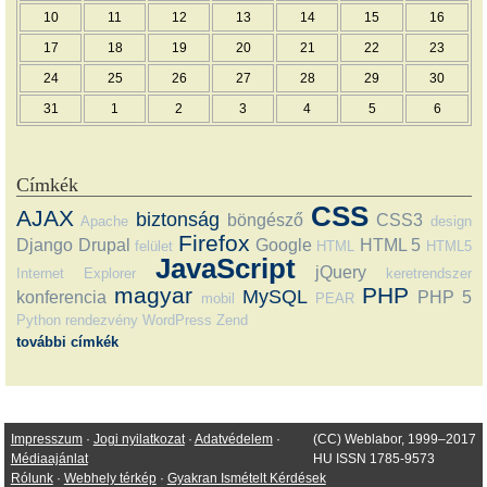
10
11
12
13
14
15
16
17
18
19
20
21
22
23
24
25
26
27
28
29
30
31
1
2
3
4
5
6
Címkék
CSS
AJAX
biztonság
böngésző
CSS3
Apache
design
Firefox
Django
Drupal
Google
HTML 5
felület
HTML
HTML5
JavaScript
jQuery
Internet Explorer
keretrendszer
magyar
PHP
MySQL
konferencia
PHP 5
mobil
PEAR
Python
rendezvény
WordPress
Zend
további címkék
Impresszum
·
Jogi nyilatkozat
·
Adatvédelem
·
(CC) Weblabor, 1999–2017
Médiaajánlat
HU ISSN 1785-9573
Rólunk
·
Webhely térkép
·
Gyakran Ismételt Kérdések