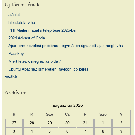
Új fórum témák
ajánlat
hibadetektív.hu
PHPMailer mauális telepítése 2025-ben
2024 Advent of Code
Ajax form kezelési probléma - egymásba ágyazott ajax meghívás
Passkey
Miért létezik még ez az oldal?
Ubuntu Apache2 ismeretlen /favicon.ico kérés
tovább
Archívum
augusztus 2026
H
K
Sze
Cs
P
Szo
V
27
28
29
30
31
1
2
3
4
5
6
7
8
9