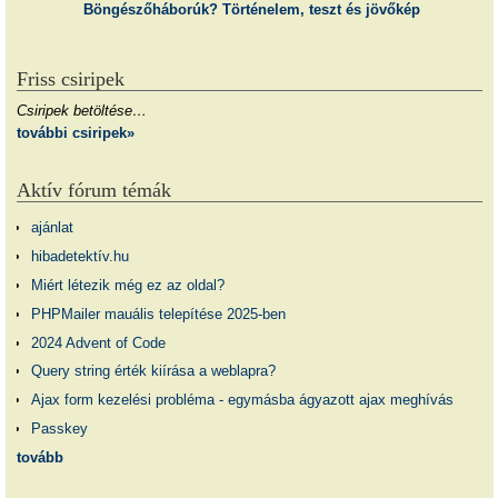
Böngészőháborúk? Történelem, teszt és jövőkép
Friss csiripek
Csiripek betöltése…
további csiripek»
Aktív fórum témák
ajánlat
hibadetektív.hu
Miért létezik még ez az oldal?
PHPMailer mauális telepítése 2025-ben
2024 Advent of Code
Query string érték kiírása a weblapra?
Ajax form kezelési probléma - egymásba ágyazott ajax meghívás
Passkey
tovább