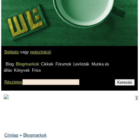
Belépés
vagy
regisztráció
Blogmarkok
Blog
Cikkek
Fórumok
Levlisták
Munka és
állás
Könyvek
Friss
Részletes
Címlap
»
Blogmarkok