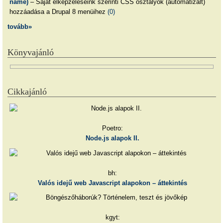
name)
– Saját elképzeléseink szerinti CSS osztályok (automatizált)
hozzáadása a Drupal 8 menüihez
(0)
tovább»
Könyvajánló
Cikkajánló
Poetro:
Node.js alapok II.
bh:
Valós idejű web Javascript alapokon – áttekintés
kgyt: