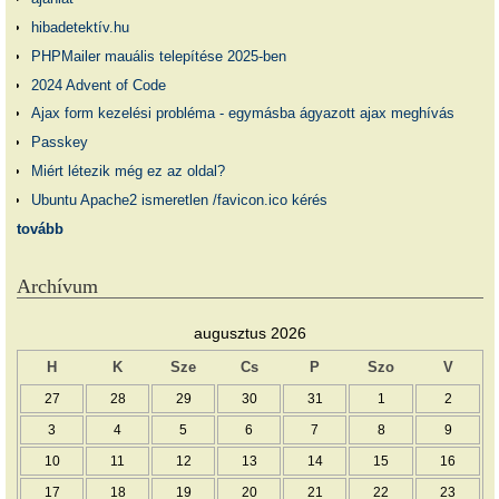
hibadetektív.hu
PHPMailer mauális telepítése 2025-ben
2024 Advent of Code
Ajax form kezelési probléma - egymásba ágyazott ajax meghívás
Passkey
Miért létezik még ez az oldal?
Ubuntu Apache2 ismeretlen /favicon.ico kérés
tovább
Archívum
augusztus 2026
H
K
Sze
Cs
P
Szo
V
27
28
29
30
31
1
2
3
4
5
6
7
8
9
10
11
12
13
14
15
16
17
18
19
20
21
22
23