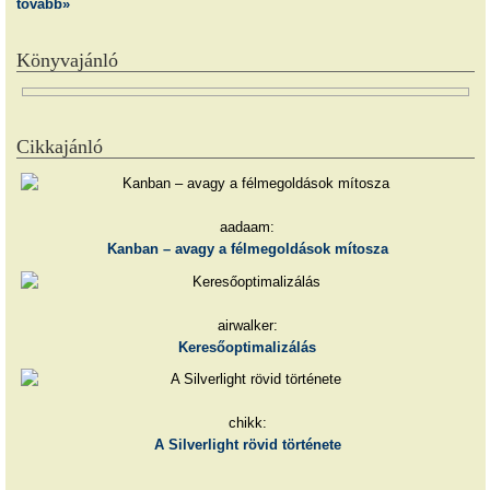
tovább»
Könyvajánló
Cikkajánló
aadaam:
Kanban – avagy a félmegoldások mítosza
airwalker:
Keresőoptimalizálás
chikk:
A Silverlight rövid története