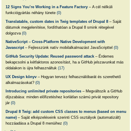
12 Signs You’re Working in a Feature Factory
– A cél nélküli
funkciógyártás néhány tünete
(0)
Translatable, custom dates in Twig templates of Drupal 8
– Saját
dátumok megjelenítése, fordíthatóan a Drupal 8 smink rétegével
dolgozva
(0)
NativeScript – Cross-Platform Native Development with
Javascript
– Fejlesszünk natív mobilalkalmazást JavaScripttel
(0)
GitHub Security Update: Reused password attack
– Érdemes
bekapcsolni a kétfaktoros azonosítást, ha a GitHub jelszavunkat más
oldalakon is újra felhasználtuk
(17)
UX Design könyv
– Hogyan tervezz felhasználóbarát és szerethető
alkalmazásokat?
(0)
Introducing unlimited private repositories
– Megváltozik a GitHub
díjszabása: minden előfizetéshez korlátlan számú privát repository
jár
(0)
Drupal 8 Twig: add custom CSS classes to menus (based on menu
name)
– Saját elképzeléseink szerinti CSS osztályok (automatizált)
hozzáadása a Drupal 8 menüihez
(0)