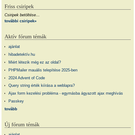
Friss csiripek
Csiripek betöltése…
további csiripek»
Aktív fórum témák
ajánlat
hibadetektív.hu
Miért létezik még ez az oldal?
PHPMailer mauális telepítése 2025-ben
2024 Advent of Code
Query string érték kiírása a weblapra?
Ajax form kezelési probléma - egymásba ágyazott ajax meghívás
Passkey
tovább
Új fórum témák
ajánlat