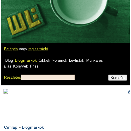
Belépés
vagy
regisztráció
Blogmarkok
Blog
Cikkek
Fórumok
Levlisták
Munka és
állás
Könyvek
Friss
Részletes
Címlap
»
Blogmarkok