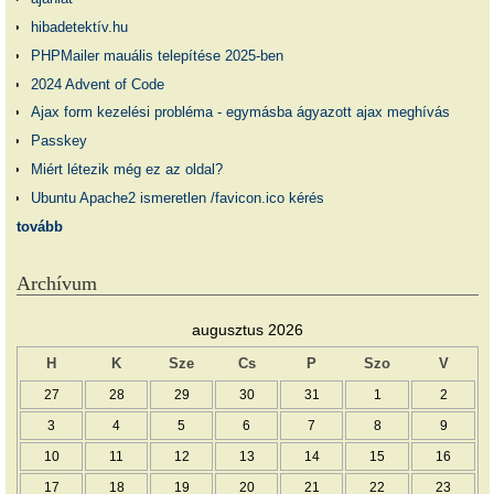
hibadetektív.hu
PHPMailer mauális telepítése 2025-ben
2024 Advent of Code
Ajax form kezelési probléma - egymásba ágyazott ajax meghívás
Passkey
Miért létezik még ez az oldal?
Ubuntu Apache2 ismeretlen /favicon.ico kérés
tovább
Archívum
augusztus 2026
H
K
Sze
Cs
P
Szo
V
27
28
29
30
31
1
2
3
4
5
6
7
8
9
10
11
12
13
14
15
16
17
18
19
20
21
22
23