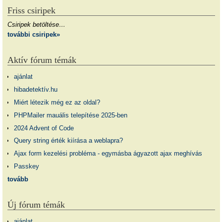
Friss csiripek
Csiripek betöltése…
további csiripek»
Aktív fórum témák
ajánlat
hibadetektív.hu
Miért létezik még ez az oldal?
PHPMailer mauális telepítése 2025-ben
2024 Advent of Code
Query string érték kiírása a weblapra?
Ajax form kezelési probléma - egymásba ágyazott ajax meghívás
Passkey
tovább
Új fórum témák
ajánlat