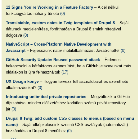
12 Signs You’re Working in a Feature Factory
– A cél nélküli
funkciógyártás néhány tünete
(0)
Translatable, custom dates in Twig templates of Drupal 8
– Saját
dátumok megjelenítése, fordíthatóan a Drupal 8 smink rétegével
dolgozva
(0)
NativeScript – Cross-Platform Native Development with
Javascript
– Fejlesszünk natív mobilalkalmazást JavaScripttel
(0)
GitHub Security Update: Reused password attack
– Érdemes
bekapcsolni a kétfaktoros azonosítást, ha a GitHub jelszavunkat más
oldalakon is újra felhasználtuk
(17)
UX Design könyv
– Hogyan tervezz felhasználóbarát és szerethető
alkalmazásokat?
(0)
Introducing unlimited private repositories
– Megváltozik a GitHub
díjszabása: minden előfizetéshez korlátlan számú privát repository
jár
(0)
Drupal 8 Twig: add custom CSS classes to menus (based on menu
name)
– Saját elképzeléseink szerinti CSS osztályok (automatizált)
hozzáadása a Drupal 8 menüihez
(0)