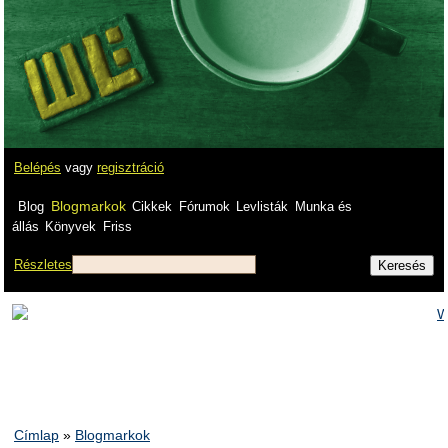
Belépés
vagy
regisztráció
Blogmarkok
Blog
Cikkek
Fórumok
Levlisták
Munka és
állás
Könyvek
Friss
Részletes
Címlap
»
Blogmarkok