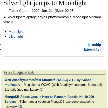
Silverlight jumps to Moonlight
Török Gábor
·
2009. Jan. 21. (Sze), 00.05
A Silverlight telepítője egyes platformokon a Moonlight oldalára
visz
■
Moonlight
silverlight
csirip
látogatás»
Friss blogmarkok
Web Akadálymentesítési Útmutató (WCAG) 2.1 – nyilvános
munkaterv
– Megjelent a WCAG (Web Akadálymentesítési Útmutató)
2.1 nyilvános munkaterv
(0)
MongoDB Apocalypse Is Here as Ransom Attacks Hit 10,000
Servers
– Több tízezer védtelen MongoDB szerverre csaptak le
hackerek
(2)