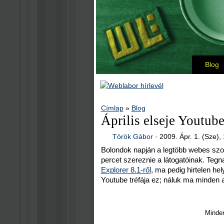
Blog
Címlap
»
Blog
Április elseje Youtub
Török Gábor
·
2009. Ápr. 1. (Sze),
Bolondok napján a legtöbb webes szol
percet szereznie a látogatóinak. Teg
Explorer 8.1-ről
, ma pedig hirtelen h
Youtube tréfája ez; náluk ma minden a f
Minden