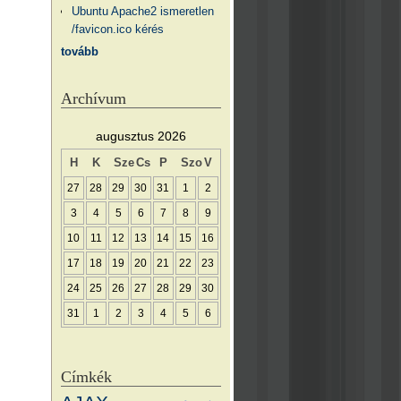
Ubuntu Apache2 ismeretlen
/favicon.ico kérés
tovább
Archívum
augusztus 2026
H
K
Sze
Cs
P
Szo
V
27
28
29
30
31
1
2
3
4
5
6
7
8
9
10
11
12
13
14
15
16
17
18
19
20
21
22
23
24
25
26
27
28
29
30
31
1
2
3
4
5
6
Címkék