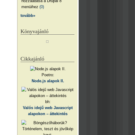
hozzáadása a Drupal 8
menüihez
(0)
tovább»
Könyvajánló
Cikkajánló
Poetro:
Node.js alapok II.
bh:
Valós idejű web Javascript
alapokon – áttekintés
kgyt: