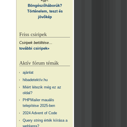
Böngészőháborúk?
Történelem, teszt és
jövőkép
Friss csiripek
Csiripek betöltése…
további csiripek»
Aktív fórum témák
ajánlat
hibadetektív.hu
Miért létezik még ez az
oldal?
PHPMailer mauális
telepítése 2025-ben
2024 Advent of Code
Query string érték kiírása a
weblapra?