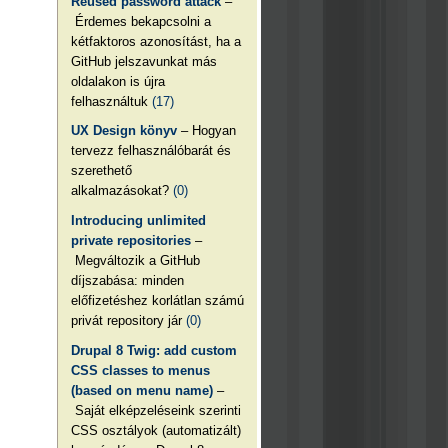
Reused password attack
–
Érdemes bekapcsolni a
kétfaktoros azonosítást, ha a
GitHub jelszavunkat más
oldalakon is újra
felhasználtuk
(17)
UX Design könyv
– Hogyan
tervezz felhasználóbarát és
szerethető
alkalmazásokat?
(0)
Introducing unlimited
private repositories
–
Megváltozik a GitHub
díjszabása: minden
előfizetéshez korlátlan számú
privát repository jár
(0)
Drupal 8 Twig: add custom
CSS classes to menus
(based on menu name)
–
Saját elképzeléseink szerinti
CSS osztályok (automatizált)