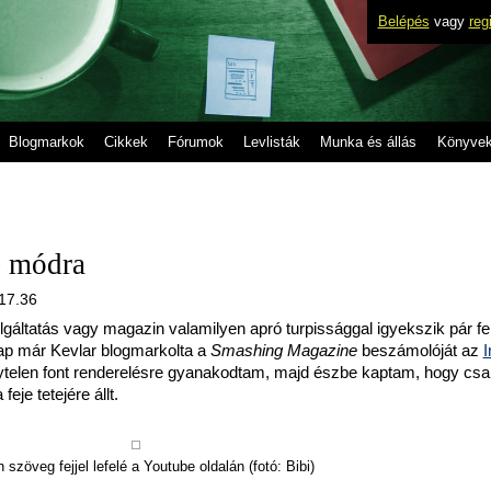
Belépés
vagy
reg
Blogmarkok
Cikkek
Fórumok
Levlisták
Munka és állás
Könyve
e módra
 17.36
gáltatás vagy magazin valamilyen apró turpissággal igyekszik pár fe
nap már Kevlar blogmarkolta a
Smashing Magazine
beszámolóját az
I
elytelen font renderelésre gyanakodtam, majd észbe kaptam, hogy csa
eje tetejére állt.
 szöveg fejjel lefelé a Youtube oldalán (fotó: Bibi)