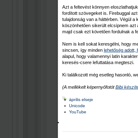
Azt a feltevést könnyen eloszlathatjuk
fordított szövegeket is. Firebuggal az
tulajdonság van a háttérben. Végül a
köszönhetően sikerült elcsípnem azt 
majd csak ezt követően fordulnak a fe
Nem is kell sokat keresgélni, hogy me
sincsen, így minden
lehetőség adott
alapul, hogy valamennyi latin karakte
keresés-csere lefuttatása megteszi.
Ki találkozott még esetleg hasonló, we
(A mellékelt képernyőfotót
Bibi készít
április elseje
Unicode
YouTube