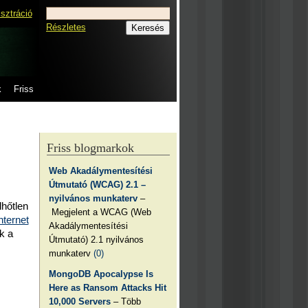
isztráció
Részletes
k
Friss
Friss blogmarkok
Web Akadálymentesítési
Útmutató (WCAG) 2.1 –
nyilvános munkaterv
–
lhőtlen
Megjelent a WCAG (Web
nternet
Akadálymentesítési
k a
Útmutató) 2.1 nyilvános
munkaterv
(0)
MongoDB Apocalypse Is
Here as Ransom Attacks Hit
10,000 Servers
– Több