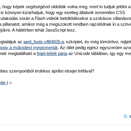
, hogy képek segítségével oldották volna meg, mert ki tudjuk jelölni a
t is könnyen kizárhatjuk, hogy egy esetleg általunk ismeretlen CSS
 kutakodás során a Flash videók betöltődésekor a szokásos villanásn
a pillanatot, amikor még a megszokott rendben rajzolódnak ki a szöv
jükre. A háttérben tehát JavaScript lesz.
gtaláljuk az
april_fools-vfl84826.js
szkriptet, és még tömörítve, rejtje
, hogy a működést megismerjük
. Az ötlet pedig egész egyszerűen azo
rnek megtalálható a
fejjel-lefelé párja
az Unicode táblában, így egy me
bes szempontból érdekes áprilisi elsejei tréfával?
ette
.)
■