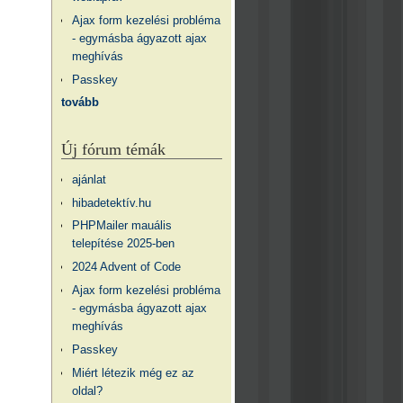
Ajax form kezelési probléma
- egymásba ágyazott ajax
meghívás
Passkey
tovább
Új fórum témák
ajánlat
hibadetektív.hu
PHPMailer mauális
telepítése 2025-ben
2024 Advent of Code
Ajax form kezelési probléma
- egymásba ágyazott ajax
meghívás
Passkey
Miért létezik még ez az
oldal?