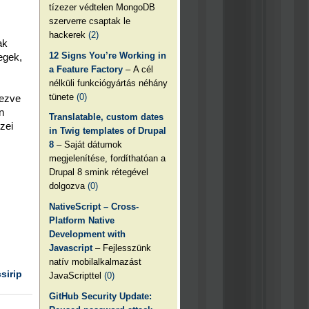
tízezer védtelen MongoDB
szerverre csaptak le
hackerek
(2)
ak
12 Signs You’re Working in
egek,
a Feature Factory
– A cél
nélküli funkciógyártás néhány
tünete
(0)
lezve
n
Translatable, custom dates
zei
in Twig templates of Drupal
8
– Saját dátumok
megjelenítése, fordíthatóan a
Drupal 8 smink rétegével
dolgozva
(0)
NativeScript – Cross-
Platform Native
Development with
Javascript
– Fejlesszünk
natív mobilalkalmazást
csirip
JavaScripttel
(0)
GitHub Security Update: