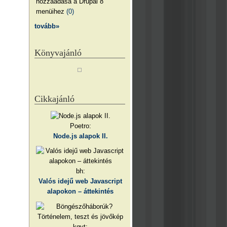
hozzáadása a Drupal 8
menüihez
(0)
tovább»
Könyvajánló
Cikkajánló
Poetro:
Node.js alapok II.
bh:
Valós idejű web Javascript
alapokon – áttekintés
kgyt: