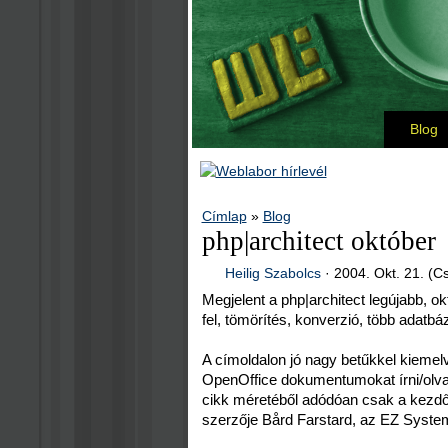
Blog
Címlap
»
Blog
php|architect október
Heilig Szabolcs
·
2004. Okt. 21. (C
Megjelent a php|architect legújabb, o
fel, tömörítés, konverzió, több adatb
A címoldalon jó nagy betűkkel kiemel
OpenOffice dokumentumokat írni/olvasn
cikk méretéből adódóan csak a kezdő l
szerzője Bård Farstard, az EZ System