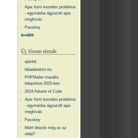
Ajax form kezelési probléma
- egymásba ágyazott ajax
meghívás
Passkey
tovább
Új fórum témák
ajánlat
hibadetektív.hu
PHPMailer mauális
telepítése 2025-ben
2024 Advent of Code
Ajax form kezelési probléma
- egymásba ágyazott ajax
meghívás
Passkey
Miért létezik még ez az
oldal?