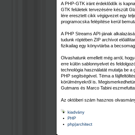
A PHP-GTK iránt érdeklődők is kapnak 
GTK felületek tervezésére készült G
lére eresztett cikk végigvezet egy tel
programocska felépítése kerül bemut
A PHP Streams API-jának alkalazásár
tudunk röptében ZIP archívot előállítan
fizikailag egy könyvtárba a becsomago
Olvashatunk emellett még arról, hogy
erre külön sablonnyelvet és feldolgoz
technológia használatát mutatja be a 
PHP segítségével. Téma a fájlfeltöltés
körülményekről is. Megismerkedhetünk
Gutmans és Marco Tabini eszmefuttat
Az októberi szám hasznos olvasmány
kiadvány
PHP
php|architect