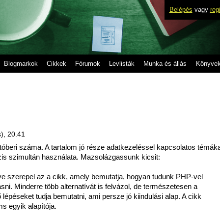
Belépés
vagy
reg
Blogmarkok
Cikkek
Fórumok
Levlisták
Munka és állás
Könyve
s), 20.41
któberi száma. A tartalom jó része adatkezeléssel kapcsolatos témákat
ázis szimultán használata. Mazsolázgassunk kicsit:
ve szerepel az a cikk, amely bemutatja, hogyan tudunk PHP-vel
i. Minderre több alternatívát is felvázol, de természetesen a
épéseket tudja bemutatni, ami persze jó kiindulási alap. A cikk
s egyik alapítója.