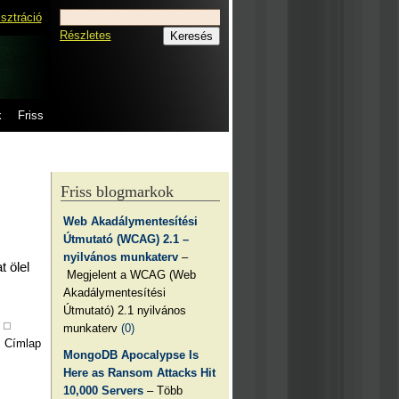
isztráció
Részletes
k
Friss
Friss blogmarkok
Web Akadálymentesítési
Útmutató (WCAG) 2.1 –
nyilvános munkaterv
–
 ölel
Megjelent a WCAG (Web
Akadálymentesítési
Útmutató) 2.1 nyilvános
munkaterv
(0)
Címlap
MongoDB Apocalypse Is
Here as Ransom Attacks Hit
10,000 Servers
– Több