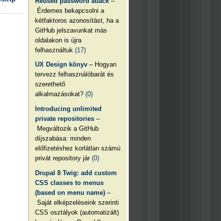
Reused password attack
–
Érdemes bekapcsolni a
kétfaktoros azonosítást, ha a
GitHub jelszavunkat más
oldalakon is újra
felhasználtuk
(17)
UX Design könyv
– Hogyan
tervezz felhasználóbarát és
szerethető
alkalmazásokat?
(0)
Introducing unlimited
private repositories
–
Megváltozik a GitHub
díjszabása: minden
előfizetéshez korlátlan számú
privát repository jár
(0)
Drupal 8 Twig: add custom
CSS classes to menus
(based on menu name)
–
Saját elképzeléseink szerinti
CSS osztályok (automatizált)