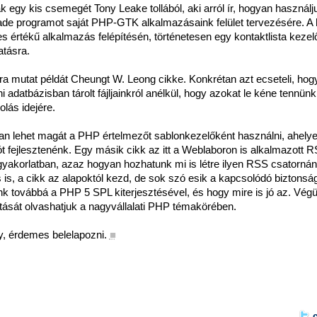
egy kis csemegét Tony Leake tollából, aki arról ír, hogyan használju
lade programot saját PHP-GTK alkalmazásaink felület tervezésére. A
jes értékű alkalmazás felépítésén, történetesen egy kontaktlista kezel
atásra.
a mutat példát Cheungt W. Leong cikke. Konkrétan azt ecseteli, hog
i adatbázisban tárolt fájljainkról anélkül, hogy azokat le kéne tennünk
lás idejére.
an lehet magát a PHP értelmezőt sablonkezelőként használni, ahelye
ót fejlesztenénk. Egy másik cikk az itt a Weblaboron is alkalmazott 
gyakorlatban, azaz hogyan hozhatunk mi is létre ilyen RSS csatornán
 is, a cikk az alapoktól kezd, de sok szó esik a kapcsolódó biztonság
 továbbá a PHP 5 SPL kiterjesztésével, és hogy mire is jó az. Végü
ását olvashatjuk a nagyvállalati PHP témakörében.
, érdemes belelapozni.
■