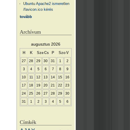
Ubuntu Apache2 ismeretlen
/favicon.ico kérés
tovább
Archívum
augusztus 2026
H
K
Sze
Cs
P
Szo
V
27
28
29
30
31
1
2
3
4
5
6
7
8
9
10
11
12
13
14
15
16
17
18
19
20
21
22
23
24
25
26
27
28
29
30
31
1
2
3
4
5
6
Címkék