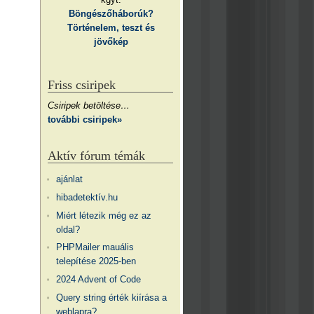
Böngészőháborúk?
Történelem, teszt és
jövőkép
Friss csiripek
Csiripek betöltése…
további csiripek»
Aktív fórum témák
ajánlat
hibadetektív.hu
Miért létezik még ez az
oldal?
PHPMailer mauális
telepítése 2025-ben
2024 Advent of Code
Query string érték kiírása a
weblapra?