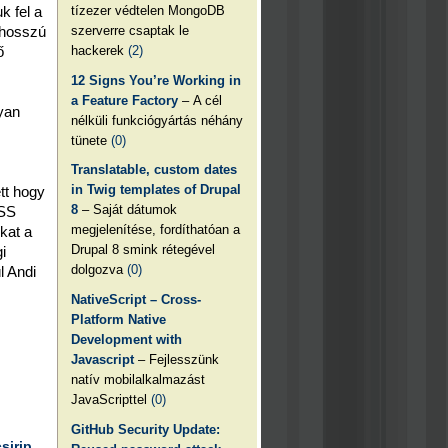
tízezer védtelen MongoDB
k fel a
szerverre csaptak le
 hosszú
hackerek
(2)
ő
12 Signs You’re Working in
a Feature Factory
– A cél
yan
nélküli funkciógyártás néhány
tünete
(0)
Translatable, custom dates
in Twig templates of Drupal
tt hogy
8
– Saját dátumok
RSS
megjelenítése, fordíthatóan a
kat a
Drupal 8 smink rétegével
i
dolgozva
(0)
l Andi
NativeScript – Cross-
Platform Native
Development with
Javascript
– Fejlesszünk
natív mobilalkalmazást
JavaScripttel
(0)
GitHub Security Update:
csirip