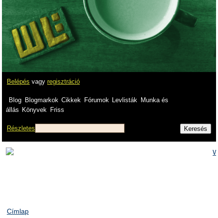
Belépés
vagy
regisztráció
Blog
Blogmarkok
Cikkek
Fórumok
Levlisták
Munka és
állás
Könyvek
Friss
Részletes
Címlap