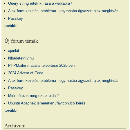
Query string érték kiírása a weblapra?
Ajax form kezelési probléma - egymásba ágyazott ajax meghívás
Passkey
tovább
Új fórum témák
ajánlat
hibadetektív.hu
PHPMailer mauális telepítése 2025-ben
2024 Advent of Code
Ajax form kezelési probléma - egymásba ágyazott ajax meghívás
Passkey
Miért létezik még ez az oldal?
Ubuntu Apache2 ismeretlen /favicon.ico kérés
tovább
Archívum