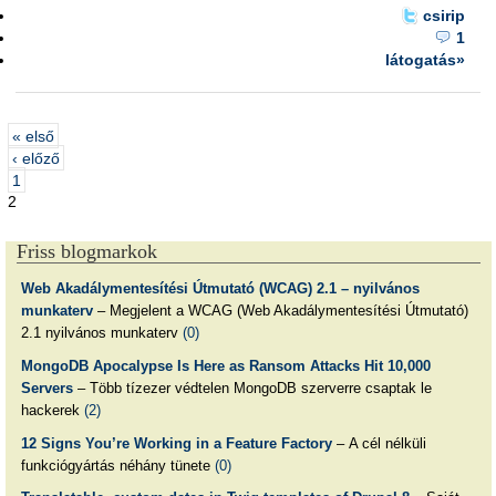
csirip
1
látogatás»
« első
‹ előző
1
2
Friss blogmarkok
Web Akadálymentesítési Útmutató (WCAG) 2.1 – nyilvános
munkaterv
– Megjelent a WCAG (Web Akadálymentesítési Útmutató)
2.1 nyilvános munkaterv
(0)
MongoDB Apocalypse Is Here as Ransom Attacks Hit 10,000
Servers
– Több tízezer védtelen MongoDB szerverre csaptak le
hackerek
(2)
12 Signs You’re Working in a Feature Factory
– A cél nélküli
funkciógyártás néhány tünete
(0)