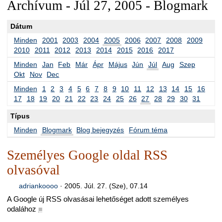
Archívum - Júl 27, 2005 - Blogmark
Dátum
Minden
2001
2003
2004
2005
2006
2007
2008
2009
2010
2011
2012
2013
2014
2015
2016
2017
Minden
Jan
Feb
Már
Ápr
Május
Jún
Júl
Aug
Szep
Okt
Nov
Dec
Minden
1
2
3
4
5
6
7
8
9
10
11
12
13
14
15
16
17
18
19
20
21
22
23
24
25
26
27
28
29
30
31
Típus
Minden
Blogmark
Blog bejegyzés
Fórum téma
Személyes Google oldal RSS
olvasóval
adriankoooo
·
2005. Júl. 27. (Sze), 07.14
A Google új RSS olvasásai lehetőséget adott személyes
odalához
■