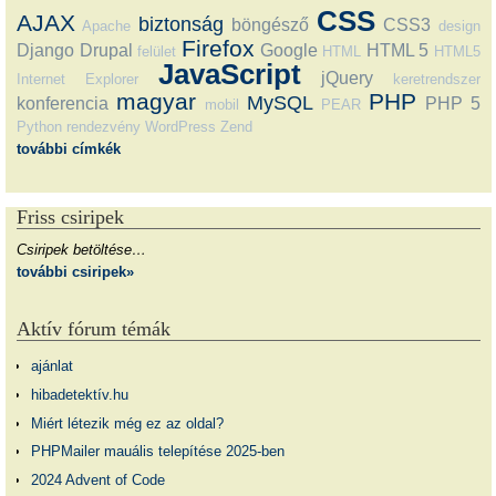
CSS
AJAX
biztonság
böngésző
CSS3
Apache
design
Firefox
Django
Drupal
Google
HTML 5
felület
HTML
HTML5
JavaScript
jQuery
Internet Explorer
keretrendszer
magyar
PHP
MySQL
konferencia
PHP 5
mobil
PEAR
Python
rendezvény
WordPress
Zend
további címkék
Friss csiripek
Csiripek betöltése…
további csiripek»
Aktív fórum témák
ajánlat
hibadetektív.hu
Miért létezik még ez az oldal?
PHPMailer mauális telepítése 2025-ben
2024 Advent of Code