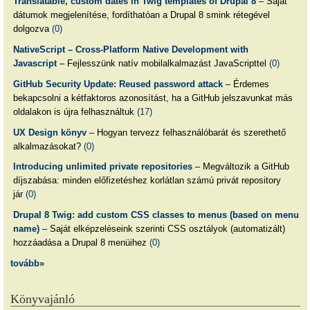
Translatable, custom dates in Twig templates of Drupal 8
– Saját
dátumok megjelenítése, fordíthatóan a Drupal 8 smink rétegével
dolgozva
(0)
NativeScript – Cross-Platform Native Development with
Javascript
– Fejlesszünk natív mobilalkalmazást JavaScripttel
(0)
GitHub Security Update: Reused password attack
– Érdemes
bekapcsolni a kétfaktoros azonosítást, ha a GitHub jelszavunkat más
oldalakon is újra felhasználtuk
(17)
UX Design könyv
– Hogyan tervezz felhasználóbarát és szerethető
alkalmazásokat?
(0)
Introducing unlimited private repositories
– Megváltozik a GitHub
díjszabása: minden előfizetéshez korlátlan számú privát repository
jár
(0)
Drupal 8 Twig: add custom CSS classes to menus (based on menu
name)
– Saját elképzeléseink szerinti CSS osztályok (automatizált)
hozzáadása a Drupal 8 menüihez
(0)
tovább»
Könyvajánló