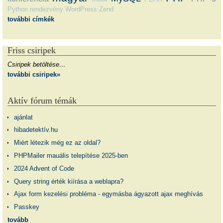
Python
rendezvény
WordPress
Zend
további címkék
Friss csiripek
Csiripek betöltése…
további csiripek»
Aktív fórum témák
ajánlat
hibadetektív.hu
Miért létezik még ez az oldal?
PHPMailer mauális telepítése 2025-ben
2024 Advent of Code
Query string érték kiírása a weblapra?
Ajax form kezelési probléma - egymásba ágyazott ajax meghívás
Passkey
tovább