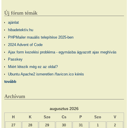
Új fórum témák
ajánlat
hibadetektív.hu
PHPMailer mauális telepítése 2025-ben
2024 Advent of Code
Ajax form kezelési probléma - egymásba ágyazott ajax meghívás
Passkey
Miért létezik még ez az oldal?
Ubuntu Apache2 ismeretlen /favicon.ico kérés
tovább
Archívum
augusztus 2026
H
K
Sze
Cs
P
Szo
V
27
28
29
30
31
1
2