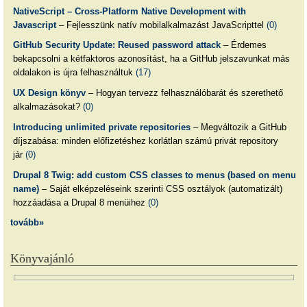
NativeScript – Cross-Platform Native Development with
Javascript
– Fejlesszünk natív mobilalkalmazást JavaScripttel
(0)
GitHub Security Update: Reused password attack
– Érdemes
bekapcsolni a kétfaktoros azonosítást, ha a GitHub jelszavunkat más
oldalakon is újra felhasználtuk
(17)
UX Design könyv
– Hogyan tervezz felhasználóbarát és szerethető
alkalmazásokat?
(0)
Introducing unlimited private repositories
– Megváltozik a GitHub
díjszabása: minden előfizetéshez korlátlan számú privát repository
jár
(0)
Drupal 8 Twig: add custom CSS classes to menus (based on menu
name)
– Saját elképzeléseink szerinti CSS osztályok (automatizált)
hozzáadása a Drupal 8 menüihez
(0)
tovább»
Könyvajánló