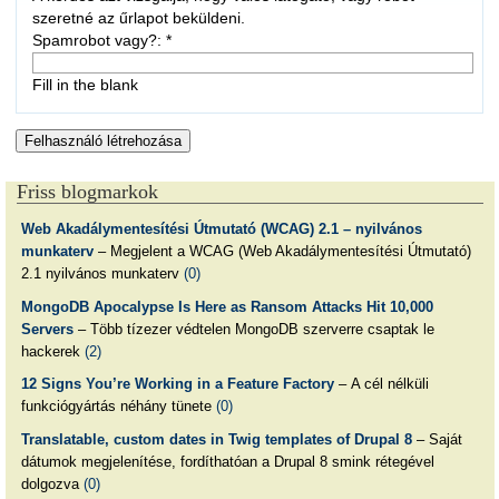
szeretné az űrlapot beküldeni.
Spamrobot vagy?:
*
Fill in the blank
Friss blogmarkok
Web Akadálymentesítési Útmutató (WCAG) 2.1 – nyilvános
munkaterv
– Megjelent a WCAG (Web Akadálymentesítési Útmutató)
2.1 nyilvános munkaterv
(0)
MongoDB Apocalypse Is Here as Ransom Attacks Hit 10,000
Servers
– Több tízezer védtelen MongoDB szerverre csaptak le
hackerek
(2)
12 Signs You’re Working in a Feature Factory
– A cél nélküli
funkciógyártás néhány tünete
(0)
Translatable, custom dates in Twig templates of Drupal 8
– Saját
dátumok megjelenítése, fordíthatóan a Drupal 8 smink rétegével
dolgozva
(0)