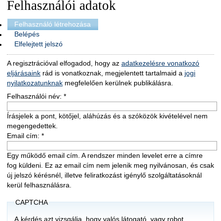
Felhasználói adatok
Felhasználó létrehozása
Belépés
Elfelejtett jelszó
A regisztrációval elfogadod, hogy az
adatkezelésre vonatkozó
eljárásaink
rád is vonatkoznak, megjelentett tartalmaid a
jogi
nyilatkozatunknak
megfelelően kerülnek publikálásra.
Felhasználói név:
*
Írásjelek a pont, kötőjel, aláhúzás és a szóközök kivételével nem
megengedettek.
Email cím:
*
Egy működő email cím. A rendszer minden levelet erre a címre
fog küldeni. Ez az email cím nem jelenik meg nyilvánosan, és csak
új jelszó kérésnél, illetve feliratkozást igénylő szolgáltatásoknál
kerül felhasználásra.
CAPTCHA
A kérdés azt vizsgálja, hogy valós látogató, vagy robot