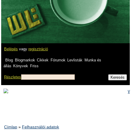
Belépés
vagy
regisztráció
Blog
Blogmarkok
Cikkek
Fórumok
Levlisták
Munka és
állás
Könyvek
Friss
Részletes
Címlap
»
Felhasználói adatok