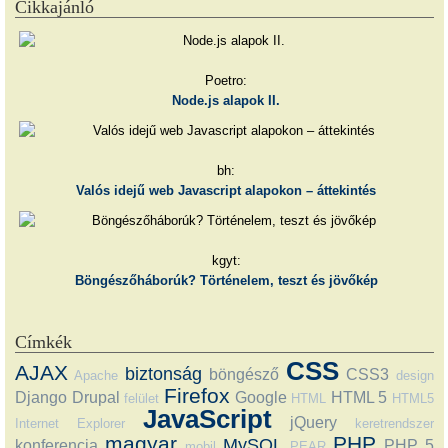
Cikkajánló
Poetro:
Node.js alapok II.
bh:
Valós idejű web Javascript alapokon – áttekintés
kgyt:
Böngészőháborúk? Történelem, teszt és jövőkép
Címkék
CSS
AJAX
biztonság
böngésző
CSS3
Apache
design
Firefox
Django
Drupal
Google
HTML 5
felület
HTML
HTML5
JavaScript
jQuery
Internet Explorer
keretrendszer
magyar
PHP
MySQL
konferencia
PHP 5
mobil
PEAR