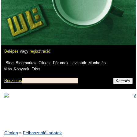
Belépés
vagy
regisztráció
Blog
Blogmarkok
Cikkek
Fórumok
Levlisták
Munka és
állás
Könyvek
Friss
Részletes
Címlap
»
Felhasználói adatok