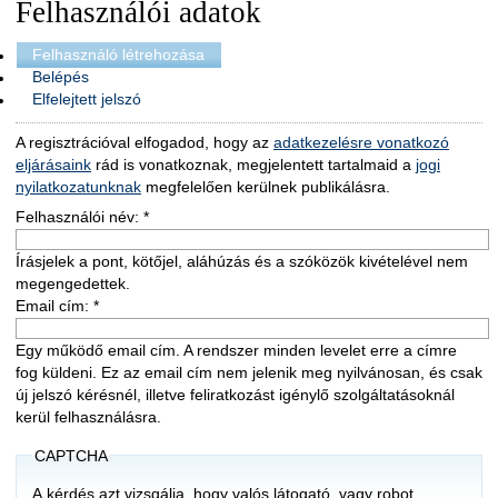
Felhasználói adatok
Felhasználó létrehozása
Belépés
Elfelejtett jelszó
A regisztrációval elfogadod, hogy az
adatkezelésre vonatkozó
eljárásaink
rád is vonatkoznak, megjelentett tartalmaid a
jogi
nyilatkozatunknak
megfelelően kerülnek publikálásra.
Felhasználói név:
*
Írásjelek a pont, kötőjel, aláhúzás és a szóközök kivételével nem
megengedettek.
Email cím:
*
Egy működő email cím. A rendszer minden levelet erre a címre
fog küldeni. Ez az email cím nem jelenik meg nyilvánosan, és csak
új jelszó kérésnél, illetve feliratkozást igénylő szolgáltatásoknál
kerül felhasználásra.
CAPTCHA
A kérdés azt vizsgálja, hogy valós látogató, vagy robot