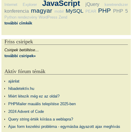
JavaScript
jQuery
Internet Explorer
keretrendszer
magyar
PHP
MySQL
konferencia
PHP 5
mobil
PEAR
Python
rendezvény
WordPress
Zend
további címkék
Friss csiripek
Csiripek betöltése…
további csiripek»
Aktív fórum témák
ajánlat
hibadetektív.hu
Miért létezik még ez az oldal?
PHPMailer mauális telepítése 2025-ben
2024 Advent of Code
Query string érték kiírása a weblapra?
Ajax form kezelési probléma - egymásba ágyazott ajax meghívás