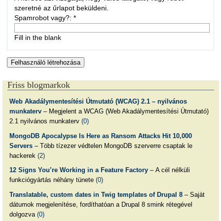
szeretné az űrlapot beküldeni.
Spamrobot vagy?:
*
Fill in the blank
Friss blogmarkok
Web Akadálymentesítési Útmutató (WCAG) 2.1 – nyilvános
munkaterv
– Megjelent a WCAG (Web Akadálymentesítési Útmutató)
2.1 nyilvános munkaterv
(0)
MongoDB Apocalypse Is Here as Ransom Attacks Hit 10,000
Servers
– Több tízezer védtelen MongoDB szerverre csaptak le
hackerek
(2)
12 Signs You’re Working in a Feature Factory
– A cél nélküli
funkciógyártás néhány tünete
(0)
Translatable, custom dates in Twig templates of Drupal 8
– Saját
dátumok megjelenítése, fordíthatóan a Drupal 8 smink rétegével
dolgozva
(0)