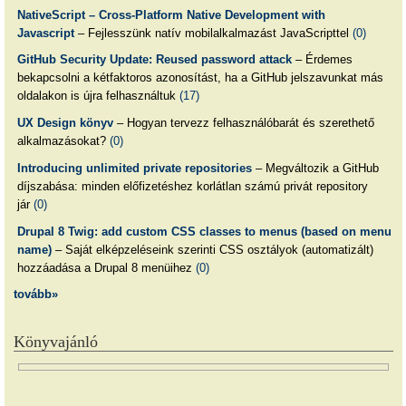
NativeScript – Cross-Platform Native Development with
Javascript
– Fejlesszünk natív mobilalkalmazást JavaScripttel
(0)
GitHub Security Update: Reused password attack
– Érdemes
bekapcsolni a kétfaktoros azonosítást, ha a GitHub jelszavunkat más
oldalakon is újra felhasználtuk
(17)
UX Design könyv
– Hogyan tervezz felhasználóbarát és szerethető
alkalmazásokat?
(0)
Introducing unlimited private repositories
– Megváltozik a GitHub
díjszabása: minden előfizetéshez korlátlan számú privát repository
jár
(0)
Drupal 8 Twig: add custom CSS classes to menus (based on menu
name)
– Saját elképzeléseink szerinti CSS osztályok (automatizált)
hozzáadása a Drupal 8 menüihez
(0)
tovább»
Könyvajánló