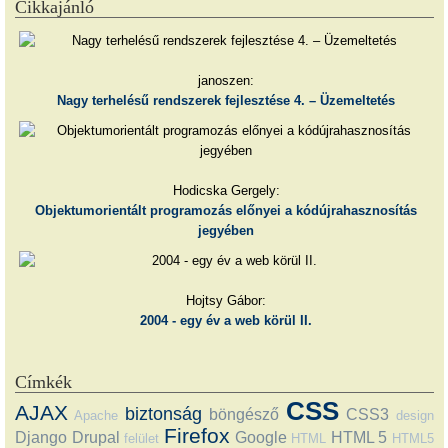
Cikkajánló
janoszen:
Nagy terhelésű rendszerek fejlesztése 4. – Üzemeltetés
Hodicska Gergely:
Objektumorientált programozás előnyei a kódújrahasznosítás
jegyében
Hojtsy Gábor:
2004 - egy év a web körül II.
Címkék
CSS
AJAX
biztonság
böngésző
CSS3
Apache
design
Firefox
Django
Drupal
Google
HTML 5
felület
HTML
HTML5