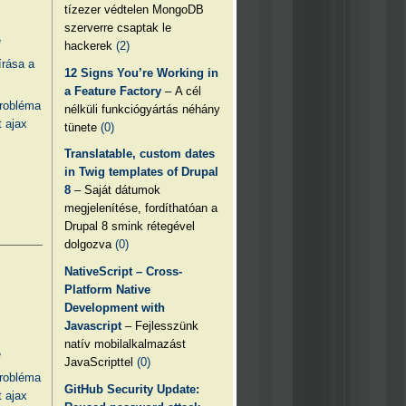
tízezer védtelen MongoDB
szerverre csaptak le
e
hackerek
(2)
írása a
12 Signs You’re Working in
a Feature Factory
– A cél
probléma
nélküli funkciógyártás néhány
 ajax
tünete
(0)
Translatable, custom dates
in Twig templates of Drupal
8
– Saját dátumok
megjelenítése, fordíthatóan a
Drupal 8 smink rétegével
dolgozva
(0)
NativeScript – Cross-
Platform Native
Development with
Javascript
– Fejlesszünk
natív mobilalkalmazást
e
JavaScripttel
(0)
probléma
GitHub Security Update:
 ajax