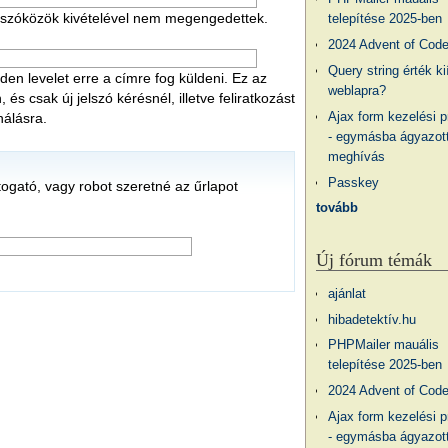
 a szóközök kivételével nem megengedettek.
telepítése 2025-ben
2024 Advent of Cod
Query string érték ki
en levelet erre a címre fog küldeni. Ez az
weblapra?
s csak új jelszó kérésnél, illetve feliratkozást
Ajax form kezelési 
nálásra.
- egymásba ágyazott
meghívás
Passkey
átogató, vagy robot szeretné az űrlapot
tovább
Új fórum témák
ajánlat
hibadetektív.hu
PHPMailer mauális
telepítése 2025-ben
2024 Advent of Cod
Ajax form kezelési 
- egymásba ágyazott