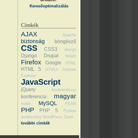
Keresőoptimalizálás
Címkék
AJAX
Apache
biztonság
böngésző
CSS
CSS3
design
Django
Drupal
felület
Firefox
Google
HTML
HTML 5
HTML5
Internet
Explorer
JavaScript
jQuery
keretrendszer
magyar
konferencia
MySQL
mobil
PEAR
PHP
PHP 5
Python
rendezvény
WordPress
Zend
további címkék