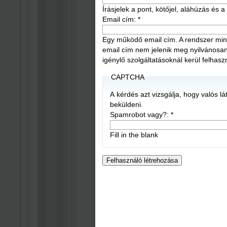
Írásjelek a pont, kötőjel, aláhúzás és
Email cím:
*
Egy működő email cím. A rendszer mind
email cím nem jelenik meg nyilvánosan, é
igénylő szolgáltatásoknál kerül felhasz
CAPTCHA
A kérdés azt vizsgálja, hogy valós l
beküldeni.
Spamrobot vagy?:
*
Fill in the blank