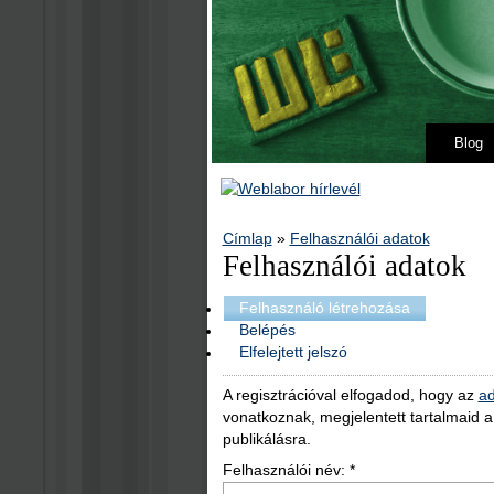
Blog
Címlap
»
Felhasználói adatok
Felhasználói adatok
Felhasználó létrehozása
Belépés
Elfelejtett jelszó
A regisztrációval elfogadod, hogy az
ad
vonatkoznak, megjelentett tartalmaid 
publikálásra.
Felhasználói név:
*