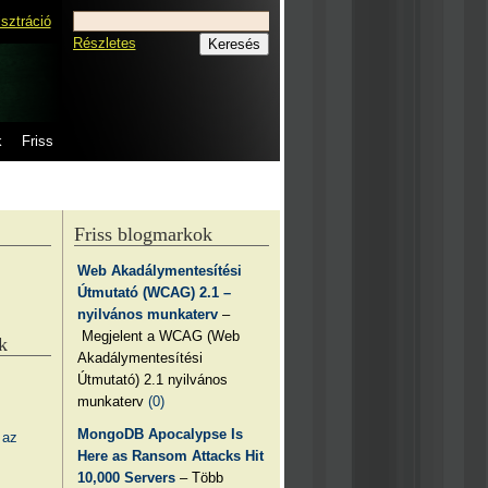
isztráció
Részletes
k
Friss
Friss blogmarkok
Web Akadálymentesítési
Útmutató (WCAG) 2.1 –
nyilvános munkaterv
–
Megjelent a WCAG (Web
k
Akadálymentesítési
Útmutató) 2.1 nyilvános
munkaterv
(0)
MongoDB Apocalypse Is
 az
Here as Ransom Attacks Hit
10,000 Servers
– Több