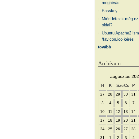
meghívás
Passkey
Miért létezik még ez
oldal?
Ubuntu Apache2 ism
/favicon.ico kérés
tovább
Archívum
augusztus 20
H
K
Sze
Cs
P
27
28
29
30
31
3
4
5
6
7
10
11
12
13
14
17
18
19
20
21
24
25
26
27
28
31
1
2
3
4