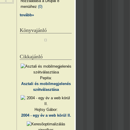
hozzáadása a Drupal 8
menüihez
(0)
tovább»
Könyvajánló
Cikkajánló
Pepita:
Asztali és mobilmegjelenés
szétválasztása
Hojtsy Gábor:
2004 - egy év a web körül II.
airwalker: