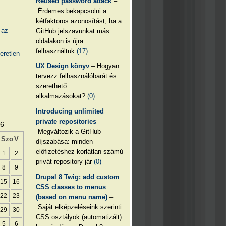
Reused password attack
–
Érdemes bekapcsolni a
kétfaktoros azonosítást, ha a
 az
GitHub jelszavunkat más
oldalakon is újra
felhasználtuk
(17)
eretlen
UX Design könyv
– Hogyan
tervezz felhasználóbarát és
szerethető
alkalmazásokat?
(0)
Introducing unlimited
private repositories
–
26
Megváltozik a GitHub
Szo
V
díjszabása: minden
előfizetéshez korlátlan számú
1
2
privát repository jár
(0)
8
9
Drupal 8 Twig: add custom
15
16
CSS classes to menus
22
23
(based on menu name)
–
Saját elképzeléseink szerinti
29
30
CSS osztályok (automatizált)
5
6