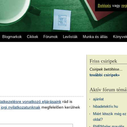
Belépés
vagy
reg
Blogmarkok
Cikkek
Fórumok
Levlisták
Munka és állás
Könyve
Friss csiripek
Csiripek betöltése…
további csiripek»
Aktív fórum témá
ajánlat
atkezelésre vonatkozó eljárásaink
rád is
hibadetektív.hu
a
jogi nyilatkozatunknak
megfelelően kerülnek
Miért létezik még ez
oldal?
PHPMailer mauális