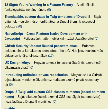
12 Signs You’re Working in a Feature Factory
– A cél nélküli
funkciógyártás néhány tünete
(0)
Translatable, custom dates in Twig templates of Drupal 8
– Saját
dátumok megjelenítése, fordíthatóan a Drupal 8 smink rétegével
dolgozva
(0)
NativeScript – Cross-Platform Native Development with
Javascript
– Fejlesszünk natív mobilalkalmazást JavaScripttel
(0)
GitHub Security Update: Reused password attack
– Érdemes
bekapcsolni a kétfaktoros azonosítást, ha a GitHub jelszavunkat más
oldalakon is újra felhasználtuk
(17)
UX Design könyv
– Hogyan tervezz felhasználóbarát és szerethető
alkalmazásokat?
(0)
Introducing unlimited private repositories
– Megváltozik a GitHub
díjszabása: minden előfizetéshez korlátlan számú privát repository
jár
(0)
Drupal 8 Twig: add custom CSS classes to menus (based on menu
name)
– Saját elképzeléseink szerinti CSS osztályok (automatizált)
hozzáadása a Drupal 8 menüihez
(0)
tovább»