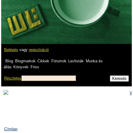
Belépés
vagy
regisztráció
Blog
Blogmarkok
Cikkek
Fórumok
Levlisták
Munka és
állás
Könyvek
Friss
Részletes
Címlap