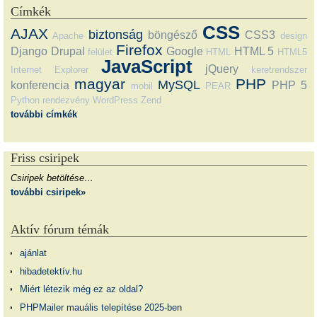
Címkék
CSS
AJAX
biztonság
böngésző
CSS3
Apache
design
Firefox
Django
Drupal
Google
HTML 5
felület
HTML
HTML5
JavaScript
jQuery
Internet Explorer
keretrendszer
magyar
PHP
MySQL
konferencia
PHP 5
mobil
PEAR
Python
rendezvény
WordPress
Zend
további címkék
Friss csiripek
Csiripek betöltése…
további csiripek»
Aktív fórum témák
ajánlat
hibadetektív.hu
Miért létezik még ez az oldal?
PHPMailer mauális telepítése 2025-ben