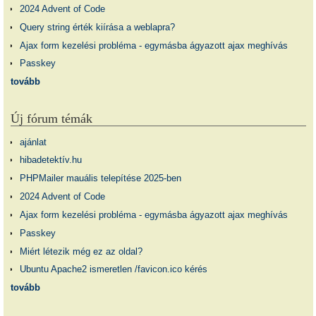
2024 Advent of Code
Query string érték kiírása a weblapra?
Ajax form kezelési probléma - egymásba ágyazott ajax meghívás
Passkey
tovább
Új fórum témák
ajánlat
hibadetektív.hu
PHPMailer mauális telepítése 2025-ben
2024 Advent of Code
Ajax form kezelési probléma - egymásba ágyazott ajax meghívás
Passkey
Miért létezik még ez az oldal?
Ubuntu Apache2 ismeretlen /favicon.ico kérés
tovább