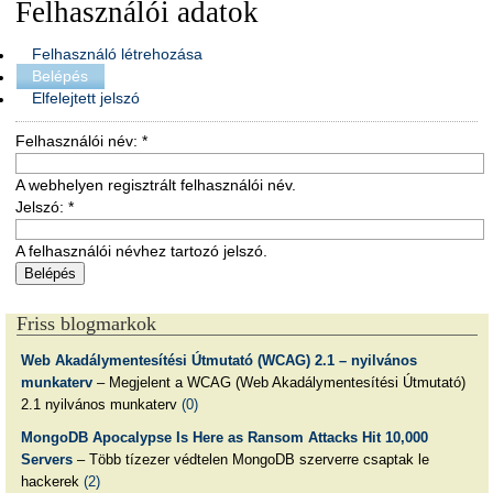
Felhasználói adatok
Felhasználó létrehozása
Belépés
Elfelejtett jelszó
Felhasználói név:
*
A webhelyen regisztrált felhasználói név.
Jelszó:
*
A felhasználói névhez tartozó jelszó.
Friss blogmarkok
Web Akadálymentesítési Útmutató (WCAG) 2.1 – nyilvános
munkaterv
– Megjelent a WCAG (Web Akadálymentesítési Útmutató)
2.1 nyilvános munkaterv
(0)
MongoDB Apocalypse Is Here as Ransom Attacks Hit 10,000
Servers
– Több tízezer védtelen MongoDB szerverre csaptak le
hackerek
(2)