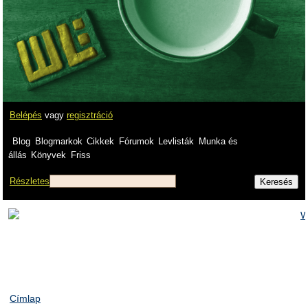
Belépés
vagy
regisztráció
Blog
Blogmarkok
Cikkek
Fórumok
Levlisták
Munka és
állás
Könyvek
Friss
Részletes
Címlap