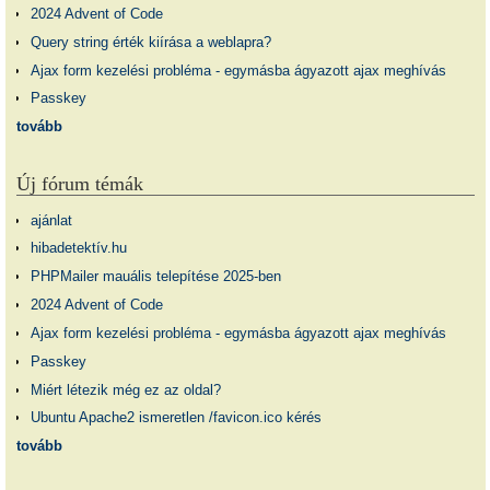
2024 Advent of Code
Query string érték kiírása a weblapra?
Ajax form kezelési probléma - egymásba ágyazott ajax meghívás
Passkey
tovább
Új fórum témák
ajánlat
hibadetektív.hu
PHPMailer mauális telepítése 2025-ben
2024 Advent of Code
Ajax form kezelési probléma - egymásba ágyazott ajax meghívás
Passkey
Miért létezik még ez az oldal?
Ubuntu Apache2 ismeretlen /favicon.ico kérés
tovább