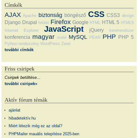
Címkék
CSS
AJAX
biztonság
böngésző
CSS3
Apache
design
Firefox
Django
Drupal
Google
HTML 5
felület
HTML
HTML5
JavaScript
jQuery
Internet Explorer
keretrendszer
magyar
PHP
MySQL
konferencia
PHP 5
mobil
PEAR
Python
rendezvény
WordPress
Zend
további címkék
Friss csiripek
Csiripek betöltése…
további csiripek»
Aktív fórum témák
ajánlat
hibadetektív.hu
Miért létezik még ez az oldal?
PHPMailer mauális telepítése 2025-ben