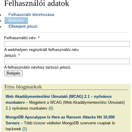
Felhasználói adatok
Felhasználó létrehozása
Belépés
Elfelejtett jelszó
Felhasználói név:
*
A webhelyen regisztrált felhasználói név.
Jelszó:
*
A felhasználói névhez tartozó jelszó.
Friss blogmarkok
Web Akadálymentesítési Útmutató (WCAG) 2.1 – nyilvános
munkaterv
– Megjelent a WCAG (Web Akadálymentesítési Útmutató)
2.1 nyilvános munkaterv
(0)
MongoDB Apocalypse Is Here as Ransom Attacks Hit 10,000
Servers
– Több tízezer védtelen MongoDB szerverre csaptak le
hackerek
(2)