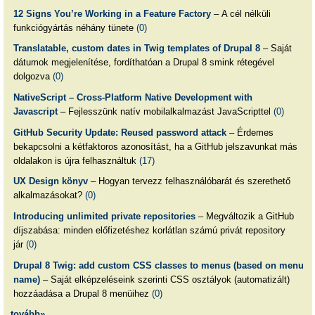
12 Signs You’re Working in a Feature Factory
– A cél nélküli
funkciógyártás néhány tünete
(0)
Translatable, custom dates in Twig templates of Drupal 8
– Saját
dátumok megjelenítése, fordíthatóan a Drupal 8 smink rétegével
dolgozva
(0)
NativeScript – Cross-Platform Native Development with
Javascript
– Fejlesszünk natív mobilalkalmazást JavaScripttel
(0)
GitHub Security Update: Reused password attack
– Érdemes
bekapcsolni a kétfaktoros azonosítást, ha a GitHub jelszavunkat más
oldalakon is újra felhasználtuk
(17)
UX Design könyv
– Hogyan tervezz felhasználóbarát és szerethető
alkalmazásokat?
(0)
Introducing unlimited private repositories
– Megváltozik a GitHub
díjszabása: minden előfizetéshez korlátlan számú privát repository
jár
(0)
Drupal 8 Twig: add custom CSS classes to menus (based on menu
name)
– Saját elképzeléseink szerinti CSS osztályok (automatizált)
hozzáadása a Drupal 8 menüihez
(0)
tovább»