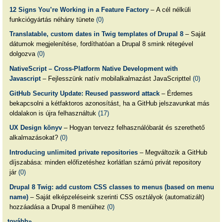
12 Signs You’re Working in a Feature Factory
– A cél nélküli
funkciógyártás néhány tünete
(0)
Translatable, custom dates in Twig templates of Drupal 8
– Saját
dátumok megjelenítése, fordíthatóan a Drupal 8 smink rétegével
dolgozva
(0)
NativeScript – Cross-Platform Native Development with
Javascript
– Fejlesszünk natív mobilalkalmazást JavaScripttel
(0)
GitHub Security Update: Reused password attack
– Érdemes
bekapcsolni a kétfaktoros azonosítást, ha a GitHub jelszavunkat más
oldalakon is újra felhasználtuk
(17)
UX Design könyv
– Hogyan tervezz felhasználóbarát és szerethető
alkalmazásokat?
(0)
Introducing unlimited private repositories
– Megváltozik a GitHub
díjszabása: minden előfizetéshez korlátlan számú privát repository
jár
(0)
Drupal 8 Twig: add custom CSS classes to menus (based on menu
name)
– Saját elképzeléseink szerinti CSS osztályok (automatizált)
hozzáadása a Drupal 8 menüihez
(0)
tovább»