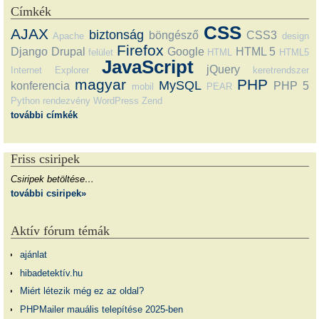
Címkék
CSS
AJAX
biztonság
böngésző
CSS3
Apache
design
Firefox
Django
Drupal
Google
HTML 5
felület
HTML
HTML5
JavaScript
jQuery
Internet Explorer
keretrendszer
magyar
PHP
MySQL
konferencia
PHP 5
mobil
PEAR
Python
rendezvény
WordPress
Zend
további címkék
Friss csiripek
Csiripek betöltése…
további csiripek»
Aktív fórum témák
ajánlat
hibadetektív.hu
Miért létezik még ez az oldal?
PHPMailer mauális telepítése 2025-ben