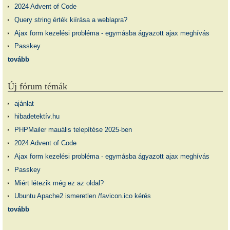
2024 Advent of Code
Query string érték kiírása a weblapra?
Ajax form kezelési probléma - egymásba ágyazott ajax meghívás
Passkey
tovább
Új fórum témák
ajánlat
hibadetektív.hu
PHPMailer mauális telepítése 2025-ben
2024 Advent of Code
Ajax form kezelési probléma - egymásba ágyazott ajax meghívás
Passkey
Miért létezik még ez az oldal?
Ubuntu Apache2 ismeretlen /favicon.ico kérés
tovább