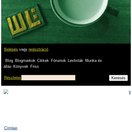
Belépés
vagy
regisztráció
Blog
Blogmarkok
Cikkek
Fórumok
Levlisták
Munka és
állás
Könyvek
Friss
Részletes
Címlap