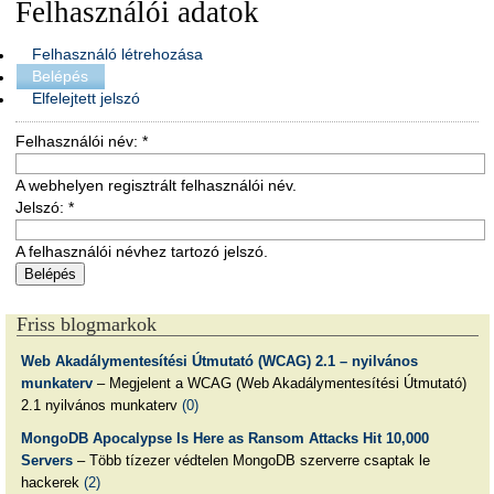
Felhasználói adatok
Felhasználó létrehozása
Belépés
Elfelejtett jelszó
Felhasználói név:
*
A webhelyen regisztrált felhasználói név.
Jelszó:
*
A felhasználói névhez tartozó jelszó.
Friss blogmarkok
Web Akadálymentesítési Útmutató (WCAG) 2.1 – nyilvános
munkaterv
– Megjelent a WCAG (Web Akadálymentesítési Útmutató)
2.1 nyilvános munkaterv
(0)
MongoDB Apocalypse Is Here as Ransom Attacks Hit 10,000
Servers
– Több tízezer védtelen MongoDB szerverre csaptak le
hackerek
(2)