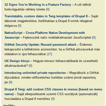
12 Signs You’re Working in a Feature Factory
– A cél nélküli
funkciógyártás néhány tünete
(0)
Translatable, custom dates in Twig templates of Drupal 8
– Saját
dátumok megjelenítése, fordíthatóan a Drupal 8 smink rétegével
dolgozva
(0)
NativeScript – Cross-Platform Native Development with
Javascript
– Fejlesszünk natív mobilalkalmazást JavaScripttel
(0)
GitHub Security Update: Reused password attack
– Érdemes
bekapcsolni a kétfaktoros azonosítást, ha a GitHub jelszavunkat más
oldalakon is újra felhasználtuk
(17)
UX Design könyv
– Hogyan tervezz felhasználóbarát és szerethető
alkalmazásokat?
(0)
Introducing unlimited private repositories
– Megváltozik a GitHub
díjszabása: minden előfizetéshez korlátlan számú privát repository
jár
(0)
Drupal 8 Twig: add custom CSS classes to menus (based on menu
name)
– Saját elképzeléseink szerinti CSS osztályok (automatizált)
hozzáadása a Drupal 8 menüihez
(0)
tovább»