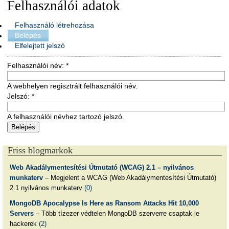
Felhasználói adatok
Felhasználó létrehozása
Belépés
Elfelejtett jelszó
Felhasználói név:
*
A webhelyen regisztrált felhasználói név.
Jelszó:
*
A felhasználói névhez tartozó jelszó.
Friss blogmarkok
Web Akadálymentesítési Útmutató (WCAG) 2.1 – nyilvános
munkaterv
– Megjelent a WCAG (Web Akadálymentesítési Útmutató)
2.1 nyilvános munkaterv
(0)
MongoDB Apocalypse Is Here as Ransom Attacks Hit 10,000
Servers
– Több tízezer védtelen MongoDB szerverre csaptak le
hackerek
(2)