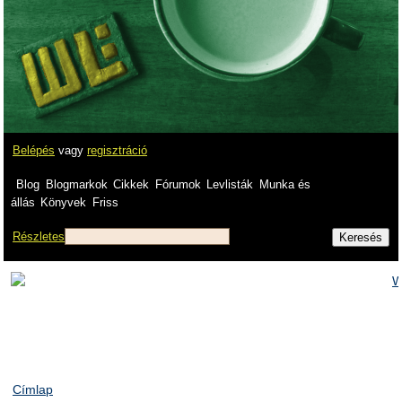
Belépés
vagy
regisztráció
Blog
Blogmarkok
Cikkek
Fórumok
Levlisták
Munka és
állás
Könyvek
Friss
Részletes
Címlap