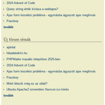
2024 Advent of Code
Query string érték kiírása a weblapra?
Ajax form kezelési probléma - egymásba ágyazott ajax meghívás
Passkey
tovább
Új fórum témák
ajánlat
hibadetektív.hu
PHPMailer mauális telepítése 2025-ben
2024 Advent of Code
Ajax form kezelési probléma - egymásba ágyazott ajax meghívás
Passkey
Miért létezik még ez az oldal?
Ubuntu Apache2 ismeretlen /favicon.ico kérés
tovább