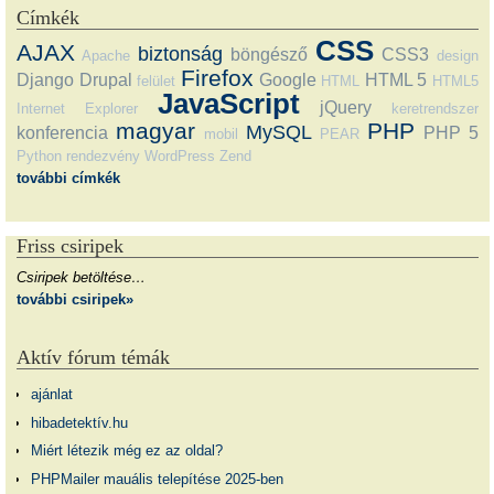
Címkék
CSS
AJAX
biztonság
böngésző
CSS3
Apache
design
Firefox
Django
Drupal
Google
HTML 5
felület
HTML
HTML5
JavaScript
jQuery
Internet Explorer
keretrendszer
magyar
PHP
MySQL
konferencia
PHP 5
mobil
PEAR
Python
rendezvény
WordPress
Zend
további címkék
Friss csiripek
Csiripek betöltése…
további csiripek»
Aktív fórum témák
ajánlat
hibadetektív.hu
Miért létezik még ez az oldal?
PHPMailer mauális telepítése 2025-ben