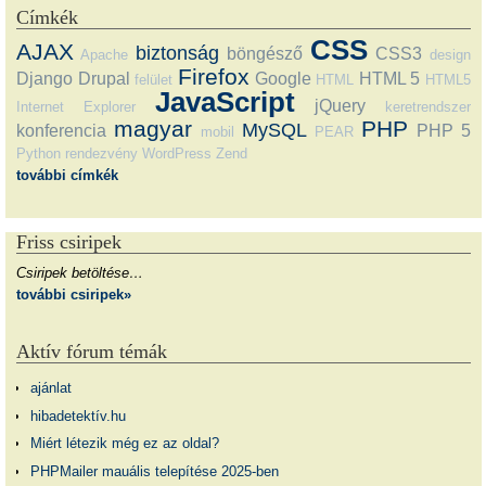
Címkék
CSS
AJAX
biztonság
böngésző
CSS3
Apache
design
Firefox
Django
Drupal
Google
HTML 5
felület
HTML
HTML5
JavaScript
jQuery
Internet Explorer
keretrendszer
magyar
PHP
MySQL
konferencia
PHP 5
mobil
PEAR
Python
rendezvény
WordPress
Zend
további címkék
Friss csiripek
Csiripek betöltése…
további csiripek»
Aktív fórum témák
ajánlat
hibadetektív.hu
Miért létezik még ez az oldal?
PHPMailer mauális telepítése 2025-ben