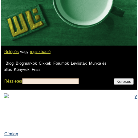
Belépés
vagy
regisztráció
Blog
Blogmarkok
Cikkek
Fórumok
Levlisták
Munka és
állás
Könyvek
Friss
Részletes
Címlap