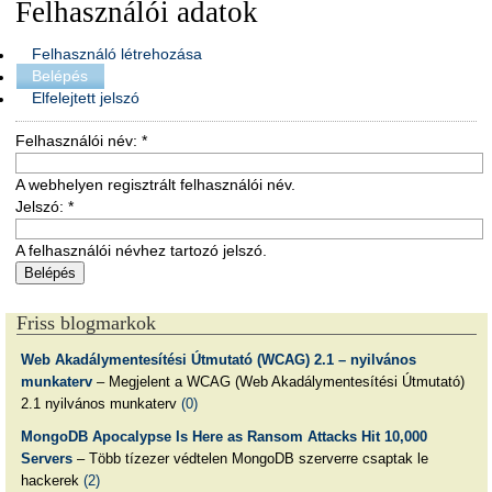
Felhasználói adatok
Felhasználó létrehozása
Belépés
Elfelejtett jelszó
Felhasználói név:
*
A webhelyen regisztrált felhasználói név.
Jelszó:
*
A felhasználói névhez tartozó jelszó.
Friss blogmarkok
Web Akadálymentesítési Útmutató (WCAG) 2.1 – nyilvános
munkaterv
– Megjelent a WCAG (Web Akadálymentesítési Útmutató)
2.1 nyilvános munkaterv
(0)
MongoDB Apocalypse Is Here as Ransom Attacks Hit 10,000
Servers
– Több tízezer védtelen MongoDB szerverre csaptak le
hackerek
(2)