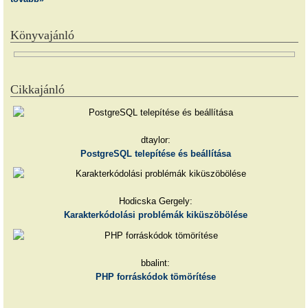
Könyvajánló
Cikkajánló
dtaylor:
PostgreSQL telepítése és beállítása
Hodicska Gergely:
Karakterkódolási problémák kiküszöbölése
bbalint:
PHP forráskódok tömörítése