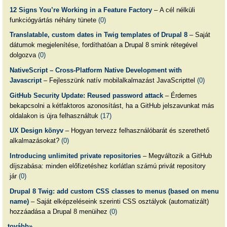
12 Signs You’re Working in a Feature Factory
– A cél nélküli
funkciógyártás néhány tünete
(0)
Translatable, custom dates in Twig templates of Drupal 8
– Saját
dátumok megjelenítése, fordíthatóan a Drupal 8 smink rétegével
dolgozva
(0)
NativeScript – Cross-Platform Native Development with
Javascript
– Fejlesszünk natív mobilalkalmazást JavaScripttel
(0)
GitHub Security Update: Reused password attack
– Érdemes
bekapcsolni a kétfaktoros azonosítást, ha a GitHub jelszavunkat más
oldalakon is újra felhasználtuk
(17)
UX Design könyv
– Hogyan tervezz felhasználóbarát és szerethető
alkalmazásokat?
(0)
Introducing unlimited private repositories
– Megváltozik a GitHub
díjszabása: minden előfizetéshez korlátlan számú privát repository
jár
(0)
Drupal 8 Twig: add custom CSS classes to menus (based on menu
name)
– Saját elképzeléseink szerinti CSS osztályok (automatizált)
hozzáadása a Drupal 8 menüihez
(0)
tovább»