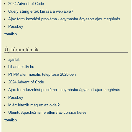
2024 Advent of Code
Query string érték kiírása a weblapra?
Ajax form kezelési probléma - egymásba ágyazott ajax meghívás
Passkey
tovább
Új fórum témák
ajánlat
hibadetektív.hu
PHPMailer mauális telepítése 2025-ben
2024 Advent of Code
Ajax form kezelési probléma - egymásba ágyazott ajax meghívás
Passkey
Miért létezik még ez az oldal?
Ubuntu Apache2 ismeretlen /favicon.ico kérés
tovább