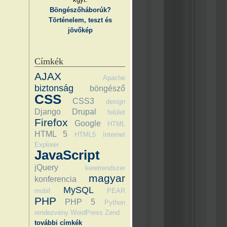
Böngészőháborúk?
Történelem, teszt és
jövőkép
Címkék
AJAX
Apache
biztonság
böngésző
CSS
CSS3
design
Django
Drupal
felület
Firefox
Google
HTML
HTML 5
HTML5
Internet
Explorer
JavaScript
jQuery
keretrendszer
magyar
konferencia
MySQL
mobil
PEAR
PHP
PHP 5
Python
rendezvény
WordPress
Zend
további címkék