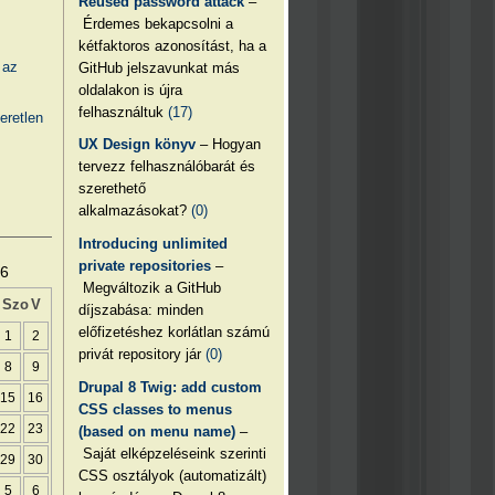
Reused password attack
–
Érdemes bekapcsolni a
kétfaktoros azonosítást, ha a
 az
GitHub jelszavunkat más
oldalakon is újra
felhasználtuk
(17)
eretlen
UX Design könyv
– Hogyan
tervezz felhasználóbarát és
szerethető
alkalmazásokat?
(0)
Introducing unlimited
private repositories
–
26
Megváltozik a GitHub
Szo
V
díjszabása: minden
előfizetéshez korlátlan számú
1
2
privát repository jár
(0)
8
9
Drupal 8 Twig: add custom
15
16
CSS classes to menus
22
23
(based on menu name)
–
Saját elképzeléseink szerinti
29
30
CSS osztályok (automatizált)
5
6