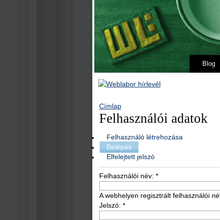
Blog
Címlap
Felhasználói adatok
Felhasználó létrehozása
Belépés
Elfelejtett jelszó
Felhasználói név:
*
A webhelyen regisztrált felhasználói né
Jelszó:
*