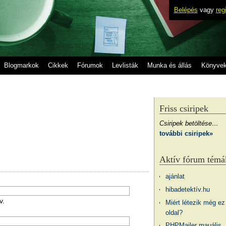
Belépés
vagy
reg
Blogmarkok
Cikkek
Fórumok
Levlisták
Munka és állás
Könyve
Friss csiripek
Csiripek betöltése…
további csiripek»
Aktív fórum témá
ajánlat
hibadetektív.hu
v.
Miért létezik még ez
oldal?
PHPMailer mauális