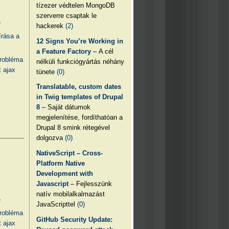
tízezer védtelen MongoDB
szerverre csaptak le
e
hackerek
(2)
írása a
12 Signs You’re Working in
a Feature Factory
– A cél
probléma
nélküli funkciógyártás néhány
 ajax
tünete
(0)
Translatable, custom dates
in Twig templates of Drupal
8
– Saját dátumok
megjelenítése, fordíthatóan a
Drupal 8 smink rétegével
dolgozva
(0)
NativeScript – Cross-
Platform Native
Development with
Javascript
– Fejlesszünk
natív mobilalkalmazást
e
JavaScripttel
(0)
probléma
GitHub Security Update:
 ajax