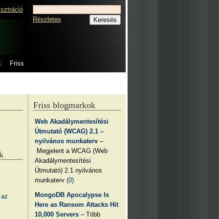
isztráció
Részletes
k
Friss
Friss blogmarkok
Web Akadálymentesítési
Útmutató (WCAG) 2.1 –
nyilvános munkaterv
–
Megjelent a WCAG (Web
k
Akadálymentesítési
Útmutató) 2.1 nyilvános
munkaterv
(0)
MongoDB Apocalypse Is
 az
Here as Ransom Attacks Hit
10,000 Servers
– Több