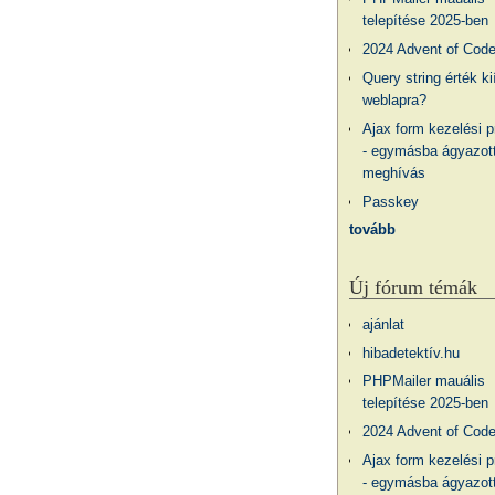
telepítése 2025-ben
2024 Advent of Cod
Query string érték ki
weblapra?
Ajax form kezelési 
- egymásba ágyazott
meghívás
Passkey
tovább
Új fórum témák
ajánlat
hibadetektív.hu
PHPMailer mauális
telepítése 2025-ben
2024 Advent of Cod
Ajax form kezelési 
- egymásba ágyazott