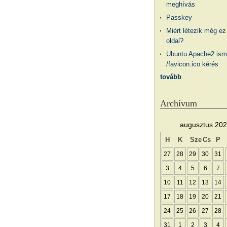
meghívás
Passkey
Miért létezik még ez
oldal?
Ubuntu Apache2 ism
/favicon.ico kérés
tovább
Archívum
augusztus 20
H
K
Sze
Cs
P
27
28
29
30
31
3
4
5
6
7
10
11
12
13
14
17
18
19
20
21
24
25
26
27
28
31
1
2
3
4