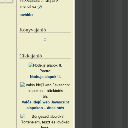
hozzáadása a Drupal 8
menüihez
(0)
tovább»
Könyvajánló
Cikkajánló
Poetro:
Node.js alapok II.
bh:
Valós idejű web Javascript
alapokon – áttekintés
kgyt: