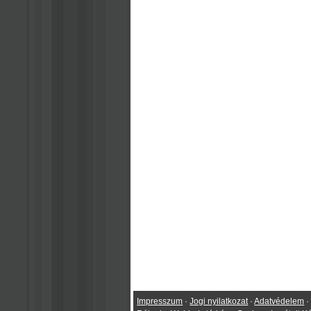
Impresszum
·
Jogi nyilatkozat
·
Adatvédelem