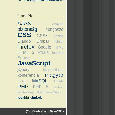
Címkék
AJAX
Apache
biztonság
böngésző
CSS
CSS3
design
Django
Drupal
felület
Firefox
Google
HTML
HTML 5
HTML5
Internet
Explorer
JavaScript
jQuery
keretrendszer
magyar
konferencia
MySQL
mobil
PEAR
PHP
PHP 5
Python
rendezvény
WordPress
Zend
további címkék
(CC) Weblabor, 1999–2017