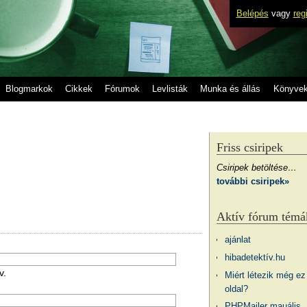
Belépés
vagy
reg
Blogmarkok
Cikkek
Fórumok
Levlisták
Munka és állás
Könyve
Friss csiripek
Csiripek betöltése…
további csiripek»
Aktív fórum témá
ajánlat
hibadetektív.hu
v.
Miért létezik még ez
oldal?
PHPMailer mauális