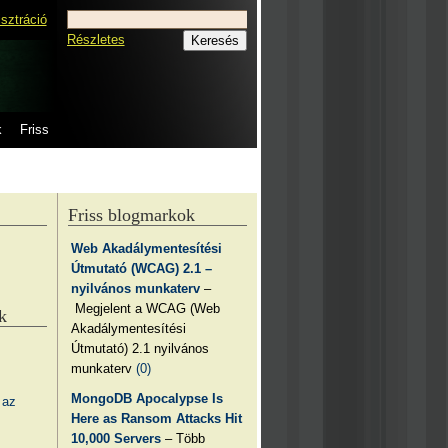
isztráció
Részletes
k
Friss
Friss blogmarkok
Web Akadálymentesítési
Útmutató (WCAG) 2.1 –
nyilvános munkaterv
–
Megjelent a WCAG (Web
k
Akadálymentesítési
Útmutató) 2.1 nyilvános
munkaterv
(0)
MongoDB Apocalypse Is
 az
Here as Ransom Attacks Hit
10,000 Servers
– Több