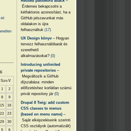
Reused password attack
–
Érdemes bekapcsolni a
kétfaktoros azonosítást, ha a
 az
GitHub jelszavunkat más
oldalakon is újra
felhasználtuk
(17)
eretlen
UX Design könyv
– Hogyan
tervezz felhasználóbarát és
szerethető
alkalmazásokat?
(0)
Introducing unlimited
private repositories
–
26
Megváltozik a GitHub
Szo
V
díjszabása: minden
előfizetéshez korlátlan számú
1
2
privát repository jár
(0)
8
9
Drupal 8 Twig: add custom
15
16
CSS classes to menus
22
23
(based on menu name)
–
Saját elképzeléseink szerinti
29
30
CSS osztályok (automatizált)
5
6