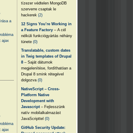
tízezer védtelen MongoDB
szerverre csaptak le
e
hackerek
(2)
írása a
12 Signs You’re Working in
a Feature Factory
– A cél
probléma
nélküli funkciógyártás néhány
 ajax
tünete
(0)
Translatable, custom dates
in Twig templates of Drupal
8
– Saját dátumok
megjelenítése, fordíthatóan a
Drupal 8 smink rétegével
dolgozva
(0)
NativeScript – Cross-
Platform Native
Development with
Javascript
– Fejlesszünk
natív mobilalkalmazást
e
JavaScripttel
(0)
probléma
GitHub Security Update:
 ajax