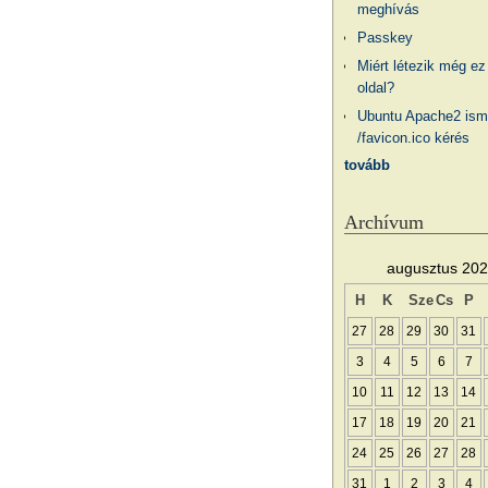
meghívás
Passkey
Miért létezik még ez
oldal?
Ubuntu Apache2 ism
/favicon.ico kérés
tovább
Archívum
augusztus 20
H
K
Sze
Cs
P
27
28
29
30
31
3
4
5
6
7
10
11
12
13
14
17
18
19
20
21
24
25
26
27
28
31
1
2
3
4