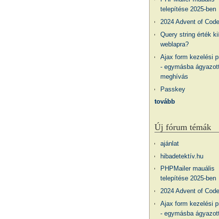
telepítése 2025-ben
2024 Advent of Cod
Query string érték ki
weblapra?
Ajax form kezelési 
- egymásba ágyazott
meghívás
Passkey
tovább
Új fórum témák
ajánlat
hibadetektív.hu
PHPMailer mauális
telepítése 2025-ben
2024 Advent of Cod
Ajax form kezelési 
- egymásba ágyazott