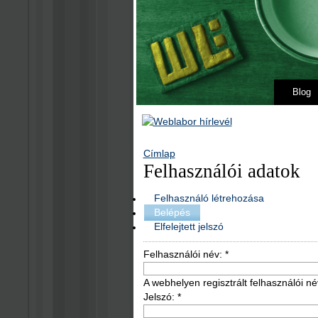
Blog
Címlap
Felhasználói adatok
Felhasználó létrehozása
Belépés
Elfelejtett jelszó
Felhasználói név:
*
A webhelyen regisztrált felhasználói né
Jelszó:
*