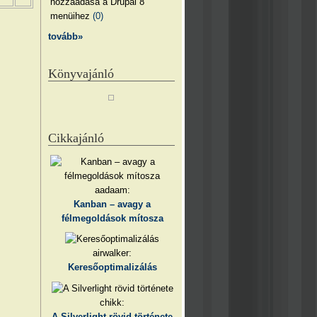
hozzáadása a Drupal 8
menüihez
(0)
tovább»
Könyvajánló
Cikkajánló
aadaam:
Kanban – avagy a
félmegoldások mítosza
airwalker:
Keresőoptimalizálás
chikk:
A Silverlight rövid története