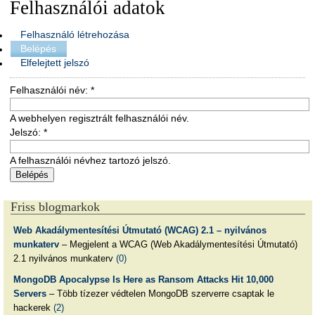
Felhasználói adatok
Felhasználó létrehozása
Belépés
Elfelejtett jelszó
Felhasználói név:
*
A webhelyen regisztrált felhasználói név.
Jelszó:
*
A felhasználói névhez tartozó jelszó.
Friss blogmarkok
Web Akadálymentesítési Útmutató (WCAG) 2.1 – nyilvános
munkaterv
– Megjelent a WCAG (Web Akadálymentesítési Útmutató)
2.1 nyilvános munkaterv
(0)
MongoDB Apocalypse Is Here as Ransom Attacks Hit 10,000
Servers
– Több tízezer védtelen MongoDB szerverre csaptak le
hackerek
(2)