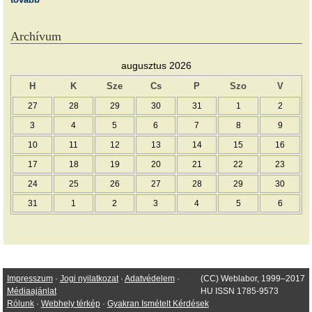
Archívum
augusztus 2026
H
K
Sze
Cs
P
Szo
V
27
28
29
30
31
1
2
3
4
5
6
7
8
9
10
11
12
13
14
15
16
17
18
19
20
21
22
23
24
25
26
27
28
29
30
31
1
2
3
4
5
6
Impresszum
·
Jogi nyilatkozat
·
Adatvédelem
·
(CC) Weblabor, 1999–2017
Médiaajánlat
HU ISSN 1785-9573
Rólunk
·
Webhely térkép
·
Gyakran Ismételt Kérdések