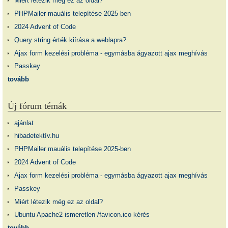
Miért létezik még ez az oldal?
PHPMailer mauális telepítése 2025-ben
2024 Advent of Code
Query string érték kiírása a weblapra?
Ajax form kezelési probléma - egymásba ágyazott ajax meghívás
Passkey
tovább
Új fórum témák
ajánlat
hibadetektív.hu
PHPMailer mauális telepítése 2025-ben
2024 Advent of Code
Ajax form kezelési probléma - egymásba ágyazott ajax meghívás
Passkey
Miért létezik még ez az oldal?
Ubuntu Apache2 ismeretlen /favicon.ico kérés
tovább