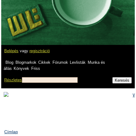
Belépés
vagy
regisztráció
Blog
Blogmarkok
Cikkek
Fórumok
Levlisták
Munka és
állás
Könyvek
Friss
Részletes
Címlap