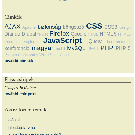
Címkék
CSS
AJAX
biztonság
böngésző
CSS3
Apache
design
Firefox
Django
Drupal
Google
HTML 5
felület
HTML
HTML5
JavaScript
jQuery
Internet Explorer
keretrendszer
magyar
PHP
MySQL
konferencia
PHP 5
mobil
PEAR
Python
rendezvény
WordPress
Zend
további címkék
Friss csiripek
Csiripek betöltése…
további csiripek»
Aktív fórum témák
ajánlat
hibadetektív.hu