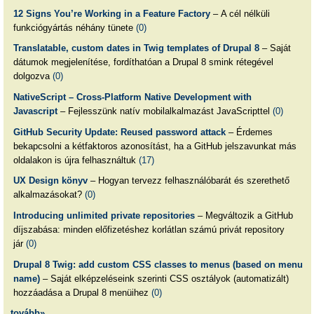
12 Signs You’re Working in a Feature Factory
– A cél nélküli
funkciógyártás néhány tünete
(0)
Translatable, custom dates in Twig templates of Drupal 8
– Saját
dátumok megjelenítése, fordíthatóan a Drupal 8 smink rétegével
dolgozva
(0)
NativeScript – Cross-Platform Native Development with
Javascript
– Fejlesszünk natív mobilalkalmazást JavaScripttel
(0)
GitHub Security Update: Reused password attack
– Érdemes
bekapcsolni a kétfaktoros azonosítást, ha a GitHub jelszavunkat más
oldalakon is újra felhasználtuk
(17)
UX Design könyv
– Hogyan tervezz felhasználóbarát és szerethető
alkalmazásokat?
(0)
Introducing unlimited private repositories
– Megváltozik a GitHub
díjszabása: minden előfizetéshez korlátlan számú privát repository
jár
(0)
Drupal 8 Twig: add custom CSS classes to menus (based on menu
name)
– Saját elképzeléseink szerinti CSS osztályok (automatizált)
hozzáadása a Drupal 8 menüihez
(0)
tovább»